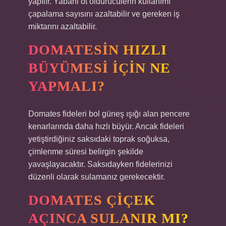
yapılır. Yabani ot öldürücülerin kullanımı
çapalama sayısını azaltabilir ve gereken iş
miktarını azaltabilir.
DOMATESIN HIZLI
BÜYÜMESI IÇIN NE
YAPMALI?
Domates fideleri bol güneş ışığı alan pencere
kenarlarında daha hızlı büyür. Ancak fideleri
yetiştirdiğiniz saksıdaki toprak soğuksa,
çimlenme süresi belirgin şekilde
yavaşlayacaktır. Saksıdayken fidelerinizi
düzenli olarak sulamanız gerekecektir.
DOMATES ÇIÇEK
AÇINCA SULANIR MI?