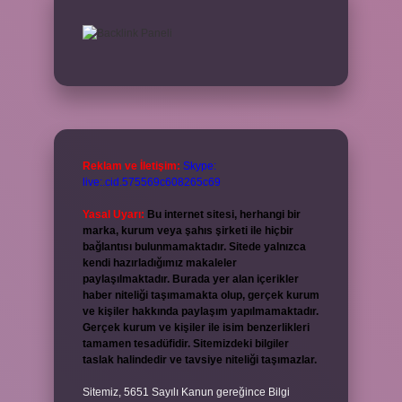
Reklam ve İletişim:
Skype:
live:.cid.575569c608265c69
Yasal Uyarı:
Bu internet sitesi, herhangi bir
marka, kurum veya şahıs şirketi ile hiçbir
bağlantısı bulunmamaktadır. Sitede yalnızca
kendi hazırladığımız makaleler
paylaşılmaktadır. Burada yer alan içerikler
haber niteliği taşımamakta olup, gerçek kurum
ve kişiler hakkında paylaşım yapılmamaktadır.
Gerçek kurum ve kişiler ile isim benzerlikleri
tamamen tesadüfidir. Sitemizdeki bilgiler
taslak halindedir ve tavsiye niteliği taşımazlar.
Sitemiz, 5651 Sayılı Kanun gereğince Bilgi