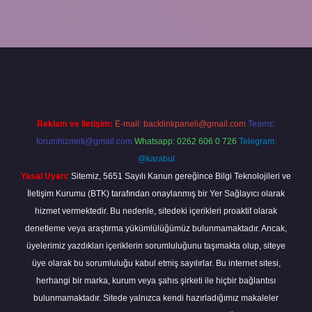
r bahis
Reklam ve İletişim:
E-mail:
backlinkpaneli@gmail.com
Teams:
forumhizmeti@gmail.com
Whatsapp: 0262 606 0 726
Telegram:
@karabul
Yasal Uyarı:
Sitemiz, 5651 Sayılı Kanun gereğince Bilgi Teknolojileri ve
İletişim Kurumu (BTK) tarafından onaylanmış bir Yer Sağlayıcı olarak
hizmet vermektedir. Bu nedenle, sitedeki içerikleri proaktif olarak
denetleme veya araştırma yükümlülüğümüz bulunmamaktadır. Ancak,
üyelerimiz yazdıkları içeriklerin sorumluluğunu taşımakta olup, siteye
üye olarak bu sorumluluğu kabul etmiş sayılırlar. Bu internet sitesi,
herhangi bir marka, kurum veya şahıs şirketi ile hiçbir bağlantısı
bulunmamaktadır. Sitede yalnızca kendi hazırladığımız makaleler