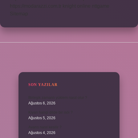
https://modarazzi.com.tr
knight online
nttgame
Sitemap
SIDEBAR
SON YAZILAR
Birleşik zamanlı yüklem nasıl olur ?
Ağustos 6, 2026
Kiyan hangi dilde bir isöi ?
Ağustos 5, 2026
Avans nasıl kesilir ?
Ağustos 4, 2026