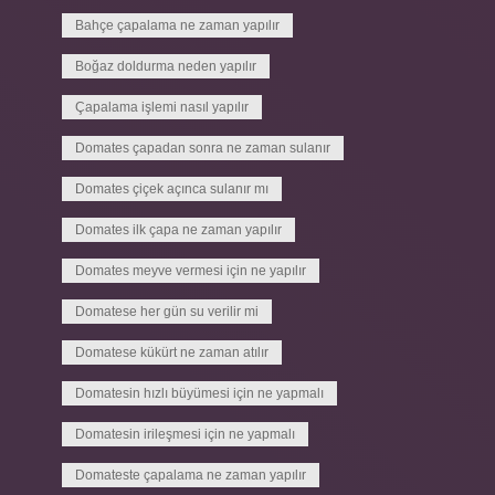
Bahçe çapalama ne zaman yapılır
Boğaz doldurma neden yapılır
Çapalama işlemi nasıl yapılır
Domates çapadan sonra ne zaman sulanır
Domates çiçek açınca sulanır mı
Domates ilk çapa ne zaman yapılır
Domates meyve vermesi için ne yapılır
Domatese her gün su verilir mi
Domatese kükürt ne zaman atılır
Domatesin hızlı büyümesi için ne yapmalı
Domatesin irileşmesi için ne yapmalı
Domateste çapalama ne zaman yapılır