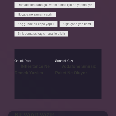
Domatesten daha çok verim almak için ne yapmalıyız
İlk çapa ne zaman yapılır
Kaç günde bir çapa yapılır
Kışın çapa yapılır mı
Sırık domates kaç cm ara ile dikilir
Önceki Yazı
Sonraki Yazı
İNheritance Ne
Vodafone Sınırsız
Demek Yazılım
Paket Ne Oluyor
Bir yanıt yazın