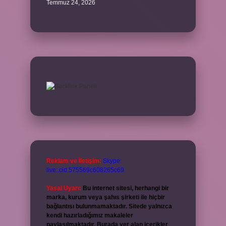
Temmuz 24, 2026
Reklam ve İletişim:
Skype:
live:.cid.575569c608265c69
Yasal Uyarı:
Bu internet sitesi, herhangi bir
marka, kurum veya şahıs şirketi ile hiçbir
bağlantısı bulunmamaktadır. Sitede yalnızca
kendi hazırladığımız makaleler
paylaşılmaktadır. Burada yer alan içerikler