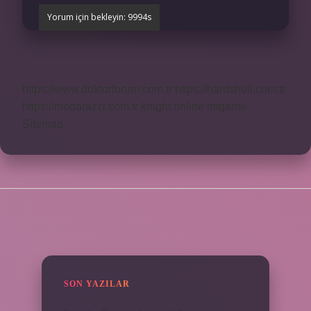
https://www.doktorforum.com.tr
https://hardshell.com.tr
https://modarazzi.com.tr
knight online
nttgame
Sitemap
SIDEBAR
SON YAZILAR