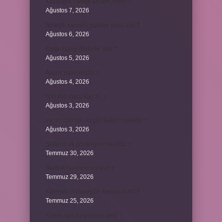
Kavşağın Türkçe anlamı nedir ?
Ağustos 7, 2026
Birleşik zamanlı yüklem nasıl olur ?
Ağustos 6, 2026
Kiyan hangi dilde bir isöi ?
Ağustos 5, 2026
Avans nasıl kesilir ?
Ağustos 4, 2026
500 kilo dana kaç TL ?
Ağustos 3, 2026
29’un 100’den küçük katları nelerdir ?
Ağustos 3, 2026
Şeflerin ek göstergesi ne oldu ?
Temmuz 30, 2026
Bardak nerelere vurulur ?
Temmuz 29, 2026
Kalemlik Türemiş bir kelime midir ?
Temmuz 25, 2026
Karne ismi ne anlama gelir ?