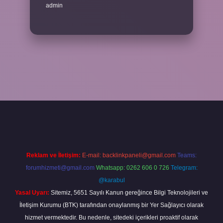
admin
r bahis
Reklam ve İletişim:
E-mail:
backlinkpaneli@gmail.com
Teams:
forumhizmeti@gmail.com
Whatsapp: 0262 606 0 726
Telegram:
@karabul
Yasal Uyarı:
Sitemiz, 5651 Sayılı Kanun gereğince Bilgi Teknolojileri ve
İletişim Kurumu (BTK) tarafından onaylanmış bir Yer Sağlayıcı olarak
hizmet vermektedir. Bu nedenle, sitedeki içerikleri proaktif olarak