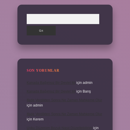
Arama
SON YORUMLAR
Kanada Bağımsız Bir Devlet Mi
için
admin
Kanada Bağımsız Bir Devlet Mi
için
Barış
Ifade Verdikten Sonra Ne Zaman Mahkeme Olur
için
admin
Ifade Verdikten Sonra Ne Zaman Mahkeme Olur
için
Kerem
Uyku Düzenim Bozuk Nasıl Düzeltebilirim
için