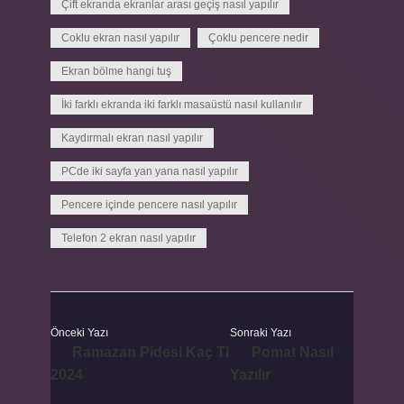
Çift ekranda ekranlar arası geçiş nasıl yapılır
Coklu ekran nasıl yapılır
Çoklu pencere nedir
Ekran bölme hangi tuş
İki farklı ekranda iki farklı masaüstü nasıl kullanılır
Kaydırmalı ekran nasıl yapılır
PCde iki sayfa yan yana nasıl yapılır
Pencere içinde pencere nasıl yapılır
Telefon 2 ekran nasıl yapılır
Önceki Yazı
Sonraki Yazı
Ramazan Pidesi Kaç Tl
Pomat Nasıl
2024
Yazılır