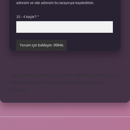
adresim ve site adresim bu tarayıcıya kaydedilsin.
10 - 4 kaçtır?
*
https://www.doktorforum.com.tr
https://hardshell.com.tr
https://modarazzi.com.tr
knight online
nttgame
Sitemap