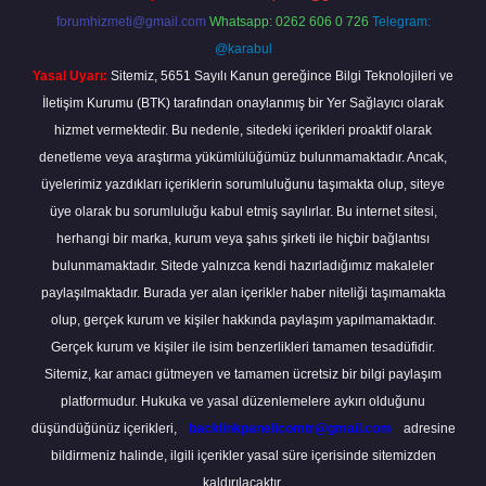
forumhizmeti@gmail.com
Whatsapp: 0262 606 0 726
Telegram:
@karabul
Yasal Uyarı:
Sitemiz, 5651 Sayılı Kanun gereğince Bilgi Teknolojileri ve
İletişim Kurumu (BTK) tarafından onaylanmış bir Yer Sağlayıcı olarak
hizmet vermektedir. Bu nedenle, sitedeki içerikleri proaktif olarak
denetleme veya araştırma yükümlülüğümüz bulunmamaktadır. Ancak,
üyelerimiz yazdıkları içeriklerin sorumluluğunu taşımakta olup, siteye
üye olarak bu sorumluluğu kabul etmiş sayılırlar. Bu internet sitesi,
herhangi bir marka, kurum veya şahıs şirketi ile hiçbir bağlantısı
bulunmamaktadır. Sitede yalnızca kendi hazırladığımız makaleler
paylaşılmaktadır. Burada yer alan içerikler haber niteliği taşımamakta
olup, gerçek kurum ve kişiler hakkında paylaşım yapılmamaktadır.
Gerçek kurum ve kişiler ile isim benzerlikleri tamamen tesadüfidir.
Sitemiz, kar amacı gütmeyen ve tamamen ücretsiz bir bilgi paylaşım
platformudur. Hukuka ve yasal düzenlemelere aykırı olduğunu
düşündüğünüz içerikleri,
backlinkpanelicomtr@gmail.com
adresine
bildirmeniz halinde, ilgili içerikler yasal süre içerisinde sitemizden
kaldırılacaktır.