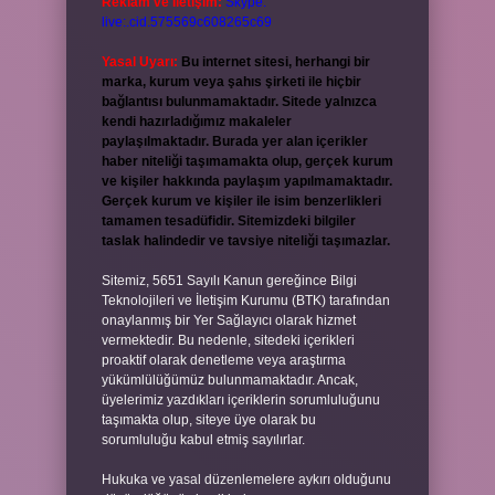
Reklam ve İletişim:
Skype:
live:.cid.575569c608265c69
Yasal Uyarı:
Bu internet sitesi, herhangi bir
marka, kurum veya şahıs şirketi ile hiçbir
bağlantısı bulunmamaktadır. Sitede yalnızca
kendi hazırladığımız makaleler
paylaşılmaktadır. Burada yer alan içerikler
haber niteliği taşımamakta olup, gerçek kurum
ve kişiler hakkında paylaşım yapılmamaktadır.
Gerçek kurum ve kişiler ile isim benzerlikleri
tamamen tesadüfidir. Sitemizdeki bilgiler
taslak halindedir ve tavsiye niteliği taşımazlar.
Sitemiz, 5651 Sayılı Kanun gereğince Bilgi
Teknolojileri ve İletişim Kurumu (BTK) tarafından
onaylanmış bir Yer Sağlayıcı olarak hizmet
vermektedir. Bu nedenle, sitedeki içerikleri
proaktif olarak denetleme veya araştırma
yükümlülüğümüz bulunmamaktadır. Ancak,
üyelerimiz yazdıkları içeriklerin sorumluluğunu
taşımakta olup, siteye üye olarak bu
sorumluluğu kabul etmiş sayılırlar.
Hukuka ve yasal düzenlemelere aykırı olduğunu