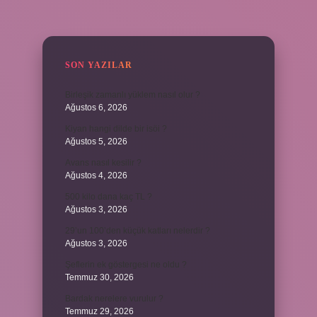
SIDEBAR
SON YAZILAR
Birleşik zamanlı yüklem nasıl olur ?
Ağustos 6, 2026
Kiyan hangi dilde bir isöi ?
Ağustos 5, 2026
Avans nasıl kesilir ?
Ağustos 4, 2026
500 kilo dana kaç TL ?
Ağustos 3, 2026
29’un 100’den küçük katları nelerdir ?
Ağustos 3, 2026
Şeflerin ek göstergesi ne oldu ?
Temmuz 30, 2026
Bardak nerelere vurulur ?
Temmuz 29, 2026