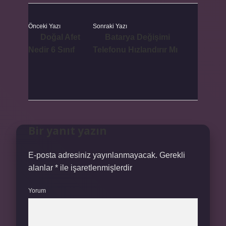
Önceki Yazı
Sonraki Yazı
Doğal Afet
Batarya Değişimi
Nedir 6 Sınıf
Telefonu Hızlandırır Mı
Bir yanıt yazın
E-posta adresiniz yayınlanmayacak.
Gerekli
alanlar
*
ile işaretlenmişlerdir
Yorum