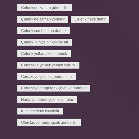
Çelenk ne zaman gönderilir
Çelenk ne zaman konulur
Çelenk neye denir
Çelenk sembolü ne demek
Çelenk Türkçe bir kelime mi
Çelenk yollamak ne demek
Cenazede yemek yemek caiz mi
Cenazeye çelenk gönderilir mi
Cenazeye hangi renk çelenk gönderilir
Hangi günlerde çelenk sunulur
Kimler çelenk koyabilir
Ölen kişiye hangi çiçek gönderilir