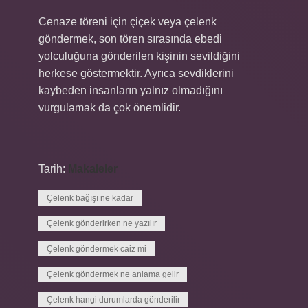
Cenaze töreni için çiçek veya çelenk
göndermek, son tören sırasında ebedi
yolculuğuna gönderilen kişinin sevildiğini
herkese göstermektir. Ayrıca sevdiklerini
kaybeden insanların yalnız olmadığını
vurgulamak da çok önemlidir.
Tarih:
Makaleler
Çelenk bağışı ne kadar
Çelenk gönderirken ne yazılır
Çelenk göndermek caiz mi
Çelenk göndermek ne anlama gelir
Çelenk hangi durumlarda gönderilir