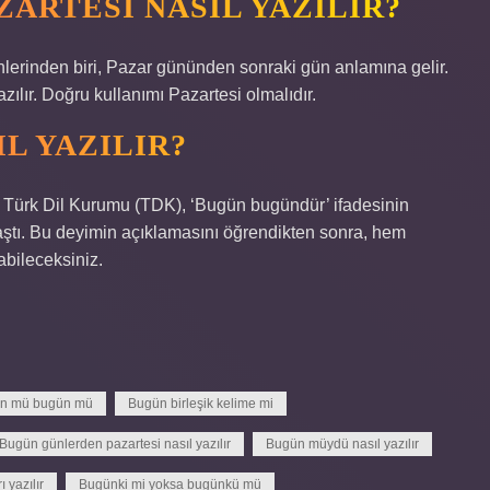
ARTESI NASIL YAZILIR?
inden biri, Pazar gününden sonraki gün anlamına gelir.
azılır. Doğru kullanımı Pazartesi olmalıdır.
L YAZILIR?
rk Dil Kurumu (TDK), ‘Bugün bugündür’ ifadesinin
aştı. Bu deyimin açıklamasını öğrendikten sonra, hem
bileceksiniz.
ün mü bugün mü
Bugün birleşik kelime mi
Bugün günlerden pazartesi nasıl yazılır
Bugün müydü nasıl yazılır
yazılır
Bugünki mi yoksa bugünkü mü