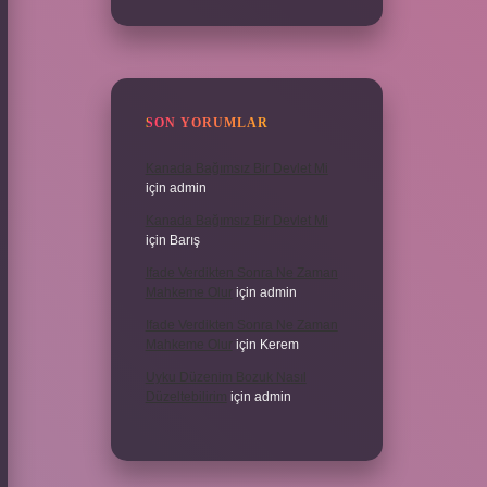
SON YORUMLAR
Kanada Bağımsız Bir Devlet Mi
için
admin
Kanada Bağımsız Bir Devlet Mi
için
Barış
Ifade Verdikten Sonra Ne Zaman
Mahkeme Olur
için
admin
Ifade Verdikten Sonra Ne Zaman
Mahkeme Olur
için
Kerem
Uyku Düzenim Bozuk Nasıl
Düzeltebilirim
için
admin