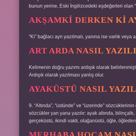
bunun yerine, Eski İngilizcedeki eşdeğerleri olan “
AKŞAMKI DERKEN KI A
“Ki” bağlacı ayrı yazılmalı, yanına ise varlık veya ai
ART ARDA NASIL YAZIL
Kelimenin doğru yazımı ardışık olarak belirlenmişt
Ardışık olarak yazılması yanlış olur.
AYAKÜSTÜ NASIL YAZIL
9. “Altında”, “üstünde” ve “üzerinde” sözcüklerinin 
sözcükler yan yana yazılır: ayak altında, bilinçaltı,
gerçeküstü, ikindi vakti, olağanüstü, öğle, öğled
MERHABA HOCAM NASIL