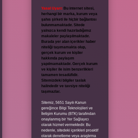
Yasal Uyarı:
Bu internet sitesi,
herhangi bir marka, kurum veya
şahıs şirketi ile hiçbir bağlantısı
bulunmamaktadır. Sitede
yalnızca kendi hazırladığımız
makaleler paylaşılmaktadır.
Burada yer alan içerikler haber
niteliği taşımamakta olup,
gerçek kurum ve kişiler
hakkında paylaşım
yapılmamaktadır. Gerçek kurum
ve kişiler ile isim benzerlikleri
tamamen tesadüfidir.
Sitemizdeki bilgiler taslak
halindedir ve tavsiye niteliği
taşımazlar.
Sitemiz, 5651 Sayılı Kanun
gereğince Bilgi Teknolojileri ve
İletişim Kurumu (BTK) tarafından
onaylanmış bir Yer Sağlayıcı
olarak hizmet vermektedir. Bu
nedenle, sitedeki içerikleri proaktif
olarak denetleme veya araştırma