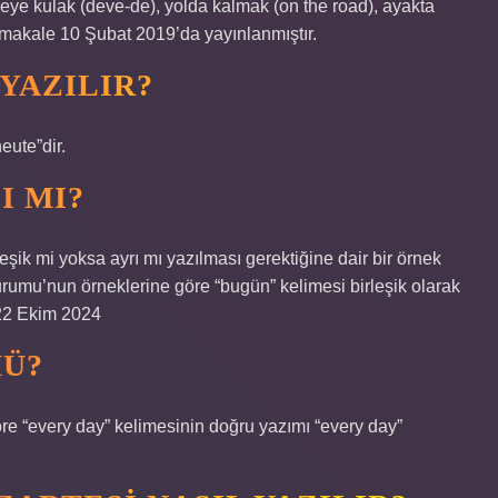
eveye kulak (deve-de), yolda kalmak (on the road), ayakta
u makale 10 Şubat 2019’da yayınlanmıştır.
YAZILIR?
ute”dir.
I MI?
şik mi yoksa ayrı mı yazılması gerektiğine dair bir örnek
u’nun örneklerine göre “bugün” kelimesi birleşik olarak
 22 Ekim 2024
MÜ?
re “every day” kelimesinin doğru yazımı “every day”