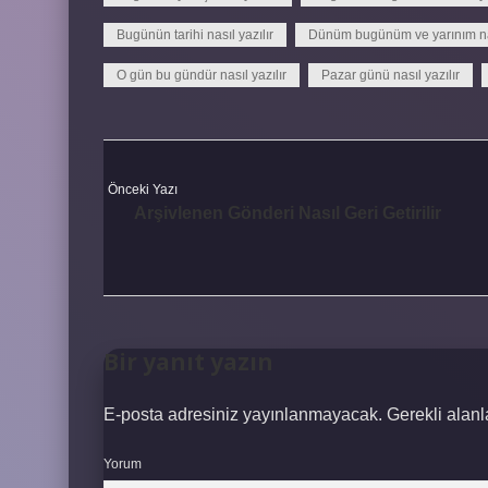
Bugünün tarihi nasıl yazılır
Dünüm bugünüm ve yarınım nas
O gün bu gündür nasıl yazılır
Pazar günü nasıl yazılır
Önceki Yazı
Arşivlenen Gönderi Nasıl Geri Getirilir
Bir yanıt yazın
E-posta adresiniz yayınlanmayacak.
Gerekli alan
Yorum