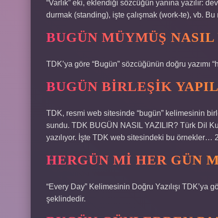
“Varlık” eki, eklendiği sözcüğün yanına yazılır: d
durmak (standing), işte çalışmak (work-te), vb. B
BUGÜN MÜYMÜŞ NASIL 
TDK’ya göre “Bugün” sözcüğünün doğru yazımı “he
BUGÜN BIRLEŞIK YAPIL
TDK, resmi web sitesinde “bugün” kelimesinin birle
sundu. TDK BUGÜN NASIL YAZILIR? Türk Dil Kurum
yazılıyor. İşte TDK web sitesindeki bu örnekler…
HERGÜN MI HER GÜN 
“Every Day” Kelimesinin Doğru Yazılışı TDK’ya gö
şeklindedir.