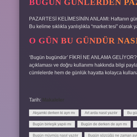
BUGÜN GÜNLERDEN PAZ
PAZARTESİ KELİMESİNİN ANLAMI: Haftanın günler
Bu kelime sıklıkla yanlışlıkla “market tesi” olarak y
O GÜN BU GÜNDÜR NASI
‘Bugün bugündür’ FİKRİ NE ANLAMA GELİYOR? Tü
açıklaması ve doğru kullanımı hakkında bilgi payl
cümlelerde hem de günlük hayatta kolayca kullana
Tarih:
Makaleler
Akşamki derken ki ayrı mı
Art arda nasıl yazılır
Bu g
Bugün birleşik yapılı mı
Bugün de derken de ayrı mı
Bugün müymüş nasıl yazılır
Bugün sözcüğü ne zaman ayrı 