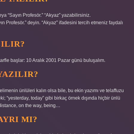
a “Sayın Profesör.” “Akyaz” yazabilirsiniz.
 Profesör.” deyin. “Akyaz” ifadesini tercih etmeniz faydalı
ILIR?
k harfle başlar: 10 Aralık 2001 Pazar günü buluşalım.
YAZILIR?
imenin ünlüleri kalın olsa bile, bu ekin yazımı ve telaffuzu
ki; “yesterday, today” gibi birkaç örnek dışında hiçbir ünlü
distance, on the way, being…
AYRI MI?