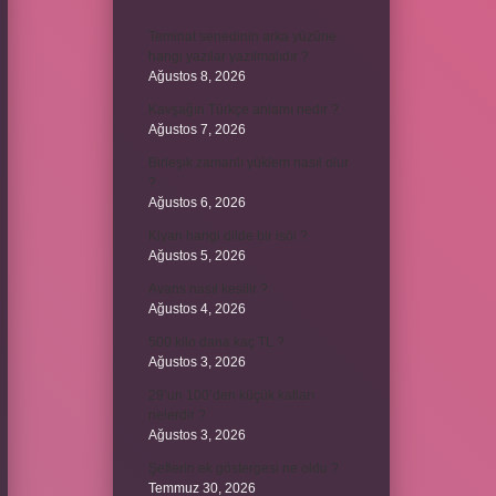
Teminat senedinin arka yüzüne
hangi yazılar yazılmalıdır ?
Ağustos 8, 2026
Kavşağın Türkçe anlamı nedir ?
Ağustos 7, 2026
Birleşik zamanlı yüklem nasıl olur
?
Ağustos 6, 2026
Kiyan hangi dilde bir isöi ?
Ağustos 5, 2026
Avans nasıl kesilir ?
Ağustos 4, 2026
500 kilo dana kaç TL ?
Ağustos 3, 2026
29’un 100’den küçük katları
nelerdir ?
Ağustos 3, 2026
Şeflerin ek göstergesi ne oldu ?
Temmuz 30, 2026