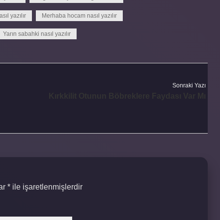
ıl yazılır
Merhaba hocam nasıl yazılır
Yarın sabahki nasıl yazılır
Sonraki Yazı
Kırkkilit Otunun Böbreklere Faydası Var Mı
lar
*
ile işaretlenmişlerdir