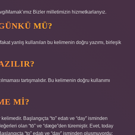
amak’ımız Bizler milletimizin hizmetkarlarıyız.
UGÜNKÜ MÜ?
 fakat yanlış kullanılan bu kelimenin doğru yazımı, birleşik
AZILIR?
ılmaması tartışmalıdır. Bu kelimenin doğru kullanımı
ME MI?
r kelimedir. Başlangıçta “to” edatı ve “day” isminden
ğerleri olan “tō” ve “dæġe”den türemiştir. Evet, today
. Başlangıçta “to” edatı ve “day” isminden oluşmuyordu;