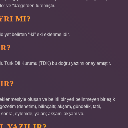
tō” ve “dæġe”den türemiştir.
YRI MI?
diyet belirten “-ki” eki eklenmelidir.
IR?
ir. Türk Dil Kurumu (TDK) bu doğru yazımı onaylamıştır.
IR?
eklenmesiyle oluşan ve belirli bir yeri belirtmeyen birleşik
 gözetim (denetim), bilinçaltı; akşam, gündelik, tatil,
en sonra, eylemde, yalan; akşam, akşam vb.
 YAZILIR?