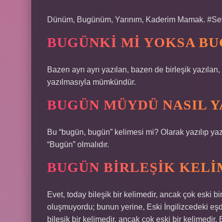
Dünüm, Bugünüm, Yarınım, Kaderim Mamak. #SevgiM
BUGÜNKI MI YOKSA B
Bazen ayrı ayrı yazılan, bazen de birleşik yazılan,
yazılmasıyla mümkündür.
BUGÜN MÜYDÜ NASIL Y
Bu “bugün, bugün” kelimesi mi? Olarak yazılıp yaz
“Bugün” olmalıdır.
BUGÜN BIRLEŞIK KELI
Evet, today bileşik bir kelimedir, ancak çok eski bi
oluşmuyordu; bunun yerine, Eski İngilizcedeki eşde
bileşik bir kelimedir, ancak çok eski bir kelimedir