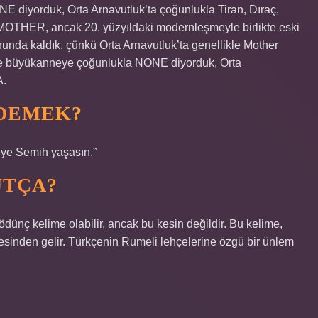
 diyorduk, Orta Arnavutluk’ta çoğunlukla Tiran, Dıraç,
ER, ancak 20. yüzyıldaki modernleşmeyle birlikte eski
runda kaldık, çünkü Orta Arnavutluk’ta genellikle Mother
e büyükanneye çoğunlukla NONE diyorduk, Orta
A.
 DEMEK?
riye Semih yaşasın.”
UTÇA?
ödünç kelime olabilir, ancak bu kesin değildir. Bu kelime,
mesinden gelir. Türkçenin Rumeli lehçelerine özgü bir ünlem