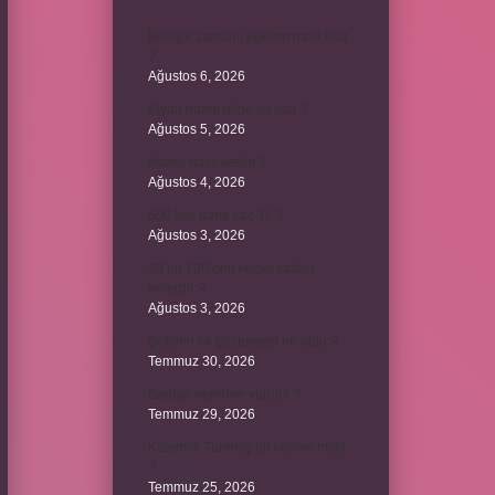
Birleşik zamanlı yüklem nasıl olur
?
Ağustos 6, 2026
Kiyan hangi dilde bir isöi ?
Ağustos 5, 2026
Avans nasıl kesilir ?
Ağustos 4, 2026
500 kilo dana kaç TL ?
Ağustos 3, 2026
29’un 100’den küçük katları
nelerdir ?
Ağustos 3, 2026
Şeflerin ek göstergesi ne oldu ?
Temmuz 30, 2026
Bardak nerelere vurulur ?
Temmuz 29, 2026
Kalemlik Türemiş bir kelime midir
?
Temmuz 25, 2026