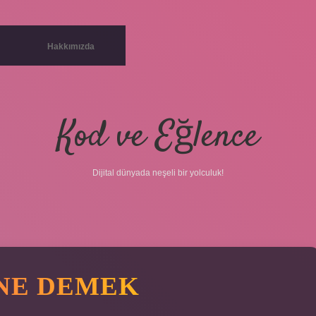
Hakkımızda
Kod ve Eğlence
Dijital dünyada neşeli bir yolculuk!
NE DEMEK