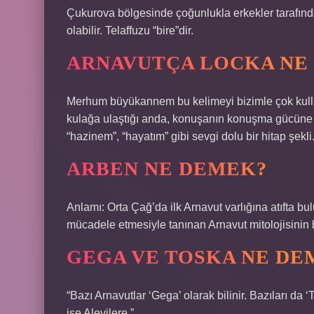
Çukurova bölgesinde çoğunlukla erkekler tarafında
olabilir. Telaffuzu “bire”dir.
ARNAVUTÇA LOCKA NE
Merhum büyükannem bu kelimeyi bizimle çok kullan
kulağa ulaştığı anda, konuşanın konuşma gücüne ba
“hazinem”, “hayatım” gibi sevgi dolu bir hitap şekli
ARBEN NE DEMEK?
Anlamı: Orta Çağ’da ilk Arnavut varlığına atıfta b
mücadele etmesiyle tanınan Arnavut mitolojisinin
GEGA VE TOSKA NE DE
“Bazı Arnavutlar ‘Gega’ olarak bilinir. Bazıları da 
ise Alevilere.”