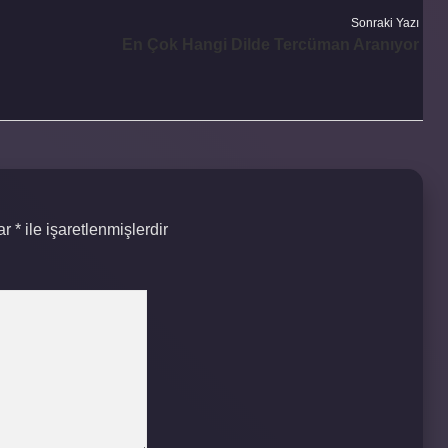
Sonraki Yazı
En Çok Hangi Dilde Tercüman Aranıyor
lar
*
ile işaretlenmişlerdir