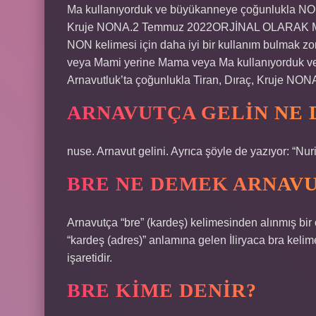
Ma kullanıyorduk ve büyükanneye çoğunlukla NONE
Kruje NONA.2 Temmuz 2022ORJİNAL OLARAK MOTH
NON kelimesi için daha iyi bir kullanım bulmak zo
veya Mami yerine Mama veya Ma kullanıyorduk v
Arnavutluk’ta çoğunlukla Tiran, Dıraç, Kruje NON
ARNAVUTÇA GELIN NE
nuse. Arnavut gelini. Ayrıca şöyle de yazıyor: “Nu
BRE NE DEMEK ARNAV
Arnavutça “bre” (kardeş) kelimesinden alınmış bir 
“kardeş (adres)” anlamına gelen İliryaca bra keli
işaretidir.
BRE KIME DENIR?