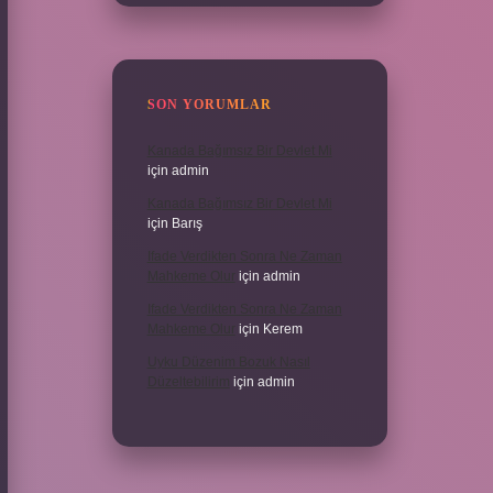
SON YORUMLAR
Kanada Bağımsız Bir Devlet Mi
için
admin
Kanada Bağımsız Bir Devlet Mi
için
Barış
Ifade Verdikten Sonra Ne Zaman
Mahkeme Olur
için
admin
Ifade Verdikten Sonra Ne Zaman
Mahkeme Olur
için
Kerem
Uyku Düzenim Bozuk Nasıl
Düzeltebilirim
için
admin