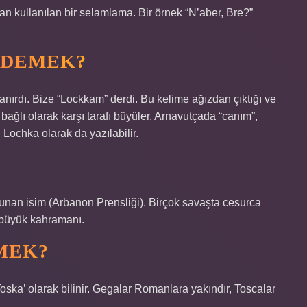
n kullanılan bir selamlama. Bir örnek “N’aber, Bre?”
 DEMEK?
ırdı. Bize “Lockkam” derdi. Bu kelime ağızdan çıktığı ve
ğlı olarak karşı tarafı büyüler. Arnavutçada “canım”,
. Lochka olarak da yazılabilir.
ulunan isim (Arbanon Prensliği). Birçok savaşta cesurca
 büyük kahramanı.
MEK?
‘Toska’ olarak bilinir. Gegalar Romanlara yakındır, Toscalar