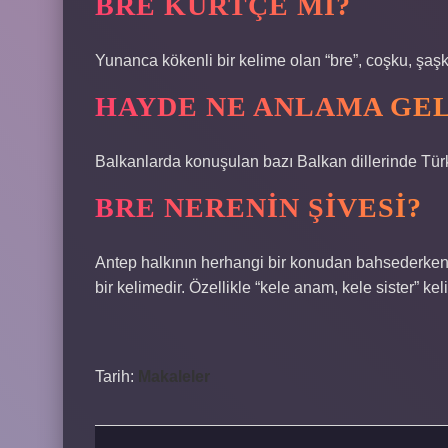
BRE KÜRTÇE MI?
Yunanca kökenli bir kelime olan “bre”, coşku, şaşkın
HAYDE NE ANLAMA GEL
Balkanlarda konuşulan bazı Balkan dillerinde Tür
BRE NERENIN ŞIVESI?
Antep halkının herhangi bir konudan bahsederken “h
bir kelimedir. Özellikle “kele anam, kele sister” ke
Tarih:
Makaleler