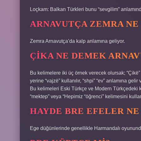
Loçkam: Balkan Türkleri bunu “sevgilim” anlamında
ARNAVUTÇA ZEMRA NE
Zemra Arnavutça’da kalp anlamına geliyor.
ÇIKA NE DEMEK ARNA
Bu kelimelere iki üç örnek verecek olursak; “Çikë”
yerine “vajzë” kullanılır, “shpi” “ev” anlamına gelir
Bu kelimeleri Eski Türkçe ve Modern Türkçedeki kel
“mektep” veya “Hepimiz “öğrenci” kelimesini kulla
HAYDE BRE EFELER NE
Ege düğünlerinde genellikle Harmandalı oyunund