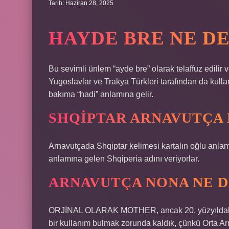
Tarih: Haziran 28, 2025
HAYDE BRE NE D
Bu sevimli ünlem “ayde bre” olarak telaffuz edilir
Yugoslavlar ve Trakya Türkleri tarafından da kulla
bakıma “hadi” anlamına gelir.
SHQIPTAR ARNAVUTÇA
Arnavutçada Shqiptar kelimesi kartalın oğlu anlamı
anlamına gelen Shqiperia adını veriyorlar.
ARNAVUTÇA NONA NE 
ORJİNAL OLARAK MOTHER, ancak 20. yüzyıldaki m
bir kullanım bulmak zorunda kaldık, çünkü Orta A