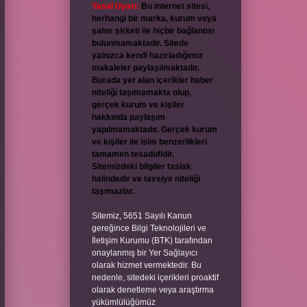
Yasal Uyarı:
Bu internet sitesi,
herhangi bir marka, kurum veya
şahıs şirketi ile hiçbir bağlantısı
bulunmamaktadır. Sitede
yalnızca kendi hazırladığımız
makaleler paylaşılmaktadır.
Burada yer alan içerikler haber
niteliği taşımamakta olup,
gerçek kurum ve kişiler
hakkında paylaşım
yapılmamaktadır. Gerçek kurum
ve kişiler ile isim benzerlikleri
tamamen tesadüfidir.
Sitemizdeki bilgiler taslak
halindedir ve tavsiye niteliği
taşımazlar.
Sitemiz, 5651 Sayılı Kanun
gereğince Bilgi Teknolojileri ve
İletişim Kurumu (BTK) tarafından
onaylanmış bir Yer Sağlayıcı
olarak hizmet vermektedir. Bu
nedenle, sitedeki içerikleri proaktif
olarak denetleme veya araştırma
yükümlülüğümüz