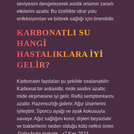
seviyesini dengeleyerek asidik ortamın zararlı
etkilerini azaltır. Bu özellikle idrar yolu
enfeksiyonları ve böbrek sağlığı için önemlidir.
KARBONATLI SU
HANGI
HASTALIKLARA IYI
GELIR?
Karbonatın faydaları şu şekilde sıralanabilir:
Karbonat bir antiasittir, mide asidini azaltır,
mide ekşimesine iyi gelir. Reflü semptomlarını
azaltır. Hazımsızlığı giderir. Ağız ülserlerini
iyileştirir. Sporcu ayağı ve ayak kokusuyla
savaşır. Ağız sağlığını korur, dişleri beyazlatır
ve bakterilerin neden olduğu kötü nefesi önler.
.Daha fazla makale…•7 Kas 2024