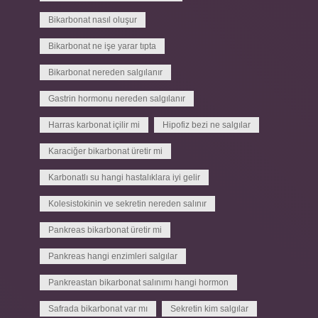
Bikarbonat nasıl oluşur
Bikarbonat ne işe yarar tıpta
Bikarbonat nereden salgılanır
Gastrin hormonu nereden salgılanır
Harras karbonat içilir mi
Hipofiz bezi ne salgılar
Karaciğer bikarbonat üretir mi
Karbonatlı su hangi hastalıklara iyi gelir
Kolesistokinin ve sekretin nereden salınır
Pankreas bikarbonat üretir mi
Pankreas hangi enzimleri salgılar
Pankreastan bikarbonat salınımı hangi hormon
Safrada bikarbonat var mı
Sekretin kim salgılar