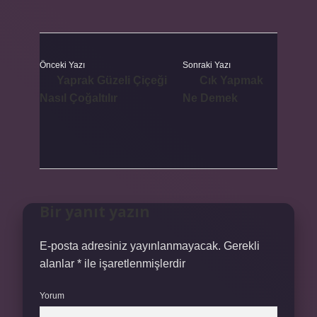
Önceki Yazı
Sonraki Yazı
Yaprak Güzeli Çiçeği
Cık Yapmak
Nasıl Çoğaltılır
Ne Demek
Bir yanıt yazın
E-posta adresiniz yayınlanmayacak.
Gerekli
alanlar
*
ile işaretlenmişlerdir
Yorum