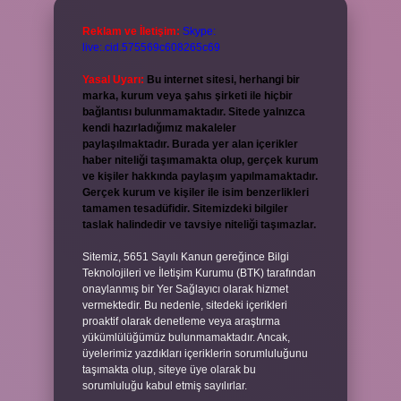
Reklam ve İletişim:
Skype:
live:.cid.575569c608265c69
Yasal Uyarı:
Bu internet sitesi, herhangi bir
marka, kurum veya şahıs şirketi ile hiçbir
bağlantısı bulunmamaktadır. Sitede yalnızca
kendi hazırladığımız makaleler
paylaşılmaktadır. Burada yer alan içerikler
haber niteliği taşımamakta olup, gerçek kurum
ve kişiler hakkında paylaşım yapılmamaktadır.
Gerçek kurum ve kişiler ile isim benzerlikleri
tamamen tesadüfidir. Sitemizdeki bilgiler
taslak halindedir ve tavsiye niteliği taşımazlar.
Sitemiz, 5651 Sayılı Kanun gereğince Bilgi
Teknolojileri ve İletişim Kurumu (BTK) tarafından
onaylanmış bir Yer Sağlayıcı olarak hizmet
vermektedir. Bu nedenle, sitedeki içerikleri
proaktif olarak denetleme veya araştırma
yükümlülüğümüz bulunmamaktadır. Ancak,
üyelerimiz yazdıkları içeriklerin sorumluluğunu
taşımakta olup, siteye üye olarak bu
sorumluluğu kabul etmiş sayılırlar.