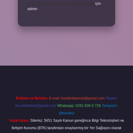
Uyku Düzenim Bozuk Nasıl Düzeltebilirim
için
admin
per bahis
Reklam ve İletişim:
E-mail:
backlinkpaneli@gmail.com
Teams:
forumhizmeti@gmail.com
Whatsapp: 0262 606 0 726
Telegram:
@karabul
Yasal Uyarı:
Sitemiz, 5651 Sayılı Kanun gereğince Bilgi Teknolojileri ve
İletişim Kurumu (BTK) tarafından onaylanmış bir Yer Sağlayıcı olarak