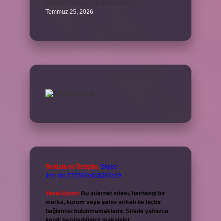
Kalemlik Türemiş bir kelime midir ?
Temmuz 25, 2026
Reklam ve İletişim:
Skype:
live:.cid.575569c608265c69
Yasal Uyarı:
Bu internet sitesi, herhangi bir
marka, kurum veya şahıs şirketi ile hiçbir
bağlantısı bulunmamaktadır. Sitede yalnızca
kendi hazırladığımız makaleler