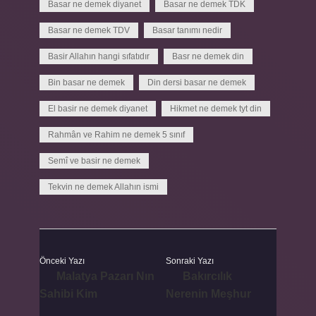
Basar ne demek diyanet
Basar ne demek TDK
Basar ne demek TDV
Basar tanımı nedir
Basir Allahın hangi sıfatıdır
Basr ne demek din
Bin basar ne demek
Din dersi basar ne demek
El basir ne demek diyanet
Hikmet ne demek tyt din
Rahmân ve Rahim ne demek 5 sınıf
Semî ve basir ne demek
Tekvin ne demek Allahın ismi
Önceki Yazı
Sonraki Yazı
Malatya Pazarı Nın
Bakırcılık
Sahibi Kim
Nerenin Meşhur