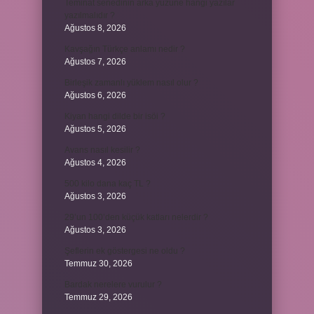
Teminat senedinin arka yüzüne hangi yazılar
yazılmalıdır ?
Ağustos 8, 2026
Kavşağın Türkçe anlamı nedir ?
Ağustos 7, 2026
Birleşik zamanlı yüklem nasıl olur ?
Ağustos 6, 2026
Kiyan hangi dilde bir isöi ?
Ağustos 5, 2026
Avans nasıl kesilir ?
Ağustos 4, 2026
500 kilo dana kaç TL ?
Ağustos 3, 2026
29’un 100’den küçük katları nelerdir ?
Ağustos 3, 2026
Şeflerin ek göstergesi ne oldu ?
Temmuz 30, 2026
Bardak nerelere vurulur ?
Temmuz 29, 2026