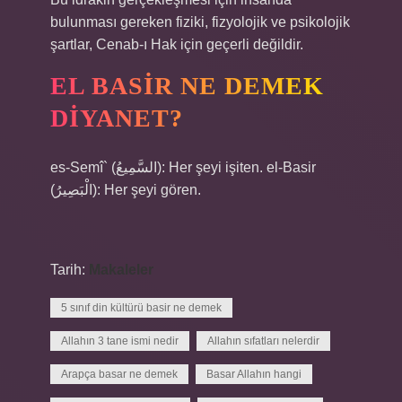
bulunması gereken fiziki, fizyolojik ve psikolojik
şartlar, Cenab-ı Hak için geçerli değildir.
EL BASIR NE DEMEK
DIYANET?
es-Semî` (السَّمِيعُ): Her şeyi işiten. el-Basir
(الْبَصِيرُ): Her şeyi gören.
Tarih:
Makaleler
5 sınıf din kültürü basir ne demek
Allahın 3 tane ismi nedir
Allahın sıfatları nelerdir
Arapça basar ne demek
Basar Allahın hangi