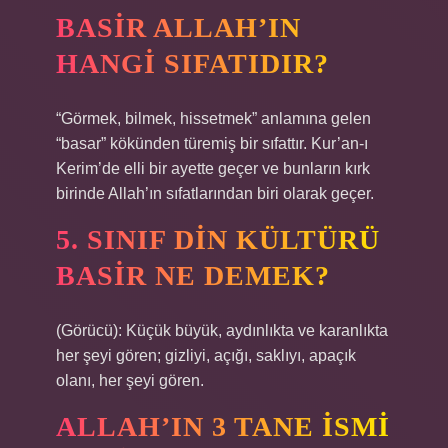
BASIR ALLAH’IN
HANGI SIFATIDIR?
“Görmek, bilmek, hissetmek” anlamına gelen
“basar” kökünden türemiş bir sıfattır. Kur’an-ı
Kerim’de elli bir ayette geçer ve bunların kırk
birinde Allah’ın sıfatlarından biri olarak geçer.
5. SINIF DIN KÜLTÜRÜ
BASIR NE DEMEK?
(Görücü): Küçük büyük, aydınlıkta ve karanlıkta
her şeyi gören; gizliyi, açığı, saklıyı, apaçık
olanı, her şeyi gören.
ALLAH’IN 3 TANE ISMI