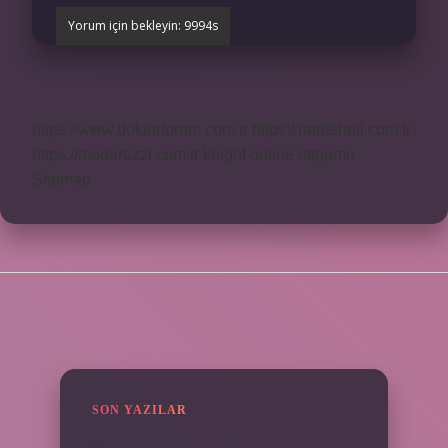
https://www.doktorforum.com.tr
https://hardshell.com.tr
https://modarazzi.com.tr
knight online
nttgame
Sitemap
SIDEBAR
SON YAZILAR