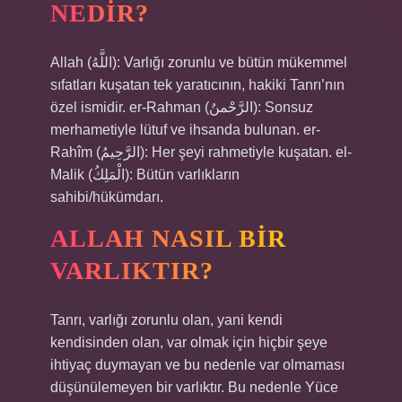
NEDIR?
Allah (اللَّهُ): Varlığı zorunlu ve bütün mükemmel
sıfatları kuşatan tek yaratıcının, hakiki Tanrı’nın
özel ismidir. er-Rahman (الرَّحْمنُ): Sonsuz
merhametiyle lütuf ve ihsanda bulunan. er-
Rahîm (الرَّحِيمُ): Her şeyi rahmetiyle kuşatan. el-
Malik (الْمَلِكُ): Bütün varlıkların
sahibi/hükümdarı.
ALLAH NASIL BIR
VARLIKTIR?
Tanrı, varlığı zorunlu olan, yani kendi
kendisinden olan, var olmak için hiçbir şeye
ihtiyaç duymayan ve bu nedenle var olmaması
düşünülemeyen bir varlıktır. Bu nedenle Yüce