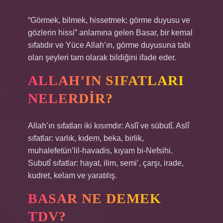
“Görmek, bilmek, hissetmek; görme duyusu ve
gözlerin hissi” anlamına gelen Basar, bir kemal
sıfatıdır ve Yüce Allah’ın, görme duyusuna tabi
olan şeyleri tam olarak bildiğini ifade eder.
ALLAH’IN SIFATLARI
NELERDIR?
Allah’ın sıfatları iki kısımdır: Aslî ve sübutî. Aslî
sıfatlar: varlık, kıdem, beka, birlik,
muhalefetün’lil-havadis, kıyam bi-Nefsihi.
Subutî sıfatlar: hayat, ilim, semi’, çarşı, irade,
kudret, kelam ve yaratılış.
BASAR NE DEMEK
TDV?