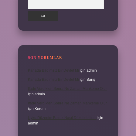
Arama
SON YORUMLAR
Kanada Bağımsız Bir Devlet Mi
için
admin
Kanada Bağımsız Bir Devlet Mi
için
Barış
Ifade Verdikten Sonra Ne Zaman Mahkeme Olur
için
admin
Ifade Verdikten Sonra Ne Zaman Mahkeme Olur
için
Kerem
Uyku Düzenim Bozuk Nasıl Düzeltebilirim
için
admin