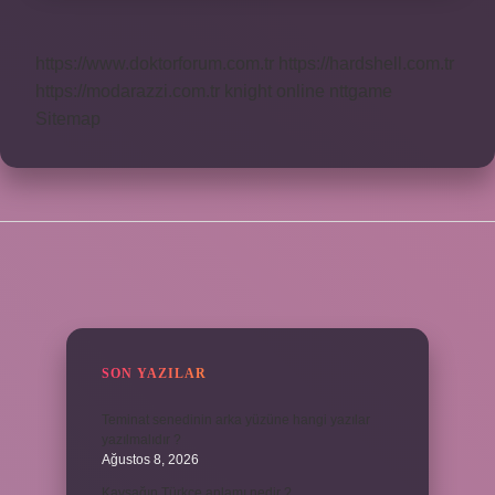
https://www.doktorforum.com.tr
https://hardshell.com.tr
https://modarazzi.com.tr
knight online
nttgame
Sitemap
SIDEBAR
SON YAZILAR
Teminat senedinin arka yüzüne hangi yazılar
yazılmalıdır ?
Ağustos 8, 2026
Kavşağın Türkçe anlamı nedir ?