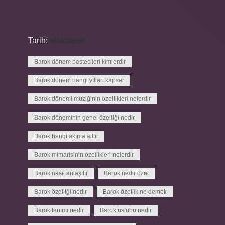
Tarih:
Makaleler
Barok dönem bestecileri kimlerdir
Barok dönem hangi yılları kapsar
Barok dönemi müziğinin özellikleri nelerdir
Barok döneminin genel özelliği nedir
Barok hangi akıma aittir
Barok mimarisinin özellikleri nelerdir
Barok nasıl anlaşılır
Barok nedir özet
Barok özelliği nedir
Barok özellik ne demek
Barok tanımı nedir
Barok üslubu nedir