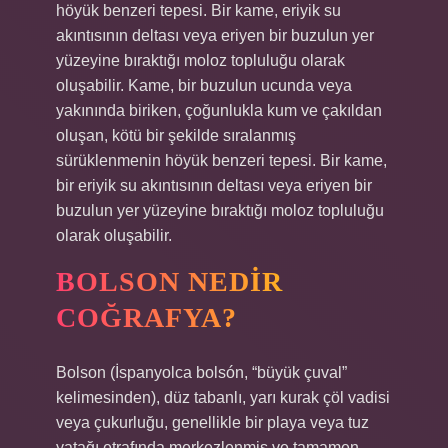
höyük benzeri tepesi. Bir kame, eriyik su
akıntısının deltası veya eriyen bir buzulun yer
yüzeyine bıraktığı moloz topluluğu olarak
oluşabilir. Kame, bir buzulun ucunda veya
yakınında biriken, çoğunlukla kum ve çakıldan
oluşan, kötü bir şekilde sıralanmış
sürüklenmenin höyük benzeri tepesi. Bir kame,
bir eriyik su akıntısının deltası veya eriyen bir
buzulun yer yüzeyine bıraktığı moloz topluluğu
olarak oluşabilir.
BOLSON NEDIR
COĞRAFYA?
Bolson (İspanyolca bolsón, “büyük çuval”
kelimesinden), düz tabanlı, yarı kurak çöl vadisi
veya çukurluğu, genellikle bir playa veya tuz
yatağı etrafında merkezlenmiş ve tamamen