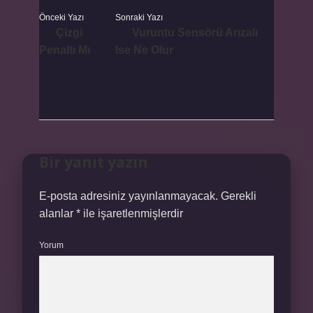
Önceki Yazı
Sonraki Yazı
Çizgi
Vuruntu Sensörü Arızalı
Penaltı Mı
Ise Ne Olur
Bir yanıt yazın
E-posta adresiniz yayınlanmayacak.
Gerekli
alanlar
*
ile işaretlenmişlerdir
Yorum