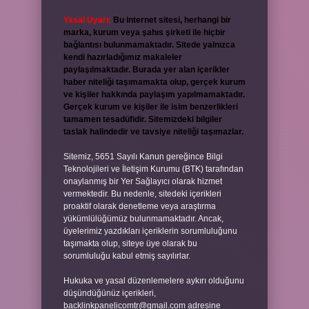
Yasal Uyarı:
Bu internet sitesi, herhangi bir
marka, kurum veya şahıs şirketi ile hiçbir
bağlantısı bulunmamaktadır. Sitede yalnızca
kendi hazırladığımız makaleler
paylaşılmaktadır. Burada yer alan içerikler
haber niteliği taşımamakta olup, gerçek kurum
ve kişiler hakkında paylaşım yapılmamaktadır.
Gerçek kurum ve kişiler ile isim benzerlikleri
tamamen tesadüfidir. Sitemizdeki bilgiler
taslak halindedir ve tavsiye niteliği taşımazlar.
Sitemiz, 5651 Sayılı Kanun gereğince Bilgi
Teknolojileri ve İletişim Kurumu (BTK) tarafından
onaylanmış bir Yer Sağlayıcı olarak hizmet
vermektedir. Bu nedenle, sitedeki içerikleri
proaktif olarak denetleme veya araştırma
yükümlülüğümüz bulunmamaktadır. Ancak,
üyelerimiz yazdıkları içeriklerin sorumluluğunu
taşımakta olup, siteye üye olarak bu
sorumluluğu kabul etmiş sayılırlar.
Hukuka ve yasal düzenlemelere aykırı olduğunu
düşündüğünüz içerikleri,
backlinkpanelicomtr@gmail.com
adresine