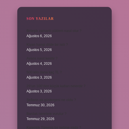
SON YAZILAR
Birleşik zamanlı yüklem nasıl olur ?
Ağustos 6, 2026
Kiyan hangi dilde bir isöi ?
Ağustos 5, 2026
Avans nasıl kesilir ?
Ağustos 4, 2026
500 kilo dana kaç TL ?
Ağustos 3, 2026
29’un 100’den küçük katları nelerdir ?
Ağustos 3, 2026
Şeflerin ek göstergesi ne oldu ?
Temmuz 30, 2026
Bardak nerelere vurulur ?
Temmuz 29, 2026
Kalemlik Türemiş bir kelime midir ?