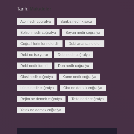
Tarih:
Makaleler
Atol nedir coğrafya
Bankiz nedir kısaca
Bolson nedir coğrafya
Boyun nedir coğrafya
Coğrafi terimler nelerdir
Debi artarsa ne olur
Debi ne işe yarar
Debi nedir coğrafya
Debi nedir formül
Don nedir coğrafya
Glasi nedir coğrafya
Kame nedir coğrafya
Lünet nedir coğrafya
Oba ne demek coğrafya
Rejim ne demek coğrafya
Tefra nedir coğrafya
Yatak ne demek coğrafya