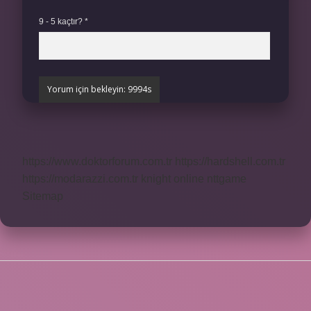
9 - 5 kaçtır?
*
https://www.doktorforum.com.tr
https://hardshell.com.tr
https://modarazzi.com.tr
knight online
nttgame
Sitemap
SIDEBAR