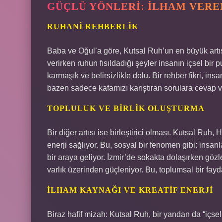
GÜÇLÜ YÖNLERI: İLHAM VEREN
RUHANI REHBERLIK
Baba ve Oğul’a göre, Kutsal Ruh’un en büyük artısı
verirken ruhun fısıldadığı şeyler insanın içsel bi
karmaşık ve belirsizlikle dolu. Bir rehber fikri, in
bazen sadece kafamızı karıştıran sorulara cevap ve
TOPLULUK VE BIRLIK OLUŞTURMA
Bir diğer artısı ise birleştirici olması. Kutsal Ruh, H
enerji sağlıyor. Bu, sosyal bir fenomen gibi: ins
bir araya geliyor. İzmir’de sokakta dolaşırken göz
varlık üzerinden güçleniyor. Bu, toplumsal bir fayd
İLHAM KAYNAĞI VE KREATIF ENERJI
Biraz hafif mizah: Kutsal Ruh, bir yandan da “içsel 