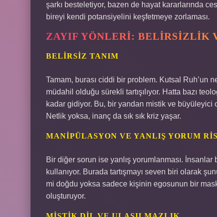
şarkı besteletiyor, bazen de hayat kararlarında ces
bireyi kendi potansiyelini keşfetmeye zorlaması.
ZAYIF YÖNLERI: BELIRSIZLIK 
BELIRSIZ TANIM
Tamam, burası ciddi bir problem. Kutsal Ruh’un ne 
müdahil olduğu sürekli tartışılıyor. Hatta bazı teol
kadar gidiyor. Bu, bir yandan mistik ve büyüleyici o
Netlik yoksa, inanç da sık sık kriz yaşar.
MANIPÜLASYON VE YANLIŞ YORUM RIS
Bir diğer sorun ise yanlış yorumlanması. İnsanlar 
kullanıyor. Burada tartışmayı seven biri olarak şun
mi doğdu yoksa sadece kişinin egosunun bir maskesi
oluşturuyor.
MISTIK DIL VE ULAŞILMAZLIK