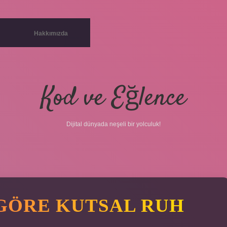
Hakkımızda
Kod ve Eğlence
Dijital dünyada neşeli bir yolculuk!
 GÖRE KUTSAL RUH