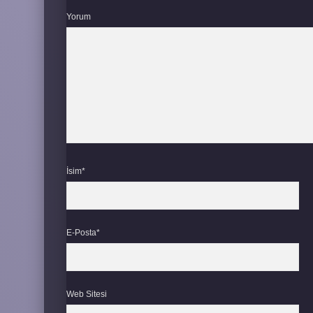
Yorum
İsim*
E-Posta*
Web Sitesi