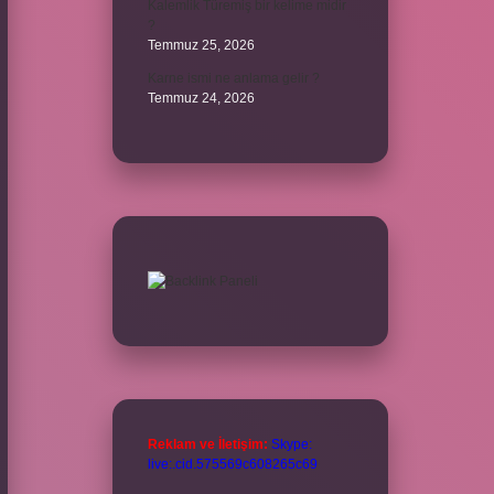
Kalemlik Türemiş bir kelime midir
?
Temmuz 25, 2026
Karne ismi ne anlama gelir ?
Temmuz 24, 2026
Reklam ve İletişim:
Skype:
live:.cid.575569c608265c69