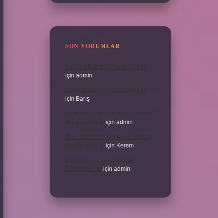
SON YORUMLAR
Kanada Bağımsız Bir Devlet Mi
için
admin
Kanada Bağımsız Bir Devlet Mi
için
Barış
Ifade Verdikten Sonra Ne Zaman
Mahkeme Olur
için
admin
Ifade Verdikten Sonra Ne Zaman
Mahkeme Olur
için
Kerem
Uyku Düzenim Bozuk Nasıl
Düzeltebilirim
için
admin