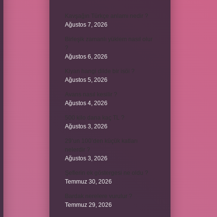
Kavşağın Türkçe anlamı nedir ?
Ağustos 7, 2026
Birleşik zamanlı yüklem nasıl olur
?
Ağustos 6, 2026
Kiyan hangi dilde bir isöi ?
Ağustos 5, 2026
Avans nasıl kesilir ?
Ağustos 4, 2026
500 kilo dana kaç TL ?
Ağustos 3, 2026
29’un 100’den küçük katları
nelerdir ?
Ağustos 3, 2026
Şeflerin ek göstergesi ne oldu ?
Temmuz 30, 2026
Bardak nerelere vurulur ?
Temmuz 29, 2026