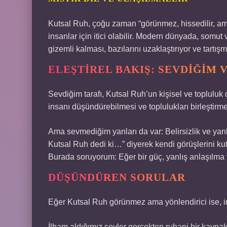
Kutsal Ruh, çoğu zaman “görünmez, hissedilir, ama
insanlar için itici olabilir. Modern dünyada, somut 
gizemli kalması, bazılarını uzaklaştırıyor ve tartış
ELEŞTIREL BAKIŞ: SEVDIĞIM
Sevdiğim tarafı, Kutsal Ruh’un kişisel ve topluluk 
insanı düşündürebilmesi ve toplulukları birleşti
Ama sevmediğim yanları da var: Belirsizlik ve yan
Kutsal Ruh dedi ki…” diyerek kendi görüşlerini kut
Burada soruyorum: Eğer bir güç, yanlış anlaşılma v
DÜŞÜNDÜREN SORULAR
Eğer Kutsal Ruh görünmez ama yönlendirici ise, i
İlham aldığımız şeyler gerçekten ruhani bir kayna