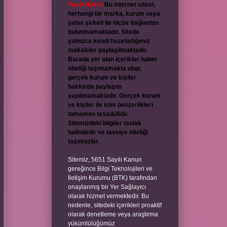
Yasal Uyarı:
Bu internet sitesi,
herhangi bir marka, kurum veya
şahıs şirketi ile hiçbir bağlantısı
bulunmamaktadır. Sitede
yalnızca kendi hazırladığımız
makaleler paylaşılmaktadır.
Burada yer alan içerikler haber
niteliği taşımamakta olup,
gerçek kurum ve kişiler
hakkında paylaşım
yapılmamaktadır. Gerçek kurum
ve kişiler ile isim benzerlikleri
tamamen tesadüfidir.
Sitemizdeki bilgiler taslak
halindedir ve tavsiye niteliği
taşımazlar.
Sitemiz, 5651 Sayılı Kanun
gereğince Bilgi Teknolojileri ve
İletişim Kurumu (BTK) tarafından
onaylanmış bir Yer Sağlayıcı
olarak hizmet vermektedir. Bu
nedenle, sitedeki içerikleri proaktif
olarak denetleme veya araştırma
yükümlülüğümüz