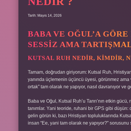
NEDIR ?
Tarih: Mayıs 14, 2026
BABA VE OĞUL’A GÖRE 
SESSIZ AMA TARTIŞMA
KUTSAL RUH NEDIR, KIMDIR, N
Tamam, doğrudan giriyorum: Kutsal Ruh, Hristiyanlı
yanında üçlemenin üçüncü üyesi, görünmez ama varl
ortak” tam olarak ne yapıyor, nasıl davranıyor ve
Baba ve Oğul, Kutsal Ruh’u Tanrı’nın etkin gücü, 
tanımlar. Yani teoride, ruhani bir GPS gibi düşün: 
gelin görün ki, bazı Hristiyan topluluklarında Kutsa
insan “Ee, yani tam olarak ne yapıyor?” sorusun