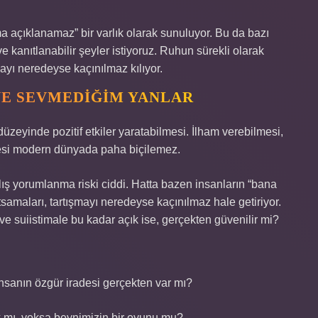
 açıklanamaz” bir varlık olarak sunuluyor. Bu da bazı
ve kanıtlanabilir şeyler istiyoruz. Ruhun sürekli olarak
mayı neredeyse kaçınılmaz kılıyor.
 VE SEVMEDIĞIM YANLAR
düzeyinde pozitif etkiler yaratabilmesi. İlham verebilmesi,
rmesi modern dünyada paha biçilemez.
lış yorumlanma riski ciddi. Hatta bazen insanların “bana
samaları, tartışmayı neredeyse kaçınılmaz hale getiriyor.
e suiistimale bu kadar açık ise, gerçekten güvenilir mi?
nsanın özgür iradesi gerçekten var mı?
k mı, yoksa beynimizin bir oyunu mu?