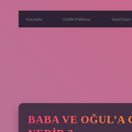
Anasayfa
Gizlilik Politikası
Yasal Uyarı
BABA VE OĞUL’A