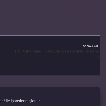
Sonraki Yazı
Hz. Muhammed’in soyundan gelenlere ne denir
?
lar
*
ile işaretlenmişlerdir