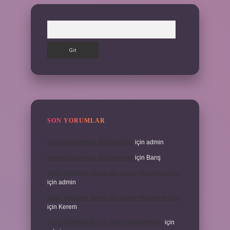
Arama
SON YORUMLAR
Kanada Bağımsız Bir Devlet Mi
için
admin
Kanada Bağımsız Bir Devlet Mi
için
Barış
Ifade Verdikten Sonra Ne Zaman Mahkeme Olur
için
admin
Ifade Verdikten Sonra Ne Zaman Mahkeme Olur
için
Kerem
Uyku Düzenim Bozuk Nasıl Düzeltebilirim
için