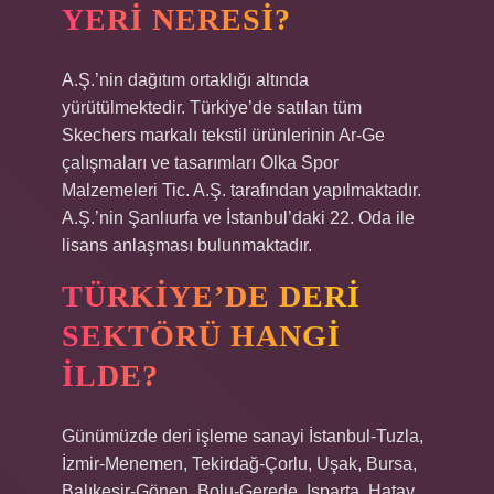
YERI NERESI?
A.Ş.’nin dağıtım ortaklığı altında
yürütülmektedir. Türkiye’de satılan tüm
Skechers markalı tekstil ürünlerinin Ar-Ge
çalışmaları ve tasarımları Olka Spor
Malzemeleri Tic. A.Ş. tarafından yapılmaktadır.
A.Ş.’nin Şanlıurfa ve İstanbul’daki 22. Oda ile
lisans anlaşması bulunmaktadır.
TÜRKIYE’DE DERI
SEKTÖRÜ HANGI
ILDE?
Günümüzde deri işleme sanayi İstanbul-Tuzla,
İzmir-Menemen, Tekirdağ-Çorlu, Uşak, Bursa,
Balıkesir-Gönen, Bolu-Gerede, Isparta, Hatay