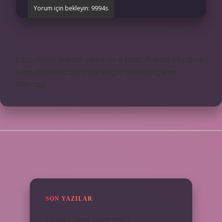
https://www.doktorforum.com.tr
https://hardshell.com.tr
https://modarazzi.com.tr
knight online
nttgame
Sitemap
SIDEBAR
SON YAZILAR
Kavşağın Türkçe anlamı nedir ?