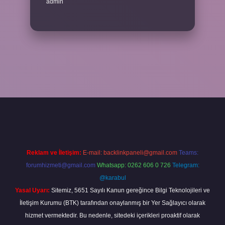
admin
r bahis
Reklam ve İletişim:
E-mail:
backlinkpaneli@gmail.com
Teams:
forumhizmeti@gmail.com
Whatsapp: 0262 606 0 726
Telegram:
@karabul
Yasal Uyarı:
Sitemiz, 5651 Sayılı Kanun gereğince Bilgi Teknolojileri ve
İletişim Kurumu (BTK) tarafından onaylanmış bir Yer Sağlayıcı olarak
hizmet vermektedir. Bu nedenle, sitedeki içerikleri proaktif olarak