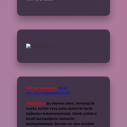
Reklam ve İletişim:
Skype:
live:.cid.575569c608265c69
Yasal Uyarı:
Bu internet sitesi, herhangi bir
marka, kurum veya şahıs şirketi ile hiçbir
bağlantısı bulunmamaktadır. Sitede yalnızca
kendi hazırladığımız makaleler
paylaşılmaktadır. Burada yer alan içerikler