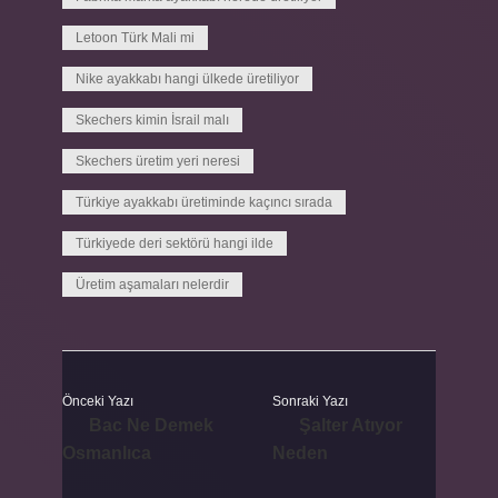
Letoon Türk Mali mi
Nike ayakkabı hangi ülkede üretiliyor
Skechers kimin İsrail malı
Skechers üretim yeri neresi
Türkiye ayakkabı üretiminde kaçıncı sırada
Türkiyede deri sektörü hangi ilde
Üretim aşamaları nelerdir
Önceki Yazı
Sonraki Yazı
Bac Ne Demek
Şalter Atıyor
Osmanlıca
Neden