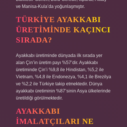
ve Manisa-Kula’da yoğunlaşmıştır.
TÜRKIYE AYAKKABI
ÜRETIMINDE KAÇINCI
SIRADA?
Ayakkabı üretiminde dünyada ilk sırada yer
alan Çin’in üretim payı %57’dir. Ayakkabı
üretiminde Çin’i %9,8 ile Hindistan, %5,2 ile
Vietnam, %4,8 ile Endonezya, %4,1 ile Brezilya
ve %2,2 ile Türkiye takip etmektedir. Dünya
ayakkabı üretiminin %87’sinin Asya ülkelerinde
üretildiği görülmektedir.
AYAKKABI
IMALATÇILARI NE