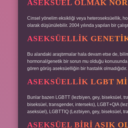
ASEKSÜEL OLMAK NOR
Cinsel yönelim eksikliği veya heteroseksüellik, ho
olarak düşünülebilir. 2004 yılında yapılan bir çal
ASEKSÜELLIK GENETIK
Bu alandaki araştırmalar hala devam etse de, bili
hormonal/genetik bir sorun mu olduğu konusunda t
gören görüş aseksüelliğin bir hastalık olmadığıdır.
ASEKSÜELLIK LGBT MI
Bunlar bazen LGBTT (lezbiyen, gey, biseksüel, tr
biseksüel, transgender, interseks), LGBT+QIA (lezb
aseksüel), LGBTTIQ (Lezbiyen, gey, biseksüel, trave
ASEKSÜEL BIRI AŞIK O