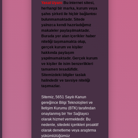
Yasal Uyarı:
Bu internet sitesi,
herhangi bir marka, kurum veya
şahıs şirketi ile hiçbir bağlantısı
bulunmamaktadır. Sitede
yalnızca kendi hazırladığımız
makaleler paylaşılmaktadır.
Burada yer alan içerikler haber
niteliği taşımamakta olup,
gerçek kurum ve kişiler
hakkında paylaşım
yapılmamaktadır. Gerçek kurum
ve kişiler ile isim benzerlikleri
tamamen tesadüfidir.
Sitemizdeki bilgiler taslak
halindedir ve tavsiye niteliği
taşımazlar.
Sitemiz, 5651 Sayılı Kanun
gereğince Bilgi Teknolojileri ve
İletişim Kurumu (BTK) tarafından
onaylanmış bir Yer Sağlayıcı
olarak hizmet vermektedir. Bu
nedenle, sitedeki içerikleri proaktif
olarak denetleme veya araştırma
yükümlülüğümüz