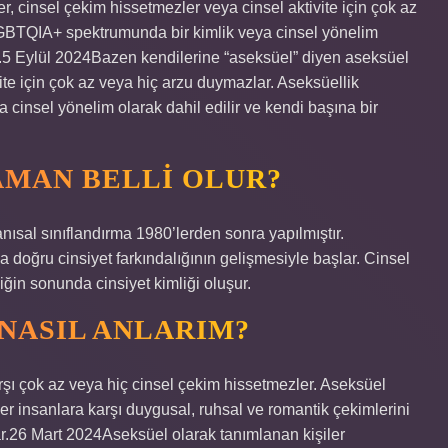
r, cinsel çekim hissetmezler veya cinsel aktivite için çok az
LGBTQIA+ spektrumunda bir kimlik veya cinsel yönelim
ur.5 Eylül 2024Bazen kendilerine “aseksüel” diyen aseksüel
vite için çok az veya hiç arzu duymazlar. Aseksüellik
cinsel yönelim olarak dahil edilir ve kendi başına bir
AMAN BELLI OLUR?
anısal sınıflandırma 1980’lerden sonra yapılmıştır.
a doğru cinsiyet farkındalığının gelişmesiyle başlar. Cinsel
ğin sonunda cinsiyet kimliği oluşur.
NASIL ANLARIM?
rşı çok az veya hiç cinsel çekim hissetmezler. Aseksüel
iğer insanlara karşı duygusal, ruhsal ve romantik çekimlerini
ar.26 Mart 2024Aseksüel olarak tanımlanan kişiler