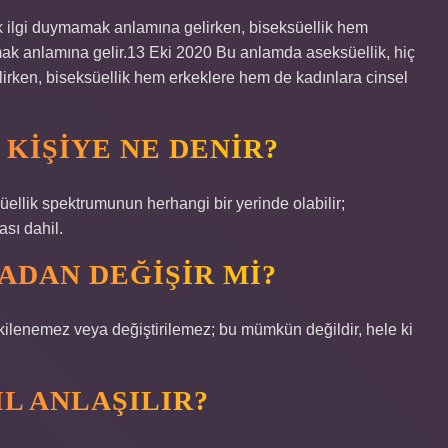
k ilgi duymamak anlamına gelirken, biseksüellik hem
mak anlamına gelir.13 Eki 2020 Bu anlamda aseksüellik, hiç
irken, biseksüellik hem erkeklere hem de kadınlara cinsel
KIŞIYE NE DENIR?
üellik spektrumunun herhangi bir yerinde olabilir;
ası dahil.
ADAN DEĞIŞIR MI?
etkilenemez veya değiştirilemez; bu mümkün değildir, hele ki
L ANLAŞILIR?