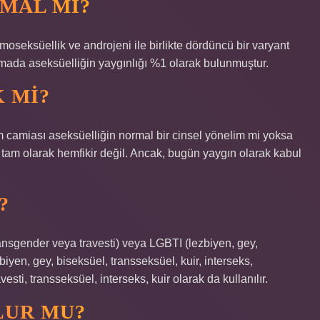
MAL MI?
moseksüellik ve androjeni ile birlikte dördüncü bir varyant
ışmada aseksüelliğin yaygınlığı %1 olarak bulunmuştur.
 MI?
m camiası aseksüelliğin normal bir cinsel yönelim mi yoksa
am olarak hemfikir değil. Ancak, bugün yaygın olarak kabul
?
ansgender veya travesti) veya LGBTI (lezbiyen, gey,
iyen, gey, biseksüel, transseksüel, kuir, interseks,
sti, transseksüel, interseks, kuir olarak da kullanılır.
LUR MU?