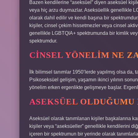
Bazen kendilerine “aseksüel” diyen aseksüel kişile
veya hiç arzu duymazlar. Aseksüellik genellikle 
olarak dahil edilir ve kendi başına bir spektrumd
kişiler, cinsel çekim hissetmezler veya cinsel akti
genellikle LGBTQIA+ spektrumunda bir kimlik veya 
spektrumdur.
CINSEL YÖNELIM NE Z
İlk bilimsel tanımlar 1950’lerde yapılmış olsa da, t
Psikoseksüel gelişim, yaşamın ikinci yılının sonun
yönelim erken ergenlikte gelişmeye başlar. Ergenli
ASEKSÜEL OLDUĞUMU 
Aseksüel olarak tanımlanan kişiler başkalarına ka
kişiler veya “aseksüeller” genellikle kendilerini d
içeren bir spektrumun bir yerinde olarak tanımlarl