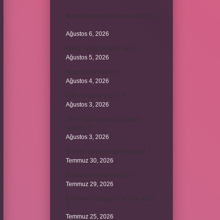
Birleşik zamanlı yüklem nasıl olur
?
Ağustos 6, 2026
Kiyan hangi dilde bir isöi ?
Ağustos 5, 2026
Avans nasıl kesilir ?
Ağustos 4, 2026
500 kilo dana kaç TL ?
Ağustos 3, 2026
29’un 100’den küçük katları
nelerdir ?
Ağustos 3, 2026
Şeflerin ek göstergesi ne oldu ?
Temmuz 30, 2026
Bardak nerelere vurulur ?
Temmuz 29, 2026
Kalemlik Türemiş bir kelime midir
?
Temmuz 25, 2026