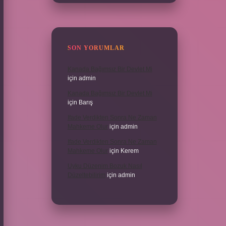
SON YORUMLAR
Kanada Bağımsız Bir Devlet Mi
için
admin
Kanada Bağımsız Bir Devlet Mi
için
Barış
Ifade Verdikten Sonra Ne Zaman
Mahkeme Olur
için
admin
Ifade Verdikten Sonra Ne Zaman
Mahkeme Olur
için
Kerem
Uyku Düzenim Bozuk Nasıl
Düzeltebilirim
için
admin