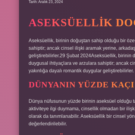
Tarih: Aralık 23, 2024
ASEKSÜELLIK DO
Aseksüellik, birinin doğuştan sahip olduğu bir özel
sahiptir; ancak cinsel ilişki aramak yerine, arkada
geliştirebilirler.29 Şubat 2024Aseksüellik, birinin 
duygusal ihtiyaçlara ve arzulara sahiptir; ancak ci
yakınlığa dayalı romantik duygular geliştirebilirler.
DÜNYANIN YÜZDE KAÇI
Dünya nüfusunun yüzde birinin aseksüel olduğu tah
aktiviteye ilgi duymama, cinsellik olmadan bir il
olarak da tanımlanabilir. Aseksüellik bir cinsel yö
değerlendirilebilir.