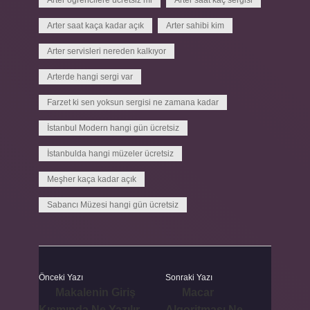
Arter öğrencilere ücretsiz mi
Arter saat kaç sergisi
Arter saat kaça kadar açık
Arter sahibi kim
Arter servisleri nereden kalkıyor
Arterde hangi sergi var
Farzet ki sen yoksun sergisi ne zamana kadar
İstanbul Modern hangi gün ücretsiz
İstanbulda hangi müzeler ücretsiz
Meşher kaça kadar açık
Sabancı Müzesi hangi gün ücretsiz
Önceki Yazı
Sonraki Yazı
Makalenin Giriş
Macar
Kısmında Ne Yazılır
Algoritması Ne