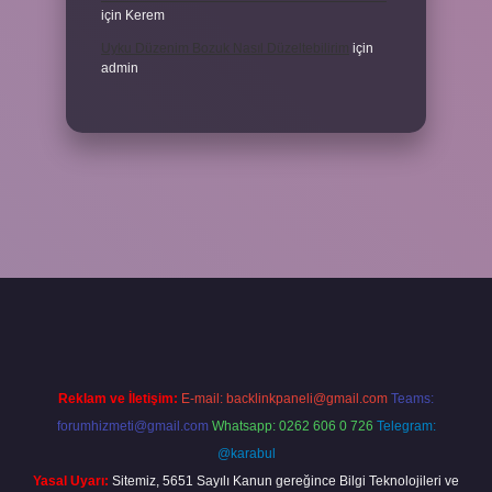
için
Kerem
Uyku Düzenim Bozuk Nasıl Düzeltebilirim
için
admin
xper bahis
Reklam ve İletişim:
E-mail:
backlinkpaneli@gmail.com
Teams:
forumhizmeti@gmail.com
Whatsapp: 0262 606 0 726
Telegram:
@karabul
Yasal Uyarı:
Sitemiz, 5651 Sayılı Kanun gereğince Bilgi Teknolojileri ve