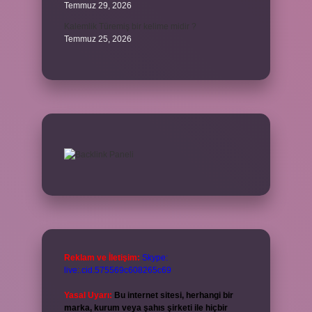
Temmuz 29, 2026
Kalemlik Türemiş bir kelime midir ?
Temmuz 25, 2026
Reklam ve İletişim:
Skype:
live:.cid.575569c608265c69
Yasal Uyarı:
Bu internet sitesi, herhangi bir
marka, kurum veya şahıs şirketi ile hiçbir