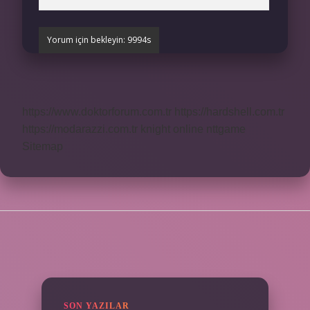
https://www.doktorforum.com.tr
https://hardshell.com.tr
https://modarazzi.com.tr
knight online
nttgame
Sitemap
SIDEBAR
SON YAZILAR