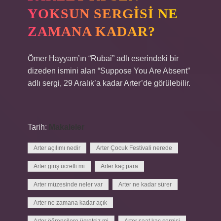
YOKSUN SERGISI NE
ZAMANA KADAR?
Ömer Hayyam’ın “Rubai” adlı eserindeki bir
dizeden ismini alan “Suppose You Are Absent”
adlı sergi, 29 Aralık’a kadar Arter’de görülebilir.
Tarih:
Makaleler
Arter açılımı nedir
Arter Çocuk Festivali nerede
Arter giriş ücretli mi
Arter kaç para
Arter müzesinde neler var
Arter ne kadar sürer
Arter ne zamana kadar açık