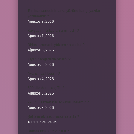
Teminat senedinin arka yüzüne hangi yazılar
yazılmalıdır ?
Ağustos 8, 2026
Kavşağın Türkçe anlamı nedir ?
Ağustos 7, 2026
Birleşik zamanlı yüklem nasıl olur ?
Ağustos 6, 2026
Kiyan hangi dilde bir isöi ?
Ağustos 5, 2026
Avans nasıl kesilir ?
Ağustos 4, 2026
500 kilo dana kaç TL ?
Ağustos 3, 2026
29’un 100’den küçük katları nelerdir ?
Ağustos 3, 2026
Şeflerin ek göstergesi ne oldu ?
Temmuz 30, 2026
Bardak nerelere vurulur ?