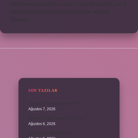
https://www.doktorforum.com.tr
https://hardshell.com.tr
https://modarazzi.com.tr
knight online
nttgame
Sitemap
SIDEBAR
SON YAZILAR
Kavşağın Türkçe anlamı nedir ?
Ağustos 7, 2026
Birleşik zamanlı yüklem nasıl olur ?
Ağustos 6, 2026
Kiyan hangi dilde bir isöi ?