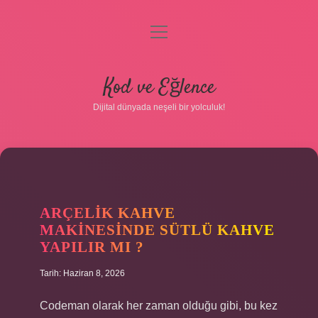
menüyü
aç
Anasayfa
Kod ve Eğlence
Gizlilik Politikası
Dijital dünyada neşeli bir yolculuk!
Yasal Uyarı
Hakkımızda
ARÇELIK KAHVE
MAKINESINDE SÜTLÜ KAHVE
YAPILIR MI ?
Tarih: Haziran 8, 2026
Codeman olarak her zaman olduğu gibi, bu kez