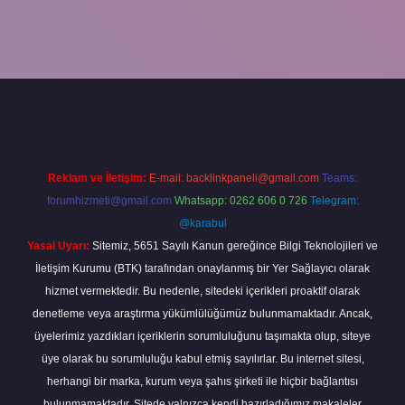
exper bahis
Reklam ve İletişim:
E-mail:
backlinkpaneli@gmail.com
Teams:
forumhizmeti@gmail.com
Whatsapp: 0262 606 0 726
Telegram:
@karabul
Yasal Uyarı:
Sitemiz, 5651 Sayılı Kanun gereğince Bilgi Teknolojileri ve
İletişim Kurumu (BTK) tarafından onaylanmış bir Yer Sağlayıcı olarak
hizmet vermektedir. Bu nedenle, sitedeki içerikleri proaktif olarak
denetleme veya araştırma yükümlülüğümüz bulunmamaktadır. Ancak,
üyelerimiz yazdıkları içeriklerin sorumluluğunu taşımakta olup, siteye
üye olarak bu sorumluluğu kabul etmiş sayılırlar. Bu internet sitesi,
herhangi bir marka, kurum veya şahıs şirketi ile hiçbir bağlantısı
bulunmamaktadır. Sitede yalnızca kendi hazırladığımız makaleler