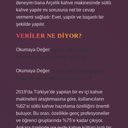
deneyim bana Arçelik kahve makinesinde sütlü
kahve yapılır mı sorusuna net bir cevap
vermemi sağladı: Evet, yapılır ve başarılı bir
şekilde yapılır.
VERILER NE DIYOR?
Okumaya Değer:
Arzum okka kahve
makinesinde sütlü kahve yapılır mı ?
Okumaya Değer:
Arzum Okka Türk kahvesi
Makinesinde Sütlü Kahve Yapılır mı ?
2019’da Türkiye’de yapılan bir ev içi kahve
makineleri araştırmasına göre, kullanıcıların
%62’si sütlü kahve hazırlama özelliğini önemli
buluyor. Bu oran, özellikle genç profesyoneller
ve öğrenci gruplarında %75’e kadar çıkıyor.
Ankara özelinde ise evde kahve kültürü hızlı bir