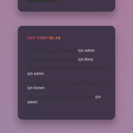
SON YORUMLAR
Kanada Bağımsız Bir Devlet Mi
için
admin
Kanada Bağımsız Bir Devlet Mi
için
Barış
Ifade Verdikten Sonra Ne Zaman Mahkeme Olur
için
admin
Ifade Verdikten Sonra Ne Zaman Mahkeme Olur
için
Kerem
Uyku Düzenim Bozuk Nasıl Düzeltebilirim
için
admin