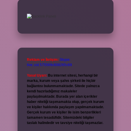
Reklam ve İletişim:
Skype:
live:.cid.575569c608265c69
Yasal Uyarı:
Bu internet sitesi, herhangi bir
marka, kurum veya şahıs şirketi ile hiçbir
bağlantısı bulunmamaktadır. Sitede yalnızca
kendi hazırladığımız makaleler
paylaşılmaktadır. Burada yer alan içerikler
haber niteliği taşımamakta olup, gerçek kurum
ve kişiler hakkında paylaşım yapılmamaktadır.
Gerçek kurum ve kişiler ile isim benzerlikleri
tamamen tesadüfidir. Sitemizdeki bilgiler
taslak halindedir ve tavsiye niteliği taşımazlar.