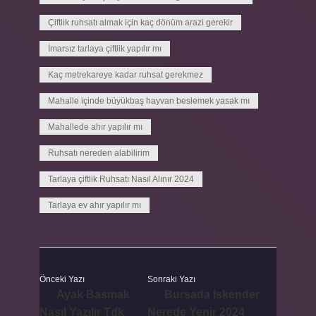
Çiftlik ruhsatı almak için kaç dönüm arazi gerekir
İmarsız tarlaya çiftlik yapılır mı
Kaç metrekareye kadar ruhsat gerekmez
Mahalle içinde büyükbaş hayvan beslemek yasak mı
Mahallede ahır yapılır mı
Ruhsatı nereden alabilirim
Tarlaya çiftlik Ruhsatı Nasıl Alınır 2024
Tarlaya ev ahır yapılır mı
Önceki Yazı
Sonraki Yazı
Ayak Basmak
Bursada Iskender
Nasıl Yazılır Tdk
Nerede Yenir 2024