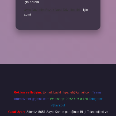
için
Kerem
Uyku Düzenim Bozuk Nasıl Düzeltebilirim
için
admin
per bahis
Reklam ve İletişim:
E-mail:
backlinkpaneli@gmail.com
Teams:
forumhizmeti@gmail.com
Whatsapp: 0262 606 0 726
Telegram:
@karabul
Yasal Uyarı:
Sitemiz, 5651 Sayılı Kanun gereğince Bilgi Teknolojileri ve