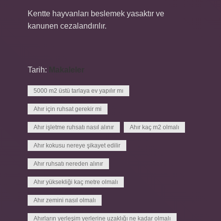
Kentte hayvanları beslemek yasaktır ve
kanunen cezalandırılır.
Tarih:
Makaleler
5000 m2 üstü tarlaya ev yapılır mı
Ahır için ruhsat gerekir mi
Ahır işletme ruhsatı nasıl alınır
Ahır kaç m2 olmalı
Ahır kokusu nereye şikayet edilir
Ahır ruhsatı nereden alınır
Ahır yüksekliği kaç metre olmalı
Ahır zemini nasıl olmalı
Ahırların yerleşim yerlerine uzaklığı ne kadar olmalı