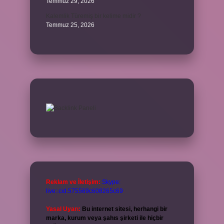
Temmuz 29, 2026
Kalemlik Türemiş bir kelime midir ?
Temmuz 25, 2026
Reklam ve İletişim:
Skype:
live:.cid.575569c608265c69
Yasal Uyarı:
Bu internet sitesi, herhangi bir
marka, kurum veya şahıs şirketi ile hiçbir