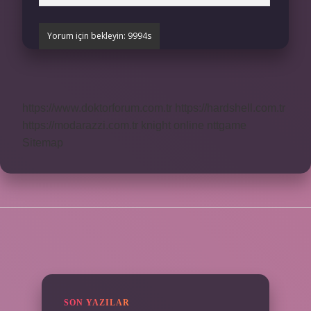
https://www.doktorforum.com.tr
https://hardshell.com.tr
https://modarazzi.com.tr
knight online
nttgame
Sitemap
SIDEBAR
SON YAZILAR