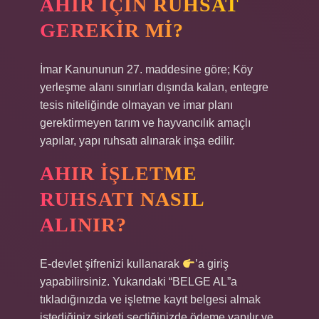
AHIR IÇIN RUHSAT
GEREKIR MI?
İmar Kanununun 27. maddesine göre; Köy
yerleşme alanı sınırları dışında kalan, entegre
tesis niteliğinde olmayan ve imar planı
gerektirmeyen tarım ve hayvancılık amaçlı
yapılar, yapı ruhsatı alınarak inşa edilir.
AHIR IŞLETME
RUHSATI NASIL
ALINIR?
E-devlet şifrenizi kullanarak
’a giriş
yapabilirsiniz. Yukarıdaki “BELGE AL”a
tıkladığınızda ve işletme kayıt belgesi almak
istediğiniz şirketi seçtiğinizde ödeme yapılır ve