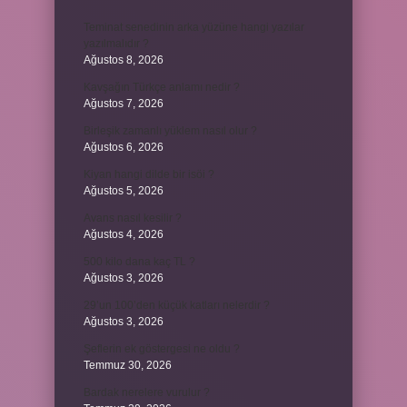
Teminat senedinin arka yüzüne hangi yazılar
yazılmalıdır ?
Ağustos 8, 2026
Kavşağın Türkçe anlamı nedir ?
Ağustos 7, 2026
Birleşik zamanlı yüklem nasıl olur ?
Ağustos 6, 2026
Kiyan hangi dilde bir isöi ?
Ağustos 5, 2026
Avans nasıl kesilir ?
Ağustos 4, 2026
500 kilo dana kaç TL ?
Ağustos 3, 2026
29’un 100’den küçük katları nelerdir ?
Ağustos 3, 2026
Şeflerin ek göstergesi ne oldu ?
Temmuz 30, 2026
Bardak nerelere vurulur ?