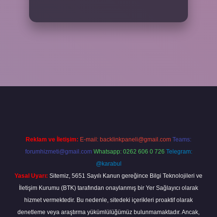
xper bahis
Reklam ve İletişim:
E-mail:
backlinkpaneli@gmail.com
Teams:
forumhizmeti@gmail.com
Whatsapp: 0262 606 0 726
Telegram:
@karabul
Yasal Uyarı:
Sitemiz, 5651 Sayılı Kanun gereğince Bilgi Teknolojileri ve
İletişim Kurumu (BTK) tarafından onaylanmış bir Yer Sağlayıcı olarak
hizmet vermektedir. Bu nedenle, sitedeki içerikleri proaktif olarak
denetleme veya araştırma yükümlülüğümüz bulunmamaktadır. Ancak,