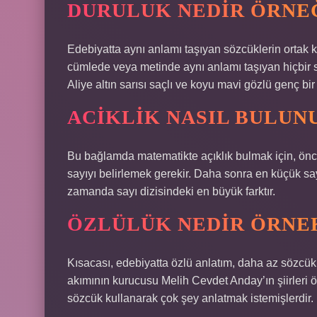
DURULUK NEDIR ÖRNE
Edebiyatta aynı anlamı taşıyan sözcüklerin ortak ku
cümlede veya metinde aynı anlamı taşıyan hiçbir 
Aliye altın sarısı saçlı ve koyu mavi gözlü genç bir 
ACIKLIK NASIL BULUN
Bu bağlamda matematikte açıklık bulmak için, önceli
sayıyı belirlemek gerekir. Daha sonra en küçük say
zamanda sayı dizisindeki en büyük farktır.
ÖZLÜLÜK NEDIR ÖRNE
Kısacası, edebiyatta özlü anlatım, daha az sözcük
akımının kurucusu Melih Cevdet Anday’ın şiirleri özl
sözcük kullanarak çok şey anlatmak istemişlerdir.