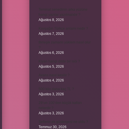
Teminat senedinin arka yüzüne
hangi yazılar yazılmalıdır ?
Ağustos 8, 2026
Kavşağın Türkçe anlamı nedir ?
Ağustos 7, 2026
Birleşik zamanlı yüklem nasıl olur
?
Ağustos 6, 2026
Kiyan hangi dilde bir isöi ?
Ağustos 5, 2026
Avans nasıl kesilir ?
Ağustos 4, 2026
500 kilo dana kaç TL ?
Ağustos 3, 2026
29’un 100’den küçük katları
nelerdir ?
Ağustos 3, 2026
Şeflerin ek göstergesi ne oldu ?
Temmuz 30, 2026