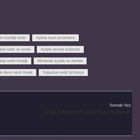
ım özelliği nedir
Açıklık nasıl yorumlanır
klık nedir ve örnek
Açıklık nerede kullanılır
luk nedir örneği
Mimaride açıklık ne demek
ık ilkesi nedir örnek
Yoğunluk nedir tyt türkçe
Sonraki Yazı
Cep Telefonu Pusula Nasıl Kullanılır