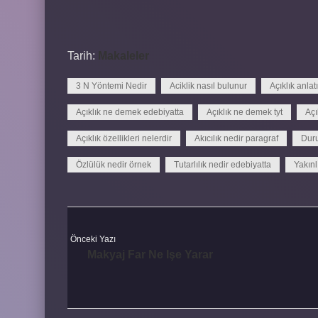
Tarih:
Makaleler
3 N Yöntemi Nedir
Aciklik nasıl bulunur
Açıklık anlat
Açıklık ne demek edebiyatta
Açıklık ne demek tyt
Açı
Açıklık özellikleri nelerdir
Akıcılık nedir paragraf
Duru
Özlülük nedir örnek
Tutarlılık nedir edebiyatta
Yakınl
Önceki Yazı
Makyaj Far Ne Işe Yarar