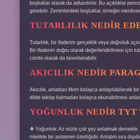
boşluklar olarak da adlandırılır. Bu açıklıklar penc
görebilir. Zeminlerdeki boşluklar, örneğin merdivenle
TUTARLILIK NEDIR ED
Tutarlılık, bir ifadenin gerçeklik veya doğruluk aç
Bir ifadenin doğru olarak değerlendirilmesi için tu
cümle olarak da tanımlanabilir.
AKICILIK NEDIR PARA
Akıcılık, anlatılan fikrin kolayca anlaşılabilecek b
dilde takılıp kalmadan kolayca okunabilmesi anlamına
YOĞUNLUK NEDIR TYT
❖ Yoğunluk: Az sözle çok şey anlatmak demektir. 
nitelikte bir anlatımın özelliğidir. Anlatım sıra dışıdı