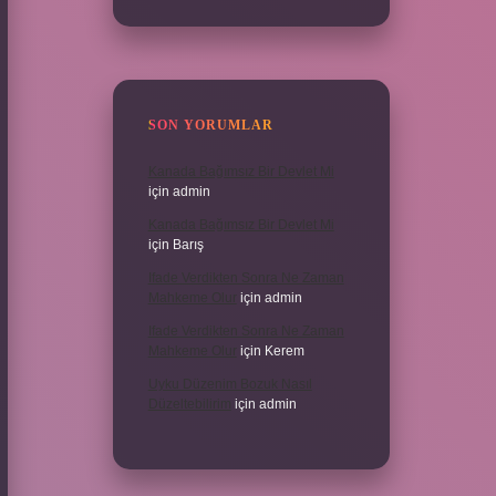
SON YORUMLAR
Kanada Bağımsız Bir Devlet Mi
için
admin
Kanada Bağımsız Bir Devlet Mi
için
Barış
Ifade Verdikten Sonra Ne Zaman
Mahkeme Olur
için
admin
Ifade Verdikten Sonra Ne Zaman
Mahkeme Olur
için
Kerem
Uyku Düzenim Bozuk Nasıl
Düzeltebilirim
için
admin