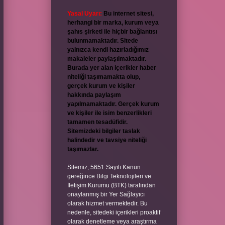
Yasal Uyarı:
Bu internet sitesi,
herhangi bir marka, kurum veya
şahıs şirketi ile hiçbir bağlantısı
bulunmamaktadır. Sitede
yalnızca kendi hazırladığımız
makaleler paylaşılmaktadır.
Burada yer alan içerikler haber
niteliği taşımamakta olup,
gerçek kurum ve kişiler
hakkında paylaşım
yapılmamaktadır. Gerçek kurum
ve kişiler ile isim benzerlikleri
tamamen tesadüfidir.
Sitemizdeki bilgiler taslak
halindedir ve tavsiye niteliği
taşımazlar.
Sitemiz, 5651 Sayılı Kanun
gereğince Bilgi Teknolojileri ve
İletişim Kurumu (BTK) tarafından
onaylanmış bir Yer Sağlayıcı
olarak hizmet vermektedir. Bu
nedenle, sitedeki içerikleri proaktif
olarak denetleme veya araştırma