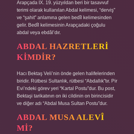
Arapçada IX. 19. yüzyıldan beri bir tasavvuf
terimi olarak kullanılan Abdal kelimesi, “derviş”
ve “şahit” anlamına gelen bedîl kelimesinden
gelir. Bedîl kelimesinin Arapçadaki çoğulu
abdal veya ebdâl’dır.
ABDAL HAZRETLERI
KIMDIR?
Hacı Bektaş Veli’nin önde gelen halifelerinden
biridir. Rütbesi Sultanlık, rütbesi “Abdallık”tır. Pir
Evi’ndeki görev yeri “Kartal Postu”dur. Bu post,
Bektaşi tarikatının on iki cildinin on birincisidir
ve diğer adı “Abdal Musa Sultan Postu”dur.
ABDAL MUSA ALEVÎ
MI?