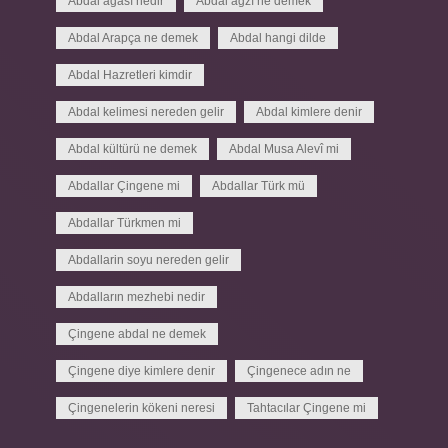
Abdal ağası nedir
Abdal ağzı ne demek
Abdal Arapça ne demek
Abdal hangi dilde
Abdal Hazretleri kimdir
Abdal kelimesi nereden gelir
Abdal kimlere denir
Abdal kültürü ne demek
Abdal Musa Alevî mi
Abdallar Çingene mi
Abdallar Türk mü
Abdallar Türkmen mi
Abdallarin soyu nereden gelir
Abdalların mezhebi nedir
Çingene abdal ne demek
Çingene diye kimlere denir
Çingenece adın ne
Çingenelerin kökeni neresi
Tahtacılar Çingene mi