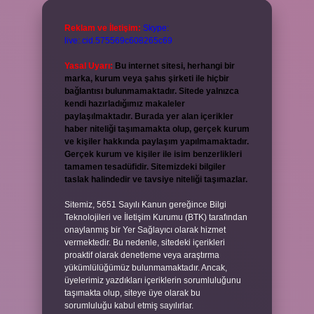
Reklam ve İletişim:
Skype:
live:.cid.575569c608265c69
Yasal Uyarı:
Bu internet sitesi, herhangi bir
marka, kurum veya şahıs şirketi ile hiçbir
bağlantısı bulunmamaktadır. Sitede yalnızca
kendi hazırladığımız makaleler
paylaşılmaktadır. Burada yer alan içerikler
haber niteliği taşımamakta olup, gerçek kurum
ve kişiler hakkında paylaşım yapılmamaktadır.
Gerçek kurum ve kişiler ile isim benzerlikleri
tamamen tesadüfidir. Sitemizdeki bilgiler
taslak halindedir ve tavsiye niteliği taşımazlar.
Sitemiz, 5651 Sayılı Kanun gereğince Bilgi
Teknolojileri ve İletişim Kurumu (BTK) tarafından
onaylanmış bir Yer Sağlayıcı olarak hizmet
vermektedir. Bu nedenle, sitedeki içerikleri
proaktif olarak denetleme veya araştırma
yükümlülüğümüz bulunmamaktadır. Ancak,
üyelerimiz yazdıkları içeriklerin sorumluluğunu
taşımakta olup, siteye üye olarak bu
sorumluluğu kabul etmiş sayılırlar.