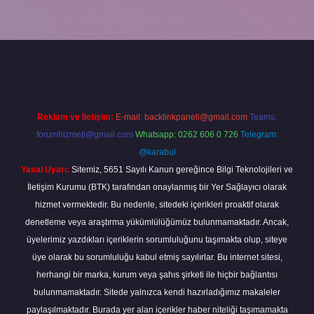
iriş
betexper bahis
Reklam ve İletişim:
E-mail:
backlinkpaneli@gmail.com
Teams:
forumhizmeti@gmail.com
Whatsapp: 0262 606 0 726
Telegram:
@karabul
Yasal Uyarı:
Sitemiz, 5651 Sayılı Kanun gereğince Bilgi Teknolojileri ve
İletişim Kurumu (BTK) tarafından onaylanmış bir Yer Sağlayıcı olarak
hizmet vermektedir. Bu nedenle, sitedeki içerikleri proaktif olarak
denetleme veya araştırma yükümlülüğümüz bulunmamaktadır. Ancak,
üyelerimiz yazdıkları içeriklerin sorumluluğunu taşımakta olup, siteye
üye olarak bu sorumluluğu kabul etmiş sayılırlar. Bu internet sitesi,
herhangi bir marka, kurum veya şahıs şirketi ile hiçbir bağlantısı
bulunmamaktadır. Sitede yalnızca kendi hazırladığımız makaleler
paylaşılmaktadır. Burada yer alan içerikler haber niteliği taşımamakta