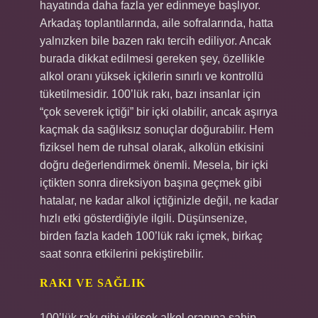
hayatında daha fazla yer edinmeye başlıyor.
Arkadaş toplantılarında, aile sofralarında, hatta
yalnızken bile bazen rakı tercih ediliyor. Ancak
burada dikkat edilmesi gereken şey, özellikle
alkol oranı yüksek içkilerin sınırlı ve kontrollü
tüketilmesidir. 100’lük rakı, bazı insanlar için
“çok severek içtiği” bir içki olabilir, ancak aşırıya
kaçmak da sağlıksız sonuçlar doğurabilir. Hem
fiziksel hem de ruhsal olarak, alkolün etkisini
doğru değerlendirmek önemli. Mesela, bir içki
içtikten sonra direksiyon başına geçmek gibi
hatalar, ne kadar alkol içtiğinizle değil, ne kadar
hızlı etki gösterdiğiyle ilgili. Düşünsenize,
birden fazla kadeh 100’lük rakı içmek, birkaç
saat sonra etkilerini pekiştirebilir.
RAKI VE SAĞLIK
100’lük rakı gibi yüksek alkol oranına sahip