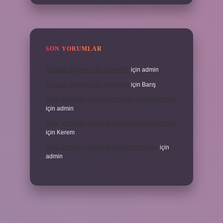
SON YORUMLAR
Kanada Bağımsız Bir Devlet Mi
için
admin
Kanada Bağımsız Bir Devlet Mi
için
Barış
Ifade Verdikten Sonra Ne Zaman Mahkeme Olur
için
admin
Ifade Verdikten Sonra Ne Zaman Mahkeme Olur
için
Kerem
Uyku Düzenim Bozuk Nasıl Düzeltebilirim
için
admin