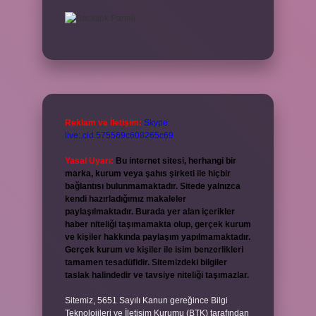
Reklam ve İletişim:
Skype:
live:.cid.575569c608265c69
Yasal Uyarı:
Bu internet sitesi, herhangi bir
marka, kurum veya şahıs şirketi ile hiçbir
bağlantısı bulunmamaktadır. Sitede yalnızca
kendi hazırladığımız makaleler
paylaşılmaktadır. Burada yer alan içerikler
haber niteliği taşımamakta olup, gerçek kurum
ve kişiler hakkında paylaşım yapılmamaktadır.
Gerçek kurum ve kişiler ile isim benzerlikleri
tamamen tesadüfidir. Sitemizdeki bilgiler
taslak halindedir ve tavsiye niteliği taşımazlar.
Sitemiz, 5651 Sayılı Kanun gereğince Bilgi
Teknolojileri ve İletişim Kurumu (BTK) tarafından