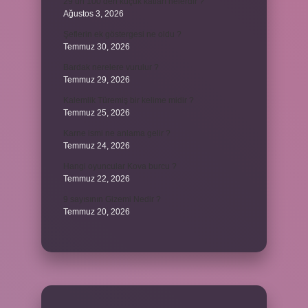
29’un 100’den küçük katları nelerdir ?
Ağustos 3, 2026
Şeflerin ek göstergesi ne oldu ?
Temmuz 30, 2026
Bardak nerelere vurulur ?
Temmuz 29, 2026
Kalemlik Türemiş bir kelime midir ?
Temmuz 25, 2026
Karne ismi ne anlama gelir ?
Temmuz 24, 2026
Hangi oyuncular Kova burcu ?
Temmuz 22, 2026
9 sayısının Gizemi Nedir ?
Temmuz 20, 2026