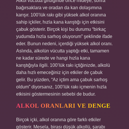
Alkol vücuda girdiğinde önce mideye, sonra
bağırsaklara ve oradan da kan dolaşımına
karışır. 100’lük rakı gibi yüksek alkol oranına
sahip içkiler, hızla kana karıştığı için etkisini
çabuk gösterir. Birçok kişi bu durumu “birkaç
yudumda hızla sarhoş oluyorum” şeklinde ifade
eder. Bunun nedeni, içerdiği yüksek alkol oranı.
Aslında, alkolün vücutta yaptığı etki, tamamen
ne kadar sürede ve hangi hızla kana
karıştığıyla ilgili. 100’lük rakı içtiğinizde, alkolü
daha hızlı emeceğiniz için etkiler de çabuk
gelir. Bu yüzden, “Az içtim ama çabuk sarhoş
oldum” diyorsanız, 100’lük rakı içmenin hızla
etkisini göstermesinin sebebi de budur.
ALKOL ORANLARI VE DENGE
Birçok içki, alkol oranına göre farklı etkiler
gösterir. Mesela, birası düşük alkollü, şarabı