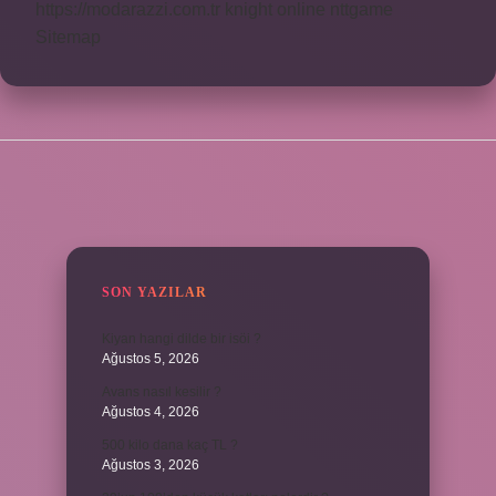
https://modarazzi.com.tr
knight online
nttgame
Sitemap
SIDEBAR
SON YAZILAR
Kiyan hangi dilde bir isöi ?
Ağustos 5, 2026
Avans nasıl kesilir ?
Ağustos 4, 2026
500 kilo dana kaç TL ?
Ağustos 3, 2026