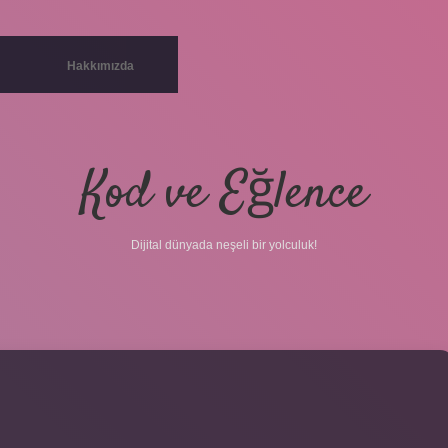
Hakkımızda
Kod ve Eğlence
Dijital dünyada neşeli bir yolculuk!