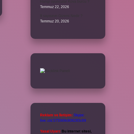
Hangi oyuncular Kova burcu ?
Temmuz 22, 2026
9 sayısının Gizemi Nedir ?
Temmuz 20, 2026
Reklam ve İletişim:
Skype:
live:.cid.575569c608265c69
Yasal Uyarı:
Bu internet sitesi,