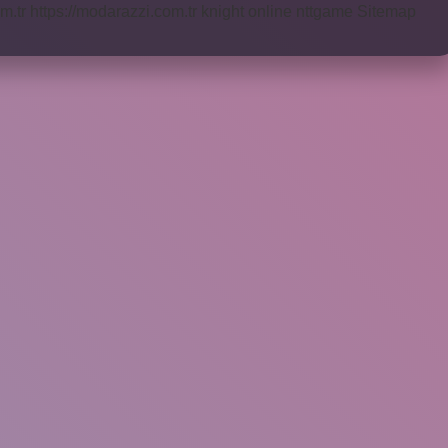
m.tr
https://modarazzi.com.tr
knight online
nttgame
Sitemap