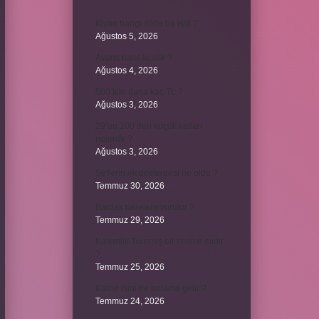
Kiyan hangi dilde bir isöi ?
Ağustos 5, 2026
Avans nasıl kesilir ?
Ağustos 4, 2026
500 kilo dana kaç TL ?
Ağustos 3, 2026
29’un 100’den küçük katları
nelerdir ?
Ağustos 3, 2026
Şeflerin ek göstergesi ne oldu ?
Temmuz 30, 2026
Bardak nerelere vurulur ?
Temmuz 29, 2026
Kalemlik Türemiş bir kelime midir
?
Temmuz 25, 2026
Karne ismi ne anlama gelir ?
Temmuz 24, 2026