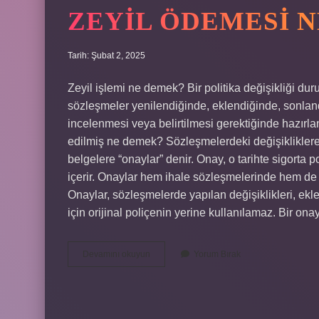
ZEYIL ÖDEMESI N
Tarih: Şubat 2, 2025
Zeyil işlemi ne demek? Bir politika değişikliği d
sözleşmeler yenilendiğinde, eklendiğinde, sonlandır
incelenmesi veya belirtilmesi gerektiğinde hazırla
edilmiş ne demek? Sözleşmelerdeki değişikliklere “
belgelere “onaylar” denir. Onay, o tarihte sigorta 
içerir. Onaylar hem ihale sözleşmelerinde hem de s
Onaylar, sözleşmelerde yapılan değişiklikleri, eklem
için orijinal poliçenin yerine kullanılamaz. Bir o
Zeyil
Devamını okuyun
Yorum Bırak
Ödemesi
Nedir