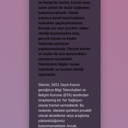
herhangi bir marka, kurum veya
şahıs şirketi ile hiçbir bağlantısı
bulunmamaktadır. Sitede
yalnızca kendi hazırladığımız
makaleler paylaşılmaktadır.
Burada yer alan içerikler haber
niteliği taşımamakta olup,
gerçek kurum ve kişiler
hakkında paylaşım
yapılmamaktadır. Gerçek kurum
ve kişiler ile isim benzerlikleri
tamamen tesadüfidir.
Sitemizdeki bilgiler taslak
halindedir ve tavsiye niteliği
taşımazlar.
Sitemiz, 5651 Sayılı Kanun
gereğince Bilgi Teknolojileri ve
İletişim Kurumu (BTK) tarafından
onaylanmış bir Yer Sağlayıcı
olarak hizmet vermektedir. Bu
nedenle, sitedeki içerikleri proaktif
olarak denetleme veya araştırma
yükümlülüğümüz
bulunmamaktadır. Ancak,