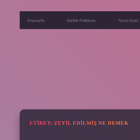
Anasayfa
Gizlilik Politikası
Yasal Uyarı
ETIKET:
ZEYIL EDILMIŞ NE DEMEK