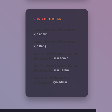
SON YORUMLAR
Kanada Bağımsız Bir Devlet Mi
için
admin
Kanada Bağımsız Bir Devlet Mi
için
Barış
Ifade Verdikten Sonra Ne Zaman
Mahkeme Olur
için
admin
Ifade Verdikten Sonra Ne Zaman
Mahkeme Olur
için
Kerem
Uyku Düzenim Bozuk Nasıl
Düzeltebilirim
için
admin