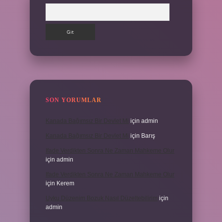
Arama
SON YORUMLAR
Kanada Bağımsız Bir Devlet Mi
için
admin
Kanada Bağımsız Bir Devlet Mi
için
Barış
Ifade Verdikten Sonra Ne Zaman Mahkeme Olur
için
admin
Ifade Verdikten Sonra Ne Zaman Mahkeme Olur
için
Kerem
Uyku Düzenim Bozuk Nasıl Düzeltebilirim
için
admin