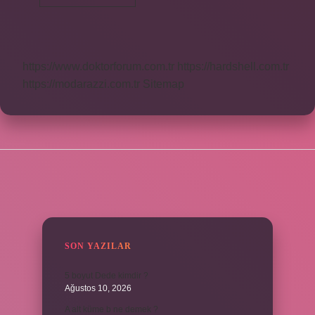
Insana
Ne
Denir
https://www.doktorforum.com.tr
https://hardshell.com.tr
https://modarazzi.com.tr
Sitemap
SIDEBAR
SON YAZILAR
5 boyut Dede kimdir ?
Ağustos 10, 2026
A alt küme b ne demek ?