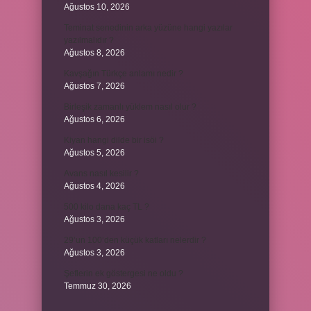
Ağustos 10, 2026
Teminat senedinin arka yüzüne hangi yazılar
yazılmalıdır ?
Ağustos 8, 2026
Kavşağın Türkçe anlamı nedir ?
Ağustos 7, 2026
Birleşik zamanlı yüklem nasıl olur ?
Ağustos 6, 2026
Kiyan hangi dilde bir isöi ?
Ağustos 5, 2026
Avans nasıl kesilir ?
Ağustos 4, 2026
500 kilo dana kaç TL ?
Ağustos 3, 2026
29’un 100’den küçük katları nelerdir ?
Ağustos 3, 2026
Şeflerin ek göstergesi ne oldu ?
Temmuz 30, 2026