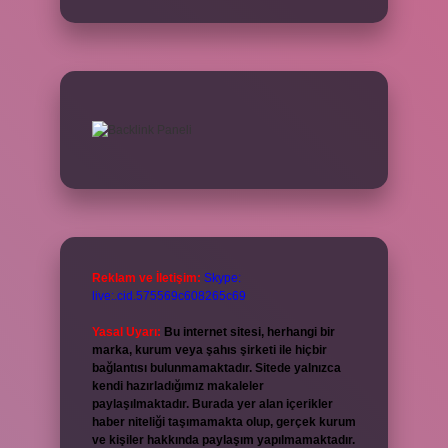
Reklam ve İletişim:
Skype:
live:.cid.575569c608265c69
Yasal Uyarı:
Bu internet sitesi, herhangi bir
marka, kurum veya şahıs şirketi ile hiçbir
bağlantısı bulunmamaktadır. Sitede yalnızca
kendi hazırladığımız makaleler
paylaşılmaktadır. Burada yer alan içerikler
haber niteliği taşımamakta olup, gerçek kurum
ve kişiler hakkında paylaşım yapılmamaktadır.