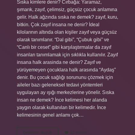
Sıska kimlere denir? Cırbağa: Yaramaz,
şımarık, zayıf, çelimsiz, güçsüz çocuk anlamına
gelir. Halk ağzında sıska ne demek? zayıf, kuru,
bitkin. Çok zayıf insana ne denir? İdeal
kilolarının altında olan kişiler zayıf veya güçsüz
olarak tanımlanır. “Dal gibi”, “Çubuk gibi” ve
“Canlı bir ceset” gibi karşılaştırmalar da zayıf
insanları tanımlamak için sıklıkla kullanılır. Zayıf
insana halk arasinda ne denir? Zayıf ve
yürüyemeyen çocuklara halk arasında “Aydaş”
denir. Bu çocuk sağlığı sorununu çözmek için
aileler bazı geleneksel tedavi yöntemleri
uygulayan ay ışığı merkezlerine yönelir. Sıska
insan ne demek? İnce kelimesi her alanda
yaygın olarak kullanılan bir kelimedir. İnce
kelimesinin genel anlamı çok…
Sıska
Devamını okuyun
12 Yorum