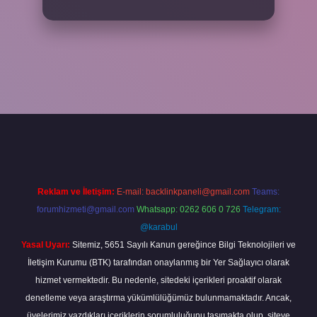
cel giriş
betexper bahis
Reklam ve İletişim:
E-mail:
backlinkpaneli@gmail.com
Teams:
forumhizmeti@gmail.com
Whatsapp: 0262 606 0 726
Telegram:
@karabul
Yasal Uyarı:
Sitemiz, 5651 Sayılı Kanun gereğince Bilgi Teknolojileri ve
İletişim Kurumu (BTK) tarafından onaylanmış bir Yer Sağlayıcı olarak
hizmet vermektedir. Bu nedenle, sitedeki içerikleri proaktif olarak
denetleme veya araştırma yükümlülüğümüz bulunmamaktadır. Ancak,
üyelerimiz yazdıkları içeriklerin sorumluluğunu taşımakta olup, siteye