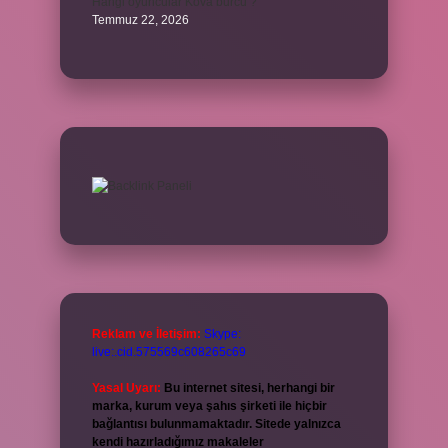
Hangi oyuncular Kova burcu ?
Temmuz 22, 2026
Reklam ve İletişim:
Skype:
live:.cid.575569c608265c69
Yasal Uyarı:
Bu internet sitesi, herhangi bir
marka, kurum veya şahıs şirketi ile hiçbir
bağlantısı bulunmamaktadır. Sitede yalnızca
kendi hazırladığımız makaleler