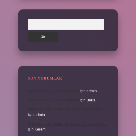
Arama
SON YORUMLAR
Kanada Bağımsız Bir Devlet Mi
için
admin
Kanada Bağımsız Bir Devlet Mi
için
Barış
Ifade Verdikten Sonra Ne Zaman Mahkeme Olur
için
admin
Ifade Verdikten Sonra Ne Zaman Mahkeme Olur
için
Kerem