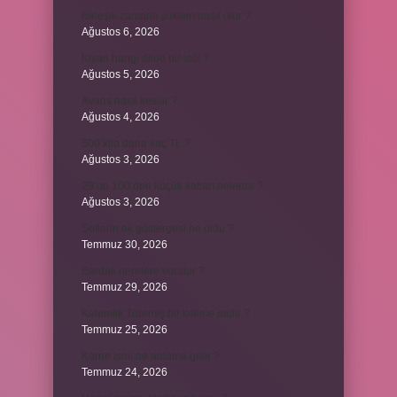
Birleşik zamanlı yüklem nasıl olur ?
Ağustos 6, 2026
Kiyan hangi dilde bir isöi ?
Ağustos 5, 2026
Avans nasıl kesilir ?
Ağustos 4, 2026
500 kilo dana kaç TL ?
Ağustos 3, 2026
29’un 100’den küçük katları nelerdir ?
Ağustos 3, 2026
Şeflerin ek göstergesi ne oldu ?
Temmuz 30, 2026
Bardak nerelere vurulur ?
Temmuz 29, 2026
Kalemlik Türemiş bir kelime midir ?
Temmuz 25, 2026
Karne ismi ne anlama gelir ?
Temmuz 24, 2026