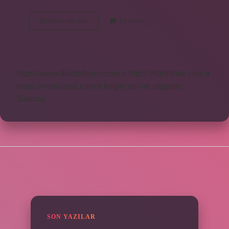
Zarf
Devamını okuyun
14 Yorum
Fiilimsiyi
Niteler
Mi
https://www.doktorforum.com.tr
https://hardshell.com.tr
https://modarazzi.com.tr
knight online
nttgame
Sitemap
SIDEBAR
SON YAZILAR