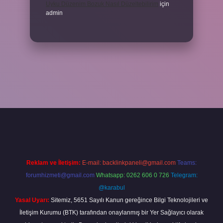
Uyku Düzenim Bozuk Nasıl Düzeltebilirim
için
admin
cel giriş
betexper bahis
Reklam ve İletişim:
E-mail:
backlinkpaneli@gmail.com
Teams:
forumhizmeti@gmail.com
Whatsapp: 0262 606 0 726
Telegram:
@karabul
Yasal Uyarı:
Sitemiz, 5651 Sayılı Kanun gereğince Bilgi Teknolojileri ve
İletişim Kurumu (BTK) tarafından onaylanmış bir Yer Sağlayıcı olarak