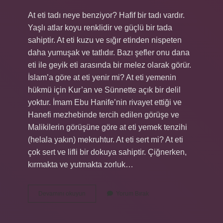
At eti tadı neye benziyor? Hafif bir tadı vardır.
Yaşlı atlar koyu renklidir ve güçlü bir tada
sahiptir. At eti kuzu ve sığır etinden nispeten
daha yumuşak ve tatlıdır. Bazı şefler onu dana
eti ile geyik eti arasında bir melez olarak görür.
İslam’a göre at eti yenir mi? At eti yemenin
hükmü için Kur’an ve Sünnette açık bir delil
yoktur. İmam Ebu Hanife’nin rivayet ettiği ve
Hanefi mezhebinde tercih edilen görüşe ve
Malikilerin görüşüne göre at eti yemek tenzihi
(helala yakın) mekruhtur. At eti sert mi? At eti
çok sert ve lifli bir dokuya sahiptir. Çiğnerken,
kırmakta ve yutmakta zorluk…
At
Devamını okuyun
Yorum Bırak
Eti
Nasıl
Yenir