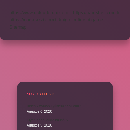
https://www.doktorforum.com.tr
https://hardshell.com.tr
https://modarazzi.com.tr
knight online
nttgame
Sitemap
SIDEBAR
SON YAZILAR
Birleşik zamanlı yüklem nasıl olur ?
Ağustos 6, 2026
Kiyan hangi dilde bir isöi ?
Ağustos 5, 2026