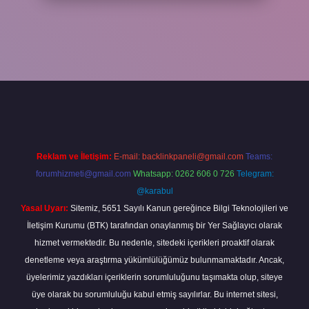
cel giriş
betexper bahis
Reklam ve İletişim:
E-mail:
backlinkpaneli@gmail.com
Teams:
forumhizmeti@gmail.com
Whatsapp: 0262 606 0 726
Telegram:
@karabul
Yasal Uyarı:
Sitemiz, 5651 Sayılı Kanun gereğince Bilgi Teknolojileri ve
İletişim Kurumu (BTK) tarafından onaylanmış bir Yer Sağlayıcı olarak
hizmet vermektedir. Bu nedenle, sitedeki içerikleri proaktif olarak
denetleme veya araştırma yükümlülüğümüz bulunmamaktadır. Ancak,
üyelerimiz yazdıkları içeriklerin sorumluluğunu taşımakta olup, siteye
üye olarak bu sorumluluğu kabul etmiş sayılırlar. Bu internet sitesi,