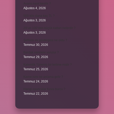
Avans nasıl kesilir ?
Ağustos 4, 2026
500 kilo dana kaç TL ?
Ağustos 3, 2026
29’un 100’den küçük katları nelerdir ?
Ağustos 3, 2026
Şeflerin ek göstergesi ne oldu ?
Temmuz 30, 2026
Bardak nerelere vurulur ?
Temmuz 29, 2026
Kalemlik Türemiş bir kelime midir ?
Temmuz 25, 2026
Karne ismi ne anlama gelir ?
Temmuz 24, 2026
Hangi oyuncular Kova burcu ?
Temmuz 22, 2026