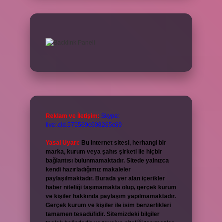
Reklam ve İletişim:
Skype:
live:.cid.575569c608265c69
Yasal Uyarı:
Bu internet sitesi, herhangi bir
marka, kurum veya şahıs şirketi ile hiçbir
bağlantısı bulunmamaktadır. Sitede yalnızca
kendi hazırladığımız makaleler
paylaşılmaktadır. Burada yer alan içerikler
haber niteliği taşımamakta olup, gerçek kurum
ve kişiler hakkında paylaşım yapılmamaktadır.
Gerçek kurum ve kişiler ile isim benzerlikleri
tamamen tesadüfidir. Sitemizdeki bilgiler