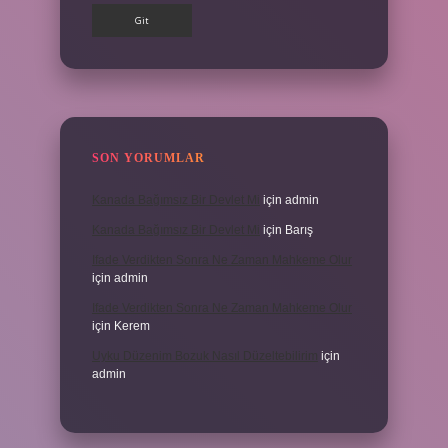
SON YORUMLAR
Kanada Bağımsız Bir Devlet Mi
için
admin
Kanada Bağımsız Bir Devlet Mi
için
Barış
Ifade Verdikten Sonra Ne Zaman Mahkeme Olur
için
admin
Ifade Verdikten Sonra Ne Zaman Mahkeme Olur
için
Kerem
Uyku Düzenim Bozuk Nasıl Düzeltebilirim
için
admin