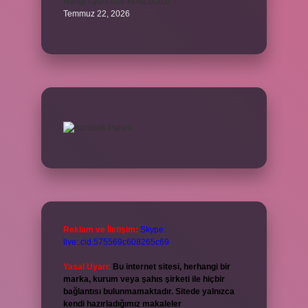
Hangi oyuncular Kova burcu ?
Temmuz 22, 2026
Reklam ve İletişim:
Skype:
live:.cid.575569c608265c69
Yasal Uyarı:
Bu internet sitesi, herhangi bir
marka, kurum veya şahıs şirketi ile hiçbir
bağlantısı bulunmamaktadır. Sitede yalnızca
kendi hazırladığımız makaleler