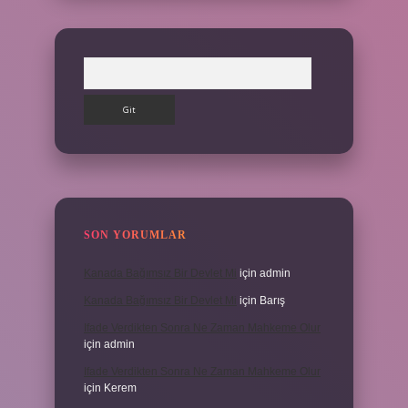
Arama
SON YORUMLAR
Kanada Bağımsız Bir Devlet Mi
için
admin
Kanada Bağımsız Bir Devlet Mi
için
Barış
Ifade Verdikten Sonra Ne Zaman Mahkeme Olur
için
admin
Ifade Verdikten Sonra Ne Zaman Mahkeme Olur
için
Kerem