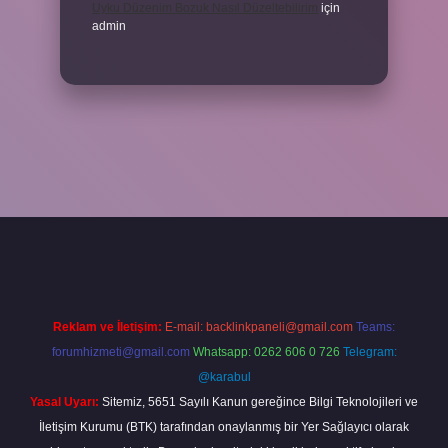
Uyku Düzenim Bozuk Nasıl Düzeltebilirim
için
admin
cel giriş
betexper bahis
Reklam ve İletişim:
E-mail:
backlinkpaneli@gmail.com
Teams:
forumhizmeti@gmail.com
Whatsapp: 0262 606 0 726
Telegram:
@karabul
Yasal Uyarı:
Sitemiz, 5651 Sayılı Kanun gereğince Bilgi Teknolojileri ve
İletişim Kurumu (BTK) tarafından onaylanmış bir Yer Sağlayıcı olarak