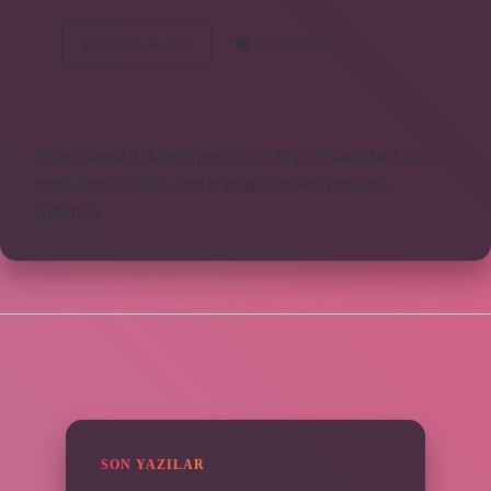
Yargı
Devamını okuyun
Yorum Bırak
Bu
Akşam
Var
Mı
https://www.doktorforum.com.tr
https://hardshell.com.tr
https://modarazzi.com.tr
knight online
nttgame
Sitemap
SIDEBAR
SON YAZILAR