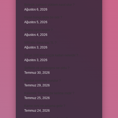
Birleşik zamanlı yüklem nasıl olur ?
Ağustos 6, 2026
Kiyan hangi dilde bir isöi ?
Ağustos 5, 2026
Avans nasıl kesilir ?
Ağustos 4, 2026
500 kilo dana kaç TL ?
Ağustos 3, 2026
29’un 100’den küçük katları nelerdir ?
Ağustos 3, 2026
Şeflerin ek göstergesi ne oldu ?
Temmuz 30, 2026
Bardak nerelere vurulur ?
Temmuz 29, 2026
Kalemlik Türemiş bir kelime midir ?
Temmuz 25, 2026
Karne ismi ne anlama gelir ?
Temmuz 24, 2026