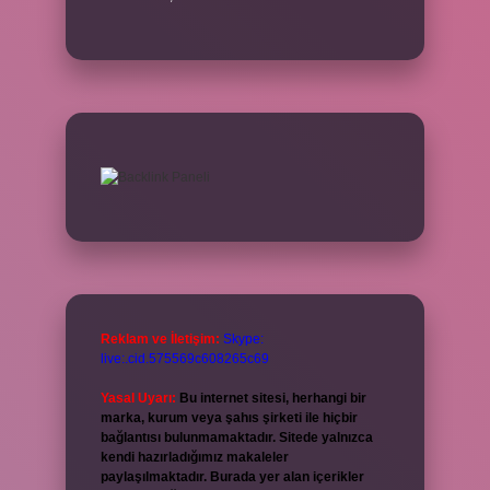
Reklam ve İletişim:
Skype:
live:.cid.575569c608265c69
Yasal Uyarı:
Bu internet sitesi, herhangi bir
marka, kurum veya şahıs şirketi ile hiçbir
bağlantısı bulunmamaktadır. Sitede yalnızca
kendi hazırladığımız makaleler
paylaşılmaktadır. Burada yer alan içerikler