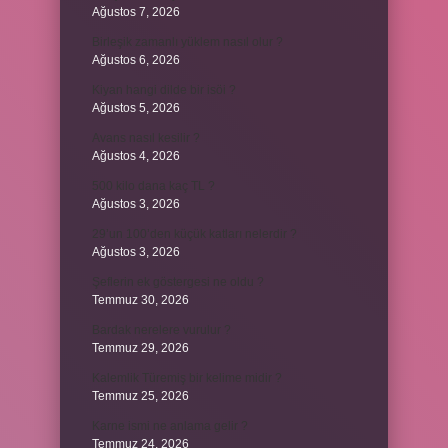
Ağustos 7, 2026
Birleşik zamanlı yüklem nasıl olur ?
Ağustos 6, 2026
Kiyan hangi dilde bir isöi ?
Ağustos 5, 2026
Avans nasıl kesilir ?
Ağustos 4, 2026
500 kilo dana kaç TL ?
Ağustos 3, 2026
29’un 100’den küçük katları nelerdir ?
Ağustos 3, 2026
Şeflerin ek göstergesi ne oldu ?
Temmuz 30, 2026
Bardak nerelere vurulur ?
Temmuz 29, 2026
Kalemlik Türemiş bir kelime midir ?
Temmuz 25, 2026
Karne ismi ne anlama gelir ?
Temmuz 24, 2026