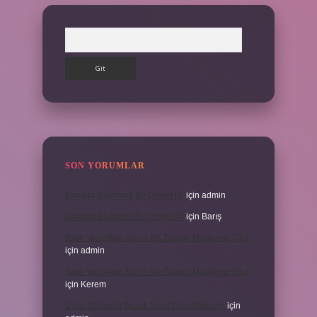
Arama
SON YORUMLAR
Kanada Bağımsız Bir Devlet Mi
için
admin
Kanada Bağımsız Bir Devlet Mi
için
Barış
Ifade Verdikten Sonra Ne Zaman Mahkeme Olur
için
admin
Ifade Verdikten Sonra Ne Zaman Mahkeme Olur
için
Kerem
Uyku Düzenim Bozuk Nasıl Düzeltebilirim
için