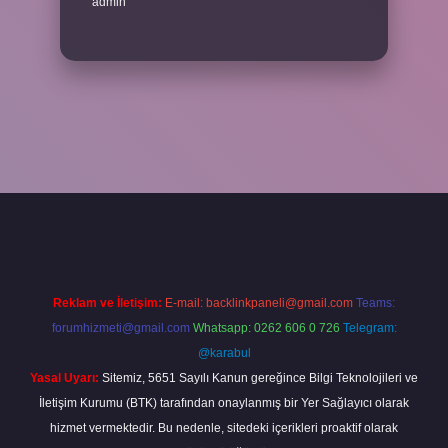
admin
el giriş
betexper bahis
Reklam ve İletişim:
E-mail:
backlinkpaneli@gmail.com
Teams:
forumhizmeti@gmail.com
Whatsapp: 0262 606 0 726
Telegram:
@karabul
Yasal Uyarı:
Sitemiz, 5651 Sayılı Kanun gereğince Bilgi Teknolojileri ve
İletişim Kurumu (BTK) tarafından onaylanmış bir Yer Sağlayıcı olarak
hizmet vermektedir. Bu nedenle, sitedeki içerikleri proaktif olarak