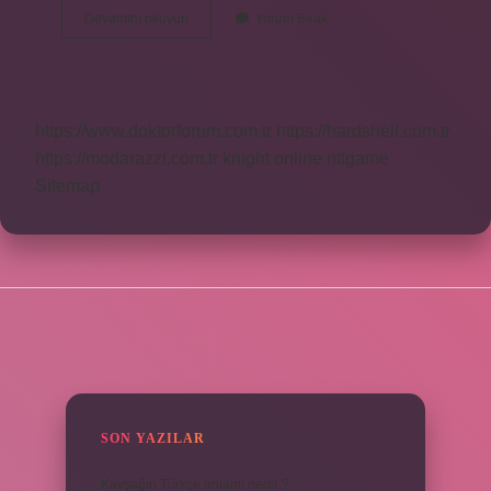
Yargı
Devamını okuyun
Yorum Bırak
Bu
Akşam
Var
Mı
https://www.doktorforum.com.tr
https://hardshell.com.tr
https://modarazzi.com.tr
knight online
nttgame
Sitemap
SIDEBAR
SON YAZILAR
Kavşağın Türkçe anlamı nedir ?