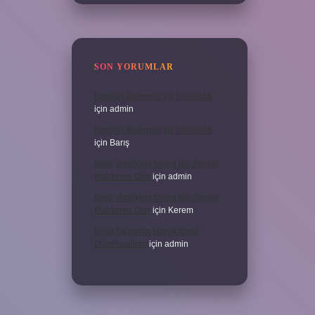
SON YORUMLAR
Kanada Bağımsız Bir Devlet Mi
için
admin
Kanada Bağımsız Bir Devlet Mi
için
Barış
Ifade Verdikten Sonra Ne Zaman
Mahkeme Olur
için
admin
Ifade Verdikten Sonra Ne Zaman
Mahkeme Olur
için
Kerem
Uyku Düzenim Bozuk Nasıl
Düzeltebilirim
için
admin