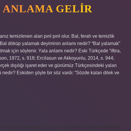
E ANLAMA GELIR
 temizlenen alan pırıl pırıl olur. Bal, ferah ve temizlik
ır. Bal döküp yalamak deyiminin anlamı nedir? “Bal yalamak”
mak için söylenir. Yala anlamı nedir? Eski Türkçede “iftira,
son, 1972, s. 918; Ercilasun ve Akkoyunlu, 2014, s. 944;
erçek dışılığı işaret eder ve günümüz Türkçesindeki yalan
 nedir? Eskiden şöyle bir söz vardı: “Sözde kalan dilek ve
m.tr
https://modarazzi.com.tr
knight online
nttgame
Sitemap