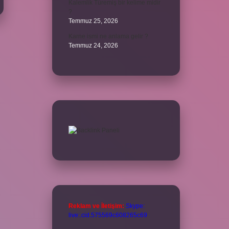
Kalemlik Türemiş bir kelime midir
?
Temmuz 25, 2026
Karne ismi ne anlama gelir ?
Temmuz 24, 2026
Reklam ve İletişim:
Skype:
live:.cid.575569c608265c69