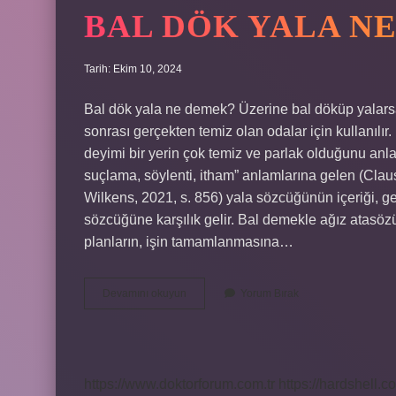
BAL DÖK YALA N
Tarih: Ekim 10, 2024
Bal dök yala ne demek? Üzerine bal döküp yalarsanız
sonrası gerçekten temiz olan odalar için kullanıl
deyimi bir yerin çok temiz ve parlak olduğunu anlat
suçlama, söylenti, itham” anlamlarına gelen (Clau
Wilkens, 2021, s. 856) yala sözcüğünün içeriği, g
sözcüğüne karşılık gelir. Bal demekle ağız atasözü
planların, işin tamamlanmasına…
Bal
Devamını okuyun
Yorum Bırak
Dök
Yala
Ne
Anlama
Gelir
https://www.doktorforum.com.tr
https://hardshell.co