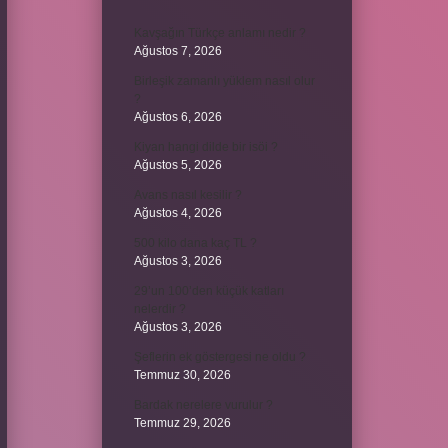
Kavşağın Türkçe anlamı nedir ?
Ağustos 7, 2026
Birleşik zamanlı yüklem nasıl olur
?
Ağustos 6, 2026
Kiyan hangi dilde bir isöi ?
Ağustos 5, 2026
Avans nasıl kesilir ?
Ağustos 4, 2026
500 kilo dana kaç TL ?
Ağustos 3, 2026
29’un 100’den küçük katları
nelerdir ?
Ağustos 3, 2026
Şeflerin ek göstergesi ne oldu ?
Temmuz 30, 2026
Bardak nerelere vurulur ?
Temmuz 29, 2026