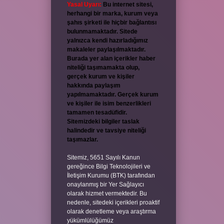
Yasal Uyarı:
Bu internet sitesi,
herhangi bir marka, kurum veya
şahıs şirketi ile hiçbir bağlantısı
bulunmamaktadır. Sitede
yalnızca kendi hazırladığımız
makaleler paylaşılmaktadır.
Burada yer alan içerikler haber
niteliği taşımamakta olup,
gerçek kurum ve kişiler
hakkında paylaşım
yapılmamaktadır. Gerçek kurum
ve kişiler ile isim benzerlikleri
tamamen tesadüfidir.
Sitemizdeki bilgiler taslak
halindedir ve tavsiye niteliği
taşımazlar.
Sitemiz, 5651 Sayılı Kanun
gereğince Bilgi Teknolojileri ve
İletişim Kurumu (BTK) tarafından
onaylanmış bir Yer Sağlayıcı
olarak hizmet vermektedir. Bu
nedenle, sitedeki içerikleri proaktif
olarak denetleme veya araştırma
yükümlülüğümüz