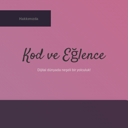
Hakkımızda
Kod ve Eğlence
Dijital dünyada neşeli bir yolculuk!