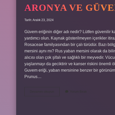
ARONYA VE GÜVE
Tarih: Aralık 23, 2024
Güvem eriğinin diğer adı nedir? Lütfen güvenilir k
yardımcı olun. Kaynak gösterilmeyen içerikler itiraz 
Rosaceae familyasından bir çalı türüdür. Bazı bö
mersini aynı mı? Rus yaban mersini olarak da bil
alıcısı olan çok şifalı ve sağlıklı bir meyvedir. V
yaşlanmayı da geciktirir ve kanser riskini önemli 
Guvem eriği, yaban mersinine benzer bir görünüme 
Prunus…
Aronya
Devamını okuyun
Yorum Bırak
Ve
Güvem
Aynı
Mı