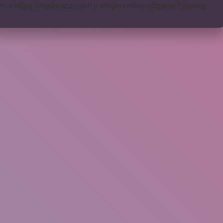
m.tr
https://modarazzi.com.tr
knight online
nttgame
Sitemap