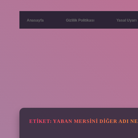
Anasayfa
Gizlilik Politikası
Yasal Uyarı
ETIKET:
YABAN MERSINI DIĞER ADI N