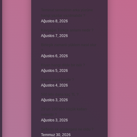
Teminat senedinin arka yüzüne
hangi yazılar yazılmalıdır ?
Ağustos 8, 2026
Kavşağın Türkçe anlamı nedir ?
Ağustos 7, 2026
Birleşik zamanlı yüklem nasıl olur
?
Ağustos 6, 2026
Kiyan hangi dilde bir isöi ?
Ağustos 5, 2026
Avans nasıl kesilir ?
Ağustos 4, 2026
500 kilo dana kaç TL ?
Ağustos 3, 2026
29’un 100’den küçük katları
nelerdir ?
Ağustos 3, 2026
Şeflerin ek göstergesi ne oldu ?
Temmuz 30, 2026