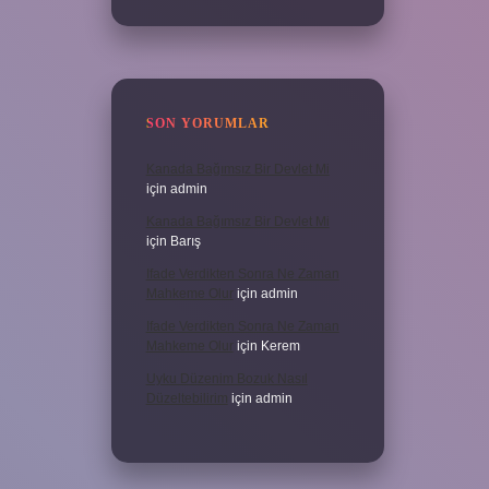
SON YORUMLAR
Kanada Bağımsız Bir Devlet Mi
için
admin
Kanada Bağımsız Bir Devlet Mi
için
Barış
Ifade Verdikten Sonra Ne Zaman
Mahkeme Olur
için
admin
Ifade Verdikten Sonra Ne Zaman
Mahkeme Olur
için
Kerem
Uyku Düzenim Bozuk Nasıl
Düzeltebilirim
için
admin