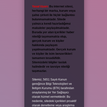
Yasal Uyarı:
Bu internet sitesi,
herhangi bir marka, kurum veya
şahıs şirketi ile hiçbir bağlantısı
bulunmamaktadır. Sitede
yalnızca kendi hazırladığımız
makaleler paylaşılmaktadır.
Burada yer alan içerikler haber
niteliği taşımamakta olup,
gerçek kurum ve kişiler
hakkında paylaşım
yapılmamaktadır. Gerçek kurum
ve kişiler ile isim benzerlikleri
tamamen tesadüfidir.
Sitemizdeki bilgiler taslak
halindedir ve tavsiye niteliği
taşımazlar.
Sitemiz, 5651 Sayılı Kanun
gereğince Bilgi Teknolojileri ve
İletişim Kurumu (BTK) tarafından
onaylanmış bir Yer Sağlayıcı
olarak hizmet vermektedir. Bu
nedenle, sitedeki içerikleri proaktif
olarak denetleme veya araştırma