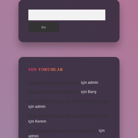
Arama
SON YORUMLAR
Kanada Bağımsız Bir Devlet Mi
için
admin
Kanada Bağımsız Bir Devlet Mi
için
Barış
Ifade Verdikten Sonra Ne Zaman Mahkeme Olur
için
admin
Ifade Verdikten Sonra Ne Zaman Mahkeme Olur
için
Kerem
Uyku Düzenim Bozuk Nasıl Düzeltebilirim
için
admin