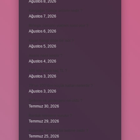
Ağustos 8, 2026
Kavşağın Türkçe anlamı nedir ?
Ağustos 7, 2026
Birleşik zamanlı yüklem nasıl olur ?
Ağustos 6, 2026
Kiyan hangi dilde bir isöi ?
Ağustos 5, 2026
Avans nasıl kesilir ?
Ağustos 4, 2026
500 kilo dana kaç TL ?
Ağustos 3, 2026
29’un 100’den küçük katları nelerdir ?
Ağustos 3, 2026
Şeflerin ek göstergesi ne oldu ?
Temmuz 30, 2026
Bardak nerelere vurulur ?
Temmuz 29, 2026
Kalemlik Türemiş bir kelime midir ?
Temmuz 25, 2026