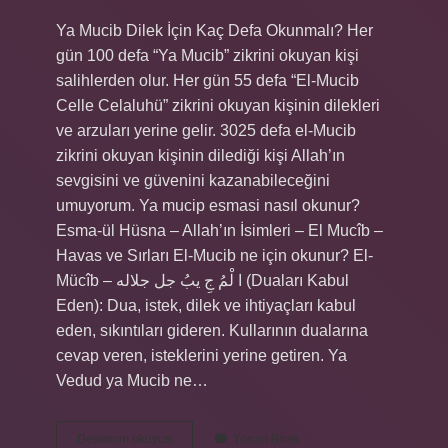
Ya Mucib Dilek İçin Kaç Defa Okunmalı? Her
gün 100 defa “Ya Mucib” zikrini okuyan kişi
salihlerden olur. Her gün 55 defa “El-Mucib
Celle Celaluhü” zikrini okuyan kişinin dilekleri
ve arzuları yerine gelir. 3025 defa el-Mucib
zikrini okuyan kişinin dilediği kişi Allah’ın
sevgisini ve güvenini kazanabileceğini
umuyorum. Ya mucip esmasi nasıl okunur?
Esma-ül Hüsna – Allah’ın İsimleri – El Mucîb –
Havas ve Sırları El-Mucib ne için okunur? El-
Mücîb – ا لْمُ جِ یبُ جل جلاله (Duaları Kabul
Eden): Dua, istek, dilek ve ihtiyaçları kabul
eden, sıkıntıları gideren. Kullarının dualarına
cevap veren, isteklerini yerine getiren. Ya
Vedud ya Mucib ne…
Ya
Devamını okuyun
Yorum Bırak