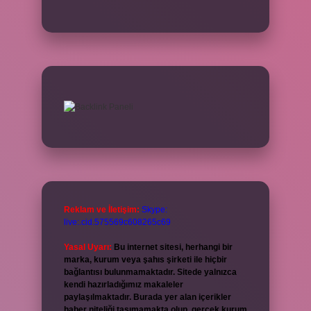
Reklam ve İletişim:
Skype:
live:.cid.575569c608265c69
Yasal Uyarı:
Bu internet sitesi, herhangi bir
marka, kurum veya şahıs şirketi ile hiçbir
bağlantısı bulunmamaktadır. Sitede yalnızca
kendi hazırladığımız makaleler
paylaşılmaktadır. Burada yer alan içerikler
haber niteliği taşımamakta olup, gerçek kurum