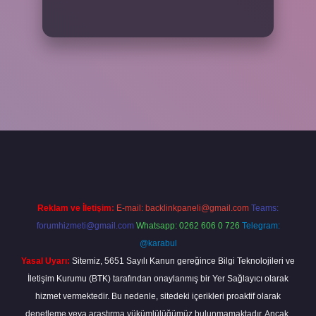
cel giriş
betexper bahis
Reklam ve İletişim:
E-mail:
backlinkpaneli@gmail.com
Teams:
forumhizmeti@gmail.com
Whatsapp: 0262 606 0 726
Telegram:
@karabul
Yasal Uyarı:
Sitemiz, 5651 Sayılı Kanun gereğince Bilgi Teknolojileri ve
İletişim Kurumu (BTK) tarafından onaylanmış bir Yer Sağlayıcı olarak
hizmet vermektedir. Bu nedenle, sitedeki içerikleri proaktif olarak
denetleme veya araştırma yükümlülüğümüz bulunmamaktadır. Ancak,