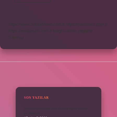
Mucib
Kaç
Kere
Okunur
https://www.doktorforum.com.tr
https://hardshell.com.tr
https://modarazzi.com.tr
knight online
nttgame
Sitemap
SIDEBAR
SON YAZILAR
Teminat senedinin arka yüzüne hangi yazılar
yazılmalıdır ?