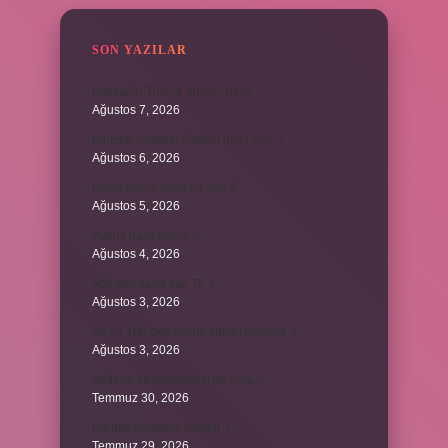
SON YAZILAR
Kavşağın Türkçe anlamı nedir ?
Ağustos 7, 2026
Birleşik zamanlı yüklem nasıl olur ?
Ağustos 6, 2026
Kiyan hangi dilde bir isöi ?
Ağustos 5, 2026
Avans nasıl kesilir ?
Ağustos 4, 2026
500 kilo dana kaç TL ?
Ağustos 3, 2026
29’un 100’den küçük katları nelerdir ?
Ağustos 3, 2026
Şeflerin ek göstergesi ne oldu ?
Temmuz 30, 2026
Bardak nerelere vurulur ?
Temmuz 29, 2026