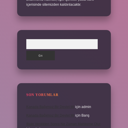
içerisinde sitemizden kaldırılacaktır.
Arama
SON YORUMLAR
Kanada Bağımsız Bir Devlet Mi
için
admin
Kanada Bağımsız Bir Devlet Mi
için
Barış
Ifade Verdikten Sonra Ne Zaman Mahkeme Olur