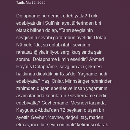
Tarih: Mart 2, 2025
Dolapname ne demek edebiyatta? Türk
edebiyatı dini Sufi’nin ayet türlerinden biri
olarak bilinen dolap, “Tanrı sevgisinin
sevgisinin cevabı gardırobun ayetidir. Dolap
Nâmeler’de, su dolabı ilahi sevginin
rahatsızlığıyla inliyor, sergi karşısında şair
sorunu. Dolapname kimin eseridir? Ahmed
Hayâlîs Dolapnâme, sevginin acı çekmesi
hakkında didaktik bir Kasî’de. Yaşname nedir
edebiyatta? Yaş; Onlar, Minnsänger rahminden
rahimden düşen epenler ve insan yaşamının
aşamalarında konulardır. Gevhername nedir
edebiyatta? Gevhernâme, Mesnevi tarzında
Kaygusuz Abdal’dan 72 beyitten oluşan bir
ayettir. Gevher, “cevher, değerli taş, maden,
elmas, inci, bir şeyin orijinali” kelimesi olarak.