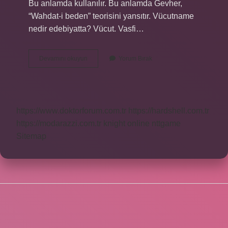
Bu anlamda kullanılır. Bu anlamda Gevher,
“Wahdat-i beden” teorisini yansıtır. Vücutname
nedir edebiyatta? Vücut. Vasfi…
Dolapname
Devamını okuyun
Yorum Bırak
Nedir
Edebiyat
https://www.doktorforum.com.tr
https://hardshell.com.tr
https://modarazzi.com.tr
knight online
nttgame
Sitemap
SIDEBAR