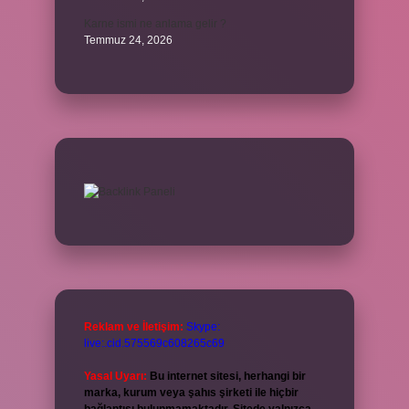
Karne ismi ne anlama gelir ?
Temmuz 24, 2026
Reklam ve İletişim:
Skype:
live:.cid.575569c608265c69
Yasal Uyarı:
Bu internet sitesi, herhangi bir
marka, kurum veya şahıs şirketi ile hiçbir