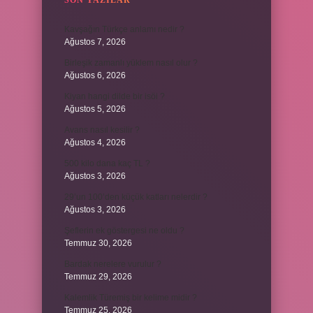
SON YAZILAR
Kavşağın Türkçe anlamı nedir ?
Ağustos 7, 2026
Birleşik zamanlı yüklem nasıl olur ?
Ağustos 6, 2026
Kiyan hangi dilde bir isöi ?
Ağustos 5, 2026
Avans nasıl kesilir ?
Ağustos 4, 2026
500 kilo dana kaç TL ?
Ağustos 3, 2026
29’un 100’den küçük katları nelerdir ?
Ağustos 3, 2026
Şeflerin ek göstergesi ne oldu ?
Temmuz 30, 2026
Bardak nerelere vurulur ?
Temmuz 29, 2026
Kalemlik Türemiş bir kelime midir ?
Temmuz 25, 2026