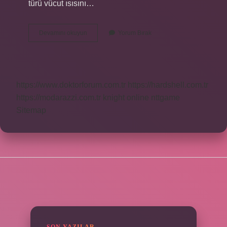
türü vücut ısısını…
Turp
Devamını okuyun
Yorum Bırak
Hangi
Hastalıklara
Iyi
Gelir
https://www.doktorforum.com.tr
https://hardshell.com.tr
https://modarazzi.com.tr
knight online
nttgame
Sitemap
SIDEBAR