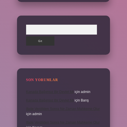
Arama
SON YORUMLAR
Kanada Bağımsız Bir Devlet Mi
için
admin
Kanada Bağımsız Bir Devlet Mi
için
Barış
Ifade Verdikten Sonra Ne Zaman Mahkeme Olur
için
admin
Ifade Verdikten Sonra Ne Zaman Mahkeme Olur