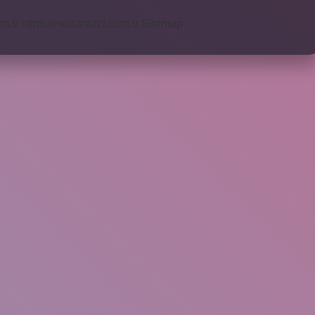
m.tr
https://modarazzi.com.tr
Sitemap