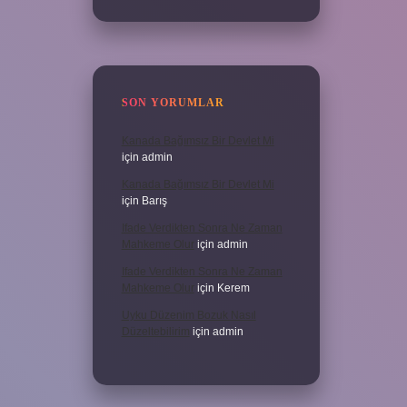
SON YORUMLAR
Kanada Bağımsız Bir Devlet Mi
için
admin
Kanada Bağımsız Bir Devlet Mi
için
Barış
Ifade Verdikten Sonra Ne Zaman
Mahkeme Olur
için
admin
Ifade Verdikten Sonra Ne Zaman
Mahkeme Olur
için
Kerem
Uyku Düzenim Bozuk Nasıl
Düzeltebilirim
için
admin