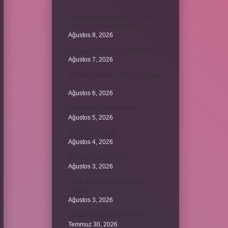
Teminat senedinin arka yüzüne
hangi yazılar yazılmalıdır ?
Ağustos 8, 2026
Kavşağın Türkçe anlamı nedir ?
Ağustos 7, 2026
Birleşik zamanlı yüklem nasıl olur
?
Ağustos 6, 2026
Kiyan hangi dilde bir isöi ?
Ağustos 5, 2026
Avans nasıl kesilir ?
Ağustos 4, 2026
500 kilo dana kaç TL ?
Ağustos 3, 2026
29’un 100’den küçük katları
nelerdir ?
Ağustos 3, 2026
Şeflerin ek göstergesi ne oldu ?
Temmuz 30, 2026