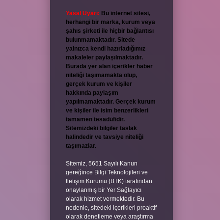
Yasal Uyarı:
Bu internet sitesi,
herhangi bir marka, kurum veya
şahıs şirketi ile hiçbir bağlantısı
bulunmamaktadır. Sitede
yalnızca kendi hazırladığımız
makaleler paylaşılmaktadır.
Burada yer alan içerikler haber
niteliği taşımamakta olup,
gerçek kurum ve kişiler
hakkında paylaşım
yapılmamaktadır. Gerçek kurum
ve kişiler ile isim benzerlikleri
tamamen tesadüfidir.
Sitemizdeki bilgiler taslak
halindedir ve tavsiye niteliği
taşımazlar.
Sitemiz, 5651 Sayılı Kanun
gereğince Bilgi Teknolojileri ve
İletişim Kurumu (BTK) tarafından
onaylanmış bir Yer Sağlayıcı
olarak hizmet vermektedir. Bu
nedenle, sitedeki içerikleri proaktif
olarak denetleme veya araştırma