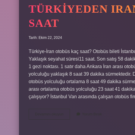
TÜRKIYEDEN IRA
SAAT
Tarih: Ekim 22, 2024
Türkiye-İran otobüs kaç saat? Otobüs bileti İstanb
Yaklaşık seyahat süresi11 saat. Son satış 58 dak
1 gezi noktası. 1 satır daha Ankara İran arası oto
yolculuğu yaklaşık 8 saat 39 dakika sürmektedir. D
otobüs yolculuğu ortalama 8 saat 49 dakika sürmek
arası ortalama otobüs yolculuğu 23 saat 41 dakika
çalışıyor? İstanbul Van arasında çalışan otobüs fi
Türkiyeden
Devamını okuyun
Yorum Bırak
Irana
Otobüsle
Kaç