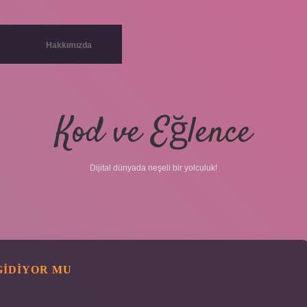
Hakkımızda
Kod ve Eğlence
Dijital dünyada neşeli bir yolculuk!
GIDIYOR MU