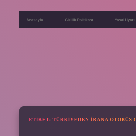
Anasayfa
Gizlilik Politikası
Yasal Uyarı
ETIKET:
TÜRKIYEDEN İRANA OTOBÜS 