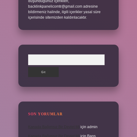
düşündüğünüz içerikleri,
backlinkpanelicomtr@gmail.com
adresine
bildirmeniz halinde, ilgili içerikler yasal süre
içerisinde sitemizden kaldırılacaktır.
Arama
SON YORUMLAR
Kanada Bağımsız Bir Devlet Mi
için
admin
Kanada Bağımsız Bir Devlet Mi
için
Barış