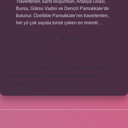
Travertenler, karst oluşumları, Antalya Ovası,
Bursa, Göksu Vadisi ve Denizli Pamukkale’de
bulunur. Özellikle Pamukkale’nin travertenleri,
her yıl çok sayıda turisti çeken en önemli…
Hangisi
Devamını okuyun
Yorum Bırak
Karstik
Aşınım
Şekillerine
https://www.doktorforum.com.tr
https://hardshell.com.tr
https://modarazzi.com.tr
knight online
nttgame
Sitemap