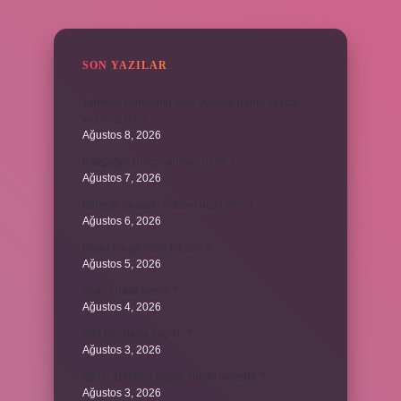
SIDEBAR
SON YAZILAR
Teminat senedinin arka yüzüne hangi yazılar
yazılmalıdır ?
Ağustos 8, 2026
Kavşağın Türkçe anlamı nedir ?
Ağustos 7, 2026
Birleşik zamanlı yüklem nasıl olur ?
Ağustos 6, 2026
Kiyan hangi dilde bir isöi ?
Ağustos 5, 2026
Avans nasıl kesilir ?
Ağustos 4, 2026
500 kilo dana kaç TL ?
Ağustos 3, 2026
29’un 100’den küçük katları nelerdir ?
Ağustos 3, 2026