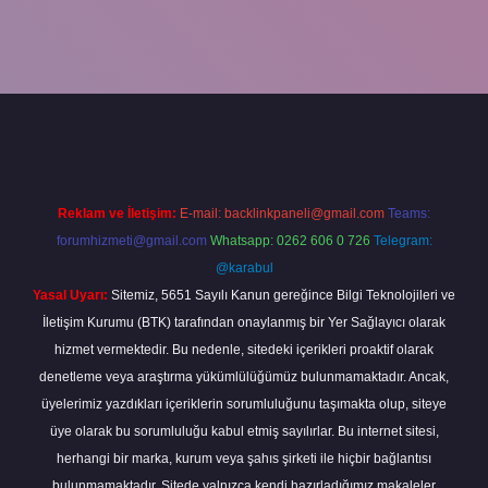
cel giriş
betexper bahis
Reklam ve İletişim:
E-mail:
backlinkpaneli@gmail.com
Teams:
forumhizmeti@gmail.com
Whatsapp: 0262 606 0 726
Telegram:
@karabul
Yasal Uyarı:
Sitemiz, 5651 Sayılı Kanun gereğince Bilgi Teknolojileri ve
İletişim Kurumu (BTK) tarafından onaylanmış bir Yer Sağlayıcı olarak
hizmet vermektedir. Bu nedenle, sitedeki içerikleri proaktif olarak
denetleme veya araştırma yükümlülüğümüz bulunmamaktadır. Ancak,
üyelerimiz yazdıkları içeriklerin sorumluluğunu taşımakta olup, siteye
üye olarak bu sorumluluğu kabul etmiş sayılırlar. Bu internet sitesi,
herhangi bir marka, kurum veya şahıs şirketi ile hiçbir bağlantısı
bulunmamaktadır. Sitede yalnızca kendi hazırladığımız makaleler