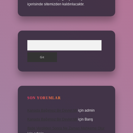
içerisinde sitemizden kaldırılacaktır.
Arama
SON YORUMLAR
Kanada Bağımsız Bir Devlet Mi
için
admin
Kanada Bağımsız Bir Devlet Mi
için
Barış
Ifade Verdikten Sonra Ne Zaman Mahkeme Olur