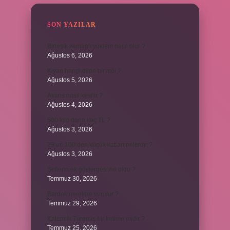
SON YAZILAR
Birleşik zamanlı yüklem nasıl olur ?
Ağustos 6, 2026
Kiyan hangi dilde bir isöi ?
Ağustos 5, 2026
Avans nasıl kesilir ?
Ağustos 4, 2026
500 kilo dana kaç TL ?
Ağustos 3, 2026
29’un 100’den küçük katları nelerdir ?
Ağustos 3, 2026
Şeflerin ek göstergesi ne oldu ?
Temmuz 30, 2026
Bardak nerelere vurulur ?
Temmuz 29, 2026
Kalemlik Türemiş bir kelime midir ?
Temmuz 25, 2026