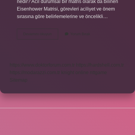
nedir? Acil durumsal bir matris olarak da bilinen
Eisenhower Matrisi, görevleri aciliyet ve önem
sırasına göre belirlemelerine ve öncelikli…
Abd
Devamını okuyun
Yorum Bırak
Eisenhower
Doktrini
Ile
Hangi
Amacı
https://www.doktorforum.com.tr
https://hardshell.com.tr
Gerçekleştirmek
Istemektedir
https://modarazzi.com.tr
knight online
nttgame
Sitemap
SIDEBAR