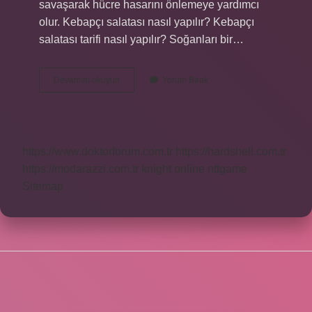
savaşarak hücre hasarını önlemeye yardımcı
olur. Kebapçı salatası nasıl yapılır? Kebapçı
salatası tarifi nasıl yapılır? Soğanları bir…
Maydanoz
Devamını okuyun
Yorum Bırak
Salatası
Nasıl
Yapılır
https://www.doktorforum.com.tr
https://hardshell.com.tr
https://modarazzi.com.tr
knight online
nttgame
Sitemap
SIDEBAR