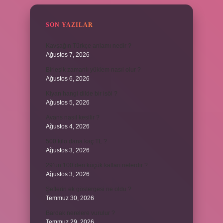
SON YAZILAR
Kavşağın Türkçe anlamı nedir ?
Ağustos 7, 2026
Birleşik zamanlı yüklem nasıl olur ?
Ağustos 6, 2026
Kiyan hangi dilde bir isöi ?
Ağustos 5, 2026
Avans nasıl kesilir ?
Ağustos 4, 2026
500 kilo dana kaç TL ?
Ağustos 3, 2026
29’un 100’den küçük katları nelerdir ?
Ağustos 3, 2026
Şeflerin ek göstergesi ne oldu ?
Temmuz 30, 2026
Bardak nerelere vurulur ?
Temmuz 29, 2026