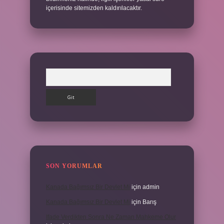
içerisinde sitemizden kaldırılacaktır.
Arama
SON YORUMLAR
Kanada Bağımsız Bir Devlet Mi
için
admin
Kanada Bağımsız Bir Devlet Mi
için
Barış
Ifade Verdikten Sonra Ne Zaman Mahkeme Olur