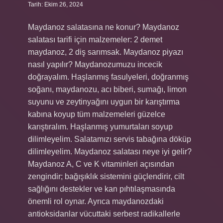
Tarih: Ekim 26, 2024
Maydanoz salatasına ne konur? Maydanoz
salatası tarifi için malzemeler: 2 demet
maydanoz, 2 diş sarımsak. Maydanoz piyazı
nasıl yapılır? Maydanozumuzu incecik
doğrayalım. Haşlanmış fasulyeleri, doğranmış
soğanı, maydanozu, acı biberi, sumağı, limon
suyunu ve zeytinyağını uygun bir karıştırma
kabına koyup tüm malzemeleri güzelce
karıştıralım. Haşlanmış yumurtaları soyup
dilimleyelim. Salatamızı servis tabağına döküp
dilimleyelim. Maydanoz salatası neye iyi gelir?
Maydanoz A, C ve K vitaminleri açısından
zengindir; bağışıklık sistemini güçlendirir, cilt
sağlığını destekler ve kan pıhtılaşmasında
önemli rol oynar. Ayrıca maydanozdaki
antioksidanlar vücuttaki serbest radikallerle