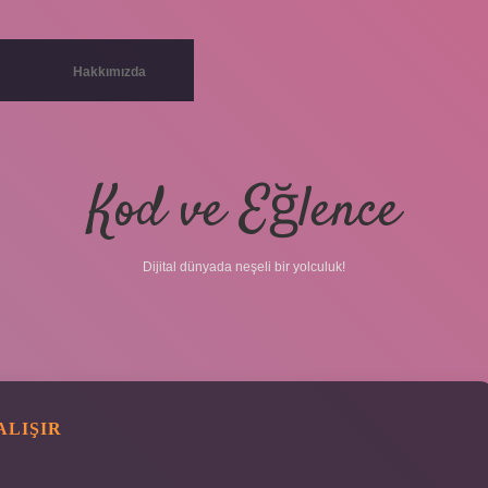
Hakkımızda
Kod ve Eğlence
Dijital dünyada neşeli bir yolculuk!
ALIŞIR