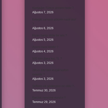
Kavşağın Türkçe anlamı nedir ?
Ağustos 7, 2026
Birleşik zamanlı yüklem nasıl olur
?
Ağustos 6, 2026
Kiyan hangi dilde bir isöi ?
Ağustos 5, 2026
Avans nasıl kesilir ?
Ağustos 4, 2026
500 kilo dana kaç TL ?
Ağustos 3, 2026
29’un 100’den küçük katları
nelerdir ?
Ağustos 3, 2026
Şeflerin ek göstergesi ne oldu ?
Temmuz 30, 2026
Bardak nerelere vurulur ?
Temmuz 29, 2026