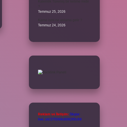
Kalemlik Türemiş bir kelime midir
?
Temmuz 25, 2026
Karne ismi ne anlama gelir ?
Temmuz 24, 2026
Reklam ve İletişim:
Skype:
live:.cid.575569c608265c69