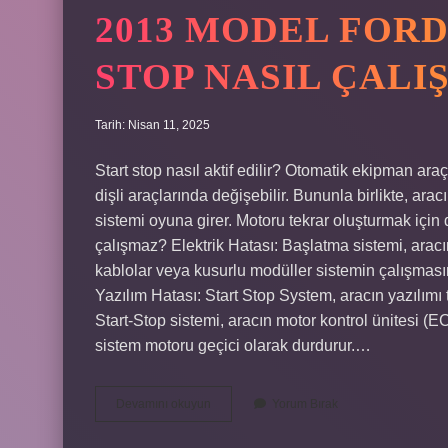
2013 MODEL FORD
STOP NASIL ÇALI
Tarih: Nisan 11, 2025
Start stop nasıl aktif edilir? Otomatik ekipman ar
dişli araçlarında değişebilir. Bununla birlikte, ar
sistemi oyuna girer. Motoru tekrar oluşturmak için 
çalışmaz? Elektrik Hatası: Başlatma sistemi, aracın
kablolar veya kusurlu modüller sistemin çalışmasına
Yazılım Hatası: Start Stop System, aracın yazılımı tar
Start-Stop sistemi, aracın motor kontrol ünitesi (EC
sistem motoru geçici olarak durdurur.…
2013
Devamını okuyun
Yorum Bırak
Model
Ford