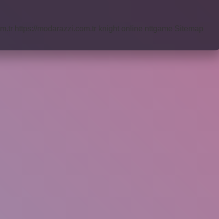
m.tr
https://modarazzi.com.tr
knight online
nttgame
Sitemap