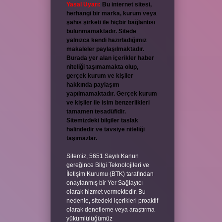
Yasal Uyarı:
Bu internet sitesi,
herhangi bir marka, kurum veya
şahıs şirketi ile hiçbir bağlantısı
bulunmamaktadır. Sitede
yalnızca kendi hazırladığımız
makaleler paylaşılmaktadır.
Burada yer alan içerikler haber
niteliği taşımamakta olup,
gerçek kurum ve kişiler
hakkında paylaşım
yapılmamaktadır. Gerçek kurum
ve kişiler ile isim benzerlikleri
tamamen tesadüfidir.
Sitemizdeki bilgiler taslak
halindedir ve tavsiye niteliği
taşımazlar.
Sitemiz, 5651 Sayılı Kanun
gereğince Bilgi Teknolojileri ve
İletişim Kurumu (BTK) tarafından
onaylanmış bir Yer Sağlayıcı
olarak hizmet vermektedir. Bu
nedenle, sitedeki içerikleri proaktif
olarak denetleme veya araştırma
yükümlülüğümüz