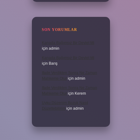
SON YORUMLAR
Kanada Bağımsız Bir Devlet Mi
için
admin
Kanada Bağımsız Bir Devlet Mi
için
Barış
Ifade Verdikten Sonra Ne Zaman
Mahkeme Olur
için
admin
Ifade Verdikten Sonra Ne Zaman
Mahkeme Olur
için
Kerem
Uyku Düzenim Bozuk Nasıl
Düzeltebilirim
için
admin