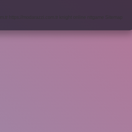
m.tr
https://modarazzi.com.tr
knight online
nttgame
Sitemap