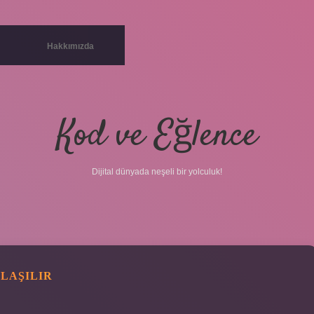
Hakkımızda
Kod ve Eğlence
Dijital dünyada neşeli bir yolculuk!
NLAŞILIR