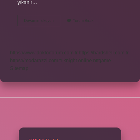
yıkanır…
Isıtmalı
Devamını okuyun
Yorum Bırak
Mont
Nasıl
Çalışır
https://www.doktorforum.com.tr
https://hardshell.com.tr
https://modarazzi.com.tr
knight online
nttgame
Sitemap
SIDEBAR