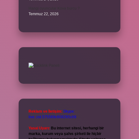
Hangi oyuncular Kova burcu ?
Temmuz 22, 2026
Reklam ve İletişim:
Skype:
live:.cid.575569c608265c69
Yasal Uyarı:
Bu internet sitesi, herhangi bir
marka, kurum veya şahıs şirketi ile hiçbir