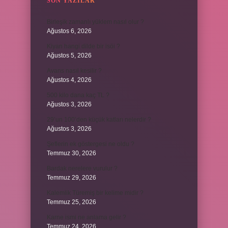
SON YAZILAR
Birleşik zamanlı yüklem nasıl olur ?
Ağustos 6, 2026
Kiyan hangi dilde bir isöi ?
Ağustos 5, 2026
Avans nasıl kesilir ?
Ağustos 4, 2026
500 kilo dana kaç TL ?
Ağustos 3, 2026
29’un 100’den küçük katları nelerdir ?
Ağustos 3, 2026
Şeflerin ek göstergesi ne oldu ?
Temmuz 30, 2026
Bardak nerelere vurulur ?
Temmuz 29, 2026
Kalemlik Türemiş bir kelime midir ?
Temmuz 25, 2026
Karne ismi ne anlama gelir ?
Temmuz 24, 2026