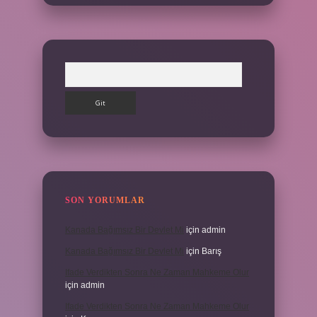
Arama
SON YORUMLAR
Kanada Bağımsız Bir Devlet Mi
için
admin
Kanada Bağımsız Bir Devlet Mi
için
Barış
Ifade Verdikten Sonra Ne Zaman Mahkeme Olur
için
admin
Ifade Verdikten Sonra Ne Zaman Mahkeme Olur