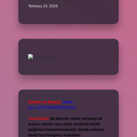
Karne ismi ne anlama gelir ?
Temmuz 24, 2026
Reklam ve İletişim:
Skype:
live:.cid.575569c608265c69
Yasal Uyarı:
Bu internet sitesi, herhangi bir
marka, kurum veya şahıs şirketi ile hiçbir
bağlantısı bulunmamaktadır. Sitede yalnızca
kendi hazırladığımız makaleler