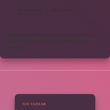
Sirk
Devamını okuyun
Yorum Bırak
Çukuru
Ne
Demek
https://www.doktorforum.com.tr
https://hardshell.com.tr
https://modarazzi.com.tr
knight online
nttgame
Sitemap
SIDEBAR
SON YAZILAR