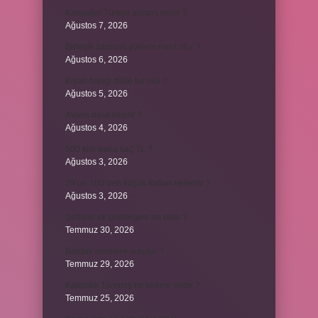
Kavşağın Türkçe anlamı nedir ?
Ağustos 7, 2026
Birleşik zamanlı yüklem nasıl olur ?
Ağustos 6, 2026
Kiyan hangi dilde bir isöi ?
Ağustos 5, 2026
Avans nasıl kesilir ?
Ağustos 4, 2026
500 kilo dana kaç TL ?
Ağustos 3, 2026
29’un 100’den küçük katları nelerdir ?
Ağustos 3, 2026
Şeflerin ek göstergesi ne oldu ?
Temmuz 30, 2026
Bardak nerelere vurulur ?
Temmuz 29, 2026
Kalemlik Türemiş bir kelime midir ?
Temmuz 25, 2026