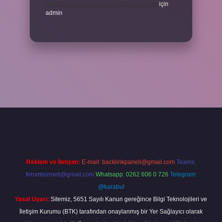
Uyku Düzenim Bozuk Nasıl Düzeltebilirim
için
admin
el giriş
betexper bahis
Reklam ve İletişim:
E-mail:
backlinkpaneli@gmail.com
Teams:
forumhizmeti@gmail.com
Whatsapp: 0262 606 0 726
Telegram:
@karabul
Yasal Uyarı:
Sitemiz, 5651 Sayılı Kanun gereğince Bilgi Teknolojileri ve
İletişim Kurumu (BTK) tarafından onaylanmış bir Yer Sağlayıcı olarak