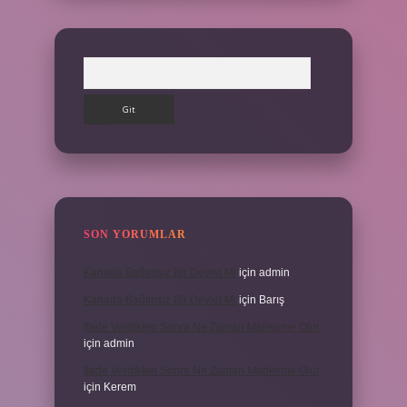
Arama
SON YORUMLAR
Kanada Bağımsız Bir Devlet Mi
için
admin
Kanada Bağımsız Bir Devlet Mi
için
Barış
Ifade Verdikten Sonra Ne Zaman Mahkeme Olur
için
admin
Ifade Verdikten Sonra Ne Zaman Mahkeme Olur
için
Kerem