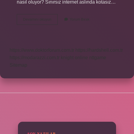
nasıl oluyor? Sınırsız internet aslında kotasız…
Vodafone
Devamını okuyun
Yorum Bırak
Sınırsız
Paket
Ne
Oluyor
https://www.doktorforum.com.tr
https://hardshell.com.tr
https://modarazzi.com.tr
knight online
nttgame
Sitemap
SIDEBAR