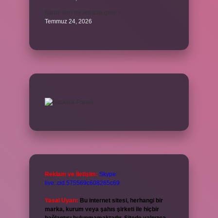
Karne ismi ne anlama gelir ?
Temmuz 24, 2026
Reklam ve İletişim:
Skype:
live:.cid.575569c608265c69
Yasal Uyarı:
Bu internet sitesi, herhangi bir
marka, kurum veya şahıs şirketi ile hiçbir