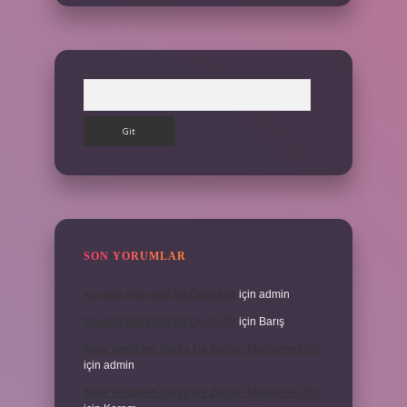
Arama
SON YORUMLAR
Kanada Bağımsız Bir Devlet Mi
için
admin
Kanada Bağımsız Bir Devlet Mi
için
Barış
Ifade Verdikten Sonra Ne Zaman Mahkeme Olur
için
admin
Ifade Verdikten Sonra Ne Zaman Mahkeme Olur