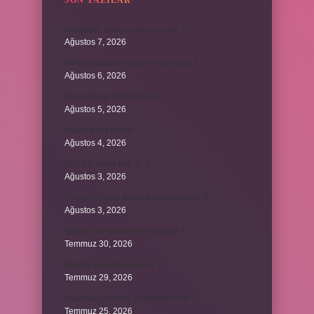
SON YAZILAR
Kavşağın Türkçe anlamı nedir ?
Ağustos 7, 2026
Birleşik zamanlı yüklem nasıl olur ?
Ağustos 6, 2026
Kiyan hangi dilde bir isöi ?
Ağustos 5, 2026
Avans nasıl kesilir ?
Ağustos 4, 2026
500 kilo dana kaç TL ?
Ağustos 3, 2026
29’un 100’den küçük katları nelerdir ?
Ağustos 3, 2026
Şeflerin ek göstergesi ne oldu ?
Temmuz 30, 2026
Bardak nerelere vurulur ?
Temmuz 29, 2026
Kalemlik Türemiş bir kelime midir ?
Temmuz 25, 2026