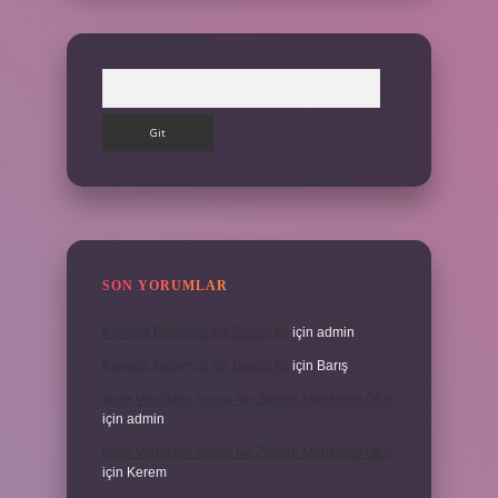
Arama
SON YORUMLAR
Kanada Bağımsız Bir Devlet Mi
için
admin
Kanada Bağımsız Bir Devlet Mi
için
Barış
Ifade Verdikten Sonra Ne Zaman Mahkeme Olur
için
admin
Ifade Verdikten Sonra Ne Zaman Mahkeme Olur
için
Kerem