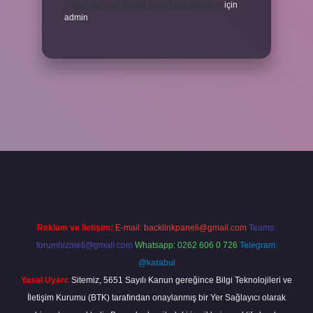
Uyku Düzenim Bozuk Nasıl Düzeltebilirim
için
admin
ncel giriş
betexper bahis
Reklam ve İletişim:
E-mail:
backlinkpaneli@gmail.com
Teams:
forumhizmeti@gmail.com
Whatsapp: 0262 606 0 726
Telegram:
@karabul
Yasal Uyarı:
Sitemiz, 5651 Sayılı Kanun gereğince Bilgi Teknolojileri ve
İletişim Kurumu (BTK) tarafından onaylanmış bir Yer Sağlayıcı olarak