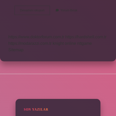
Silah
Devamını okuyun
Yorum Bırak
Ruhsatı
Alma
Şartları
Nedir
https://www.doktorforum.com.tr
https://hardshell.com.tr
https://modarazzi.com.tr
knight online
nttgame
Sitemap
SIDEBAR
SON YAZILAR