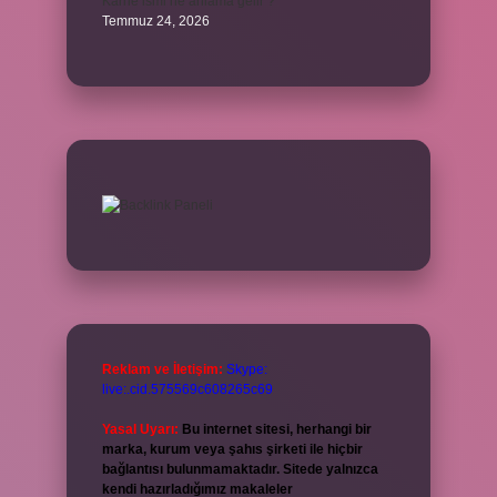
Karne ismi ne anlama gelir ?
Temmuz 24, 2026
Reklam ve İletişim:
Skype:
live:.cid.575569c608265c69
Yasal Uyarı:
Bu internet sitesi, herhangi bir
marka, kurum veya şahıs şirketi ile hiçbir
bağlantısı bulunmamaktadır. Sitede yalnızca
kendi hazırladığımız makaleler