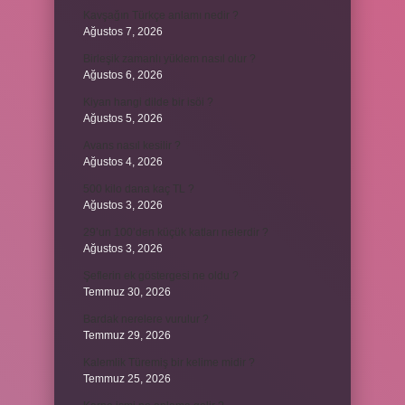
Kavşağın Türkçe anlamı nedir ?
Ağustos 7, 2026
Birleşik zamanlı yüklem nasıl olur ?
Ağustos 6, 2026
Kiyan hangi dilde bir isöi ?
Ağustos 5, 2026
Avans nasıl kesilir ?
Ağustos 4, 2026
500 kilo dana kaç TL ?
Ağustos 3, 2026
29’un 100’den küçük katları nelerdir ?
Ağustos 3, 2026
Şeflerin ek göstergesi ne oldu ?
Temmuz 30, 2026
Bardak nerelere vurulur ?
Temmuz 29, 2026
Kalemlik Türemiş bir kelime midir ?
Temmuz 25, 2026