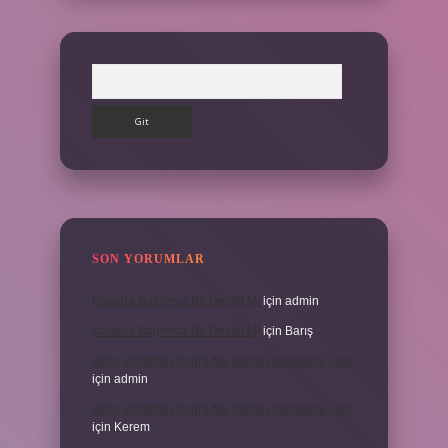
Arama
SON YORUMLAR
Kanada Bağımsız Bir Devlet Mi
için
admin
Kanada Bağımsız Bir Devlet Mi
için
Barış
Ifade Verdikten Sonra Ne Zaman Mahkeme Olur
için
admin
Ifade Verdikten Sonra Ne Zaman Mahkeme Olur
için
Kerem