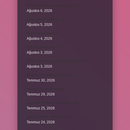
Birleşik zamanlı yüklem nasıl olur ?
Ağustos 6, 2026
Kiyan hangi dilde bir isöi ?
Ağustos 5, 2026
Avans nasıl kesilir ?
Ağustos 4, 2026
500 kilo dana kaç TL ?
Ağustos 3, 2026
29’un 100’den küçük katları nelerdir ?
Ağustos 3, 2026
Şeflerin ek göstergesi ne oldu ?
Temmuz 30, 2026
Bardak nerelere vurulur ?
Temmuz 29, 2026
Kalemlik Türemiş bir kelime midir ?
Temmuz 25, 2026
Karne ismi ne anlama gelir ?
Temmuz 24, 2026