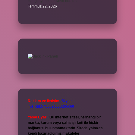
Hangi oyuncular Kova burcu ?
Temmuz 22, 2026
Reklam ve İletişim:
Skype:
live:.cid.575569c608265c69
Yasal Uyarı:
Bu internet sitesi, herhangi bir
marka, kurum veya şahıs şirketi ile hiçbir
bağlantısı bulunmamaktadır. Sitede yalnızca
kendi hazırladığımız makaleler