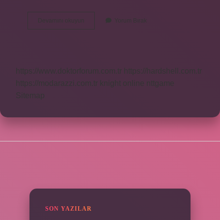
Sigma
Devamını okuyun
Yorum Bırak
Frekansı
Nedir
https://www.doktorforum.com.tr
https://hardshell.com.tr
https://modarazzi.com.tr
knight online
nttgame
Sitemap
SIDEBAR
SON YAZILAR