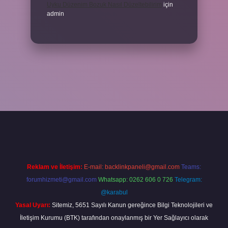
Uyku Düzenim Bozuk Nasıl Düzeltebilirim
için
admin
cel giriş
betexper bahis
Reklam ve İletişim:
E-mail:
backlinkpaneli@gmail.com
Teams:
forumhizmeti@gmail.com
Whatsapp: 0262 606 0 726
Telegram:
@karabul
Yasal Uyarı:
Sitemiz, 5651 Sayılı Kanun gereğince Bilgi Teknolojileri ve
İletişim Kurumu (BTK) tarafından onaylanmış bir Yer Sağlayıcı olarak