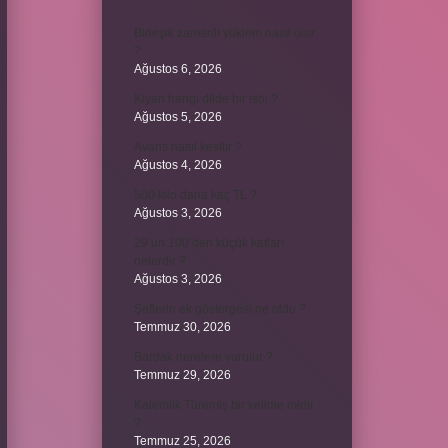
Birleşik zamanlı yüklem nasıl olur
?
Ağustos 6, 2026
Kiyan hangi dilde bir isöi ?
Ağustos 5, 2026
Avans nasıl kesilir ?
Ağustos 4, 2026
500 kilo dana kaç TL ?
Ağustos 3, 2026
29’un 100’den küçük katları
nelerdir ?
Ağustos 3, 2026
Şeflerin ek göstergesi ne oldu ?
Temmuz 30, 2026
Bardak nerelere vurulur ?
Temmuz 29, 2026
Kalemlik Türemiş bir kelime midir
?
Temmuz 25, 2026