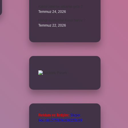
Karne ismi ne anlama gelir ?
Temmuz 24, 2026
Hangi oyuncular Kova burcu ?
Temmuz 22, 2026
Reklam ve İletişim:
Skype:
live:.cid.575569c608265c69