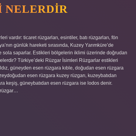
I NELERDIR
i vardır: ticaret rüzgarları, esintiler, batı rüzgarları, fön
ünya’nın günlük hareketi sırasında, Kuzey Yarımküre’de
sola saparlar. Estikleri bölgelerin iklimi üzerinde doğrudan
 nelerdir? Türkiye’deki Rüzgar İsimleri Rüzgarlar estikleri
yıldız, güneyden esen rüzgara kıble, doğudan esen rüzgara
uzeydoğudan esen rüzgara kuzey rüzgarı, kuzeybatıdan
a keşiş, güneybatıdan esen rüzgara ise lodos denir.
i rüzgar…