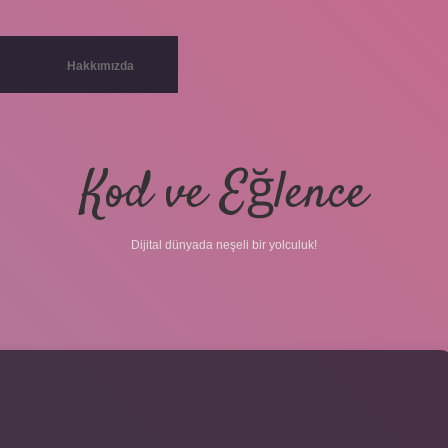
Hakkımızda
Kod ve Eğlence
Dijital dünyada neşeli bir yolculuk!