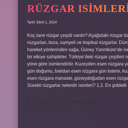
RÜZGAR ISIMLER
Tarih: Ekim 1, 2024
Kaç tane rüzgar çeşidi vardır? Aşağıdaki rüzgar türler
rüzgarları, bora, samyeli ve tropikal rüzgarlar. D
hareket yönlerinden sağa, Güney Yarımküre’de ise 
bir etkiye sahiptirler. Türkiye’deki rüzgar çeşitleri
yöne göre isimlendirilir. Kuzeyden esen rüzgara 
gün doğumu, batıdan esen rüzgara gün batımı, k
esen rüzgara manastır, güneydoğudan esen rüzgar
Sürekli rüzgarlar nelerdir isimleri? 1.2. En şiddetl
Rüzgar
Devamını okuyun
Yorum Bırak
Isimleri
Nelerdir