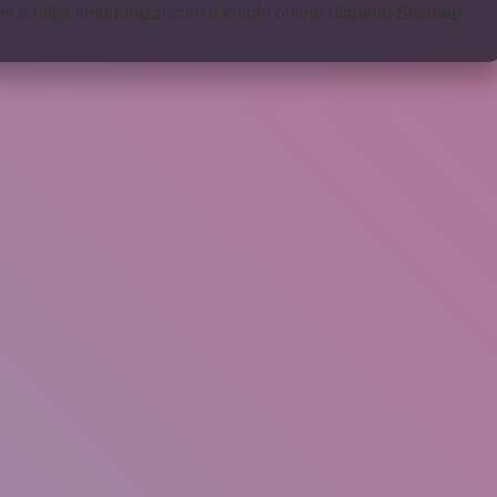
m.tr
https://modarazzi.com.tr
knight online
nttgame
Sitemap