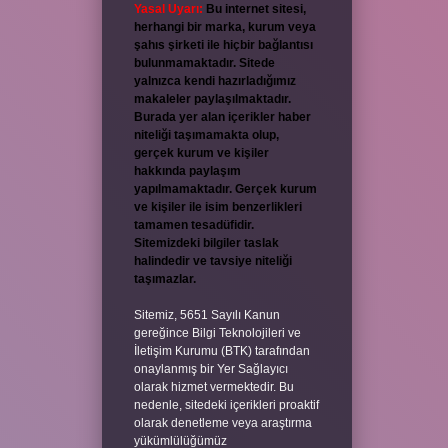
Yasal Uyarı:
Bu internet sitesi,
herhangi bir marka, kurum veya
şahıs şirketi ile hiçbir bağlantısı
bulunmamaktadır. Sitede
yalnızca kendi hazırladığımız
makaleler paylaşılmaktadır.
Burada yer alan içerikler haber
niteliği taşımamakta olup,
gerçek kurum ve kişiler
hakkında paylaşım
yapılmamaktadır. Gerçek kurum
ve kişiler ile isim benzerlikleri
tamamen tesadüfidir.
Sitemizdeki bilgiler taslak
halindedir ve tavsiye niteliği
taşımazlar.
Sitemiz, 5651 Sayılı Kanun
gereğince Bilgi Teknolojileri ve
İletişim Kurumu (BTK) tarafından
onaylanmış bir Yer Sağlayıcı
olarak hizmet vermektedir. Bu
nedenle, sitedeki içerikleri proaktif
olarak denetleme veya araştırma
yükümlülüğümüz