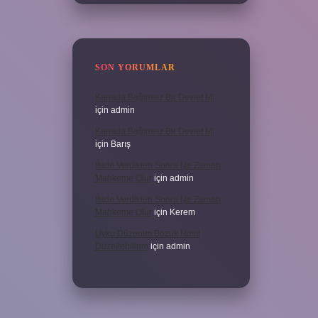
SON YORUMLAR
Kanada Bağımsız Bir Devlet Mi
için
admin
Kanada Bağımsız Bir Devlet Mi
için
Barış
Ifade Verdikten Sonra Ne Zaman
Mahkeme Olur
için
admin
Ifade Verdikten Sonra Ne Zaman
Mahkeme Olur
için
Kerem
Uyku Düzenim Bozuk Nasıl
Düzeltebilirim
için
admin