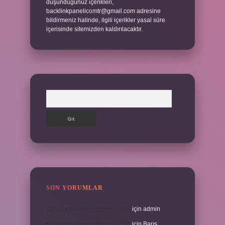
düşündüğünüz içerikleri,
backlinkpanelicomtr@gmail.com
adresine
bildirmeniz halinde, ilgili içerikler yasal süre
içerisinde sitemizden kaldırılacaktır.
Arama
SON YORUMLAR
Kanada Bağımsız Bir Devlet Mi
için
admin
Kanada Bağımsız Bir Devlet Mi
için
Barış