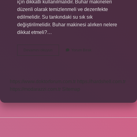
için dikkatli kullanılmalıdır. Buhar makineleri
düzenli olarak temizlenmeli ve dezenfekte
edilmelidir. Su tankındaki su sık sık
değiştirilmelidir. Buhar makinesi alırken nelere
dikkat etmeli?…
Bebekler
Devamını okuyun
Yorum Bırak
Için
Hangi
Buhar
Makinesi
Kullanılır
https://www.doktorforum.com.tr
https://hardshell.com.tr
https://modarazzi.com.tr
Sitemap