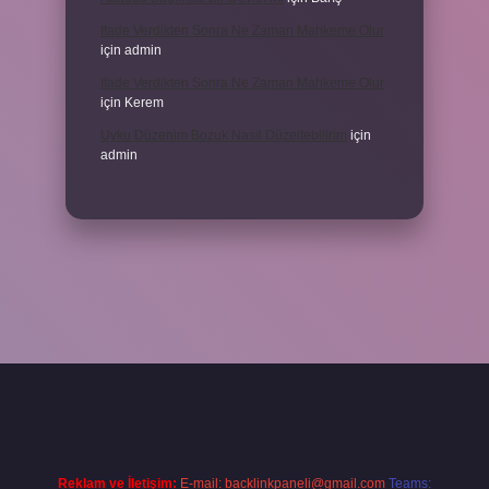
Ifade Verdikten Sonra Ne Zaman Mahkeme Olur
için
admin
Ifade Verdikten Sonra Ne Zaman Mahkeme Olur
için
Kerem
Uyku Düzenim Bozuk Nasıl Düzeltebilirim
için
admin
elexbet güncel giriş
betexper bahis
Reklam ve İletişim:
E-mail:
backlinkpaneli@gmail.com
Teams: