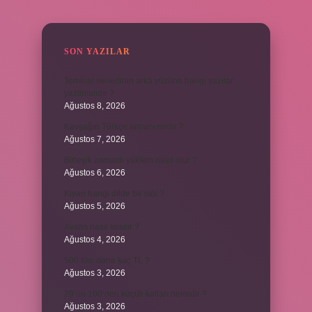
SIDEBAR
SON YAZILAR
Teminat senedinin arka yüzüne hangi yazılar
yazılmalıdır ?
Ağustos 8, 2026
Kavşağın Türkçe anlamı nedir ?
Ağustos 7, 2026
Birleşik zamanlı yüklem nasıl olur ?
Ağustos 6, 2026
Kiyan hangi dilde bir isöi ?
Ağustos 5, 2026
Avans nasıl kesilir ?
Ağustos 4, 2026
500 kilo dana kaç TL ?
Ağustos 3, 2026
29’un 100’den küçük katları nelerdir ?
Ağustos 3, 2026