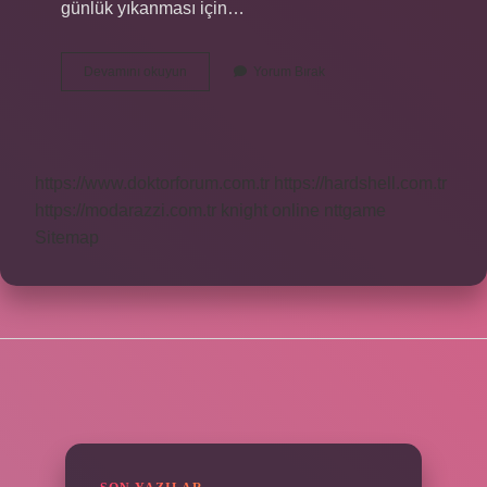
günlük yıkanması için…
Auto
Devamını okuyun
Yorum Bırak
45
65
C
Ne
Demek
https://www.doktorforum.com.tr
https://hardshell.com.tr
https://modarazzi.com.tr
knight online
nttgame
Sitemap
SIDEBAR