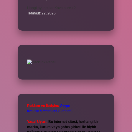
Hangi oyuncular Kova burcu ?
Temmuz 22, 2026
Reklam ve İletişim:
Skype:
live:.cid.575569c608265c69
Yasal Uyarı:
Bu internet sitesi, herhangi bir
marka, kurum veya şahıs şirketi ile hiçbir