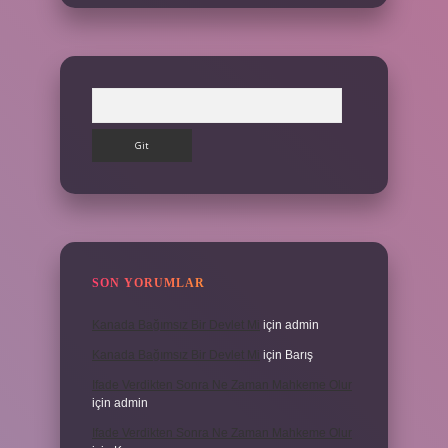
Arama
SON YORUMLAR
Kanada Bağımsız Bir Devlet Mi
için
admin
Kanada Bağımsız Bir Devlet Mi
için
Barış
Ifade Verdikten Sonra Ne Zaman Mahkeme Olur
için
admin
Ifade Verdikten Sonra Ne Zaman Mahkeme Olur