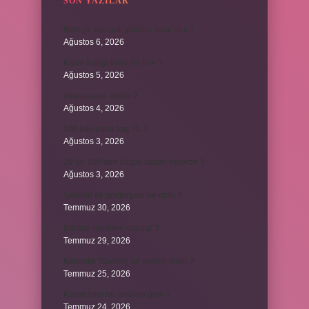
SON YAZILAR
Birleşik zamanlı yüklem nasıl olur ?
Ağustos 6, 2026
Kiyan hangi dilde bir isöi ?
Ağustos 5, 2026
Avans nasıl kesilir ?
Ağustos 4, 2026
500 kilo dana kaç TL ?
Ağustos 3, 2026
29’un 100’den küçük katları nelerdir ?
Ağustos 3, 2026
Şeflerin ek göstergesi ne oldu ?
Temmuz 30, 2026
Bardak nerelere vurulur ?
Temmuz 29, 2026
Kalemlik Türemiş bir kelime midir ?
Temmuz 25, 2026
Karne ismi ne anlama gelir ?
Temmuz 24, 2026