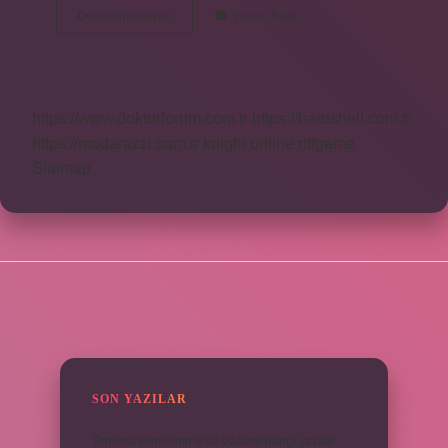
100
Devamını okuyun
Yorum Bırak
Km
Rüzgar
Çok
Mu
https://www.doktorforum.com.tr
https://hardshell.com.tr
https://modarazzi.com.tr
knight online
nttgame
Sitemap
SIDEBAR
SON YAZILAR
Teminat senedinin arka yüzüne hangi yazılar