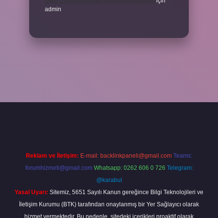
Uyku Düzenim Bozuk Nasıl Düzeltebilirim
için
admin
el giriş
betexper bahis
Reklam ve İletişim:
E-mail:
backlinkpaneli@gmail.com
Teams:
forumhizmeti@gmail.com
Whatsapp: 0262 606 0 726
Telegram:
@karabul
Yasal Uyarı:
Sitemiz, 5651 Sayılı Kanun gereğince Bilgi Teknolojileri ve
İletişim Kurumu (BTK) tarafından onaylanmış bir Yer Sağlayıcı olarak
hizmet vermektedir. Bu nedenle, sitedeki içerikleri proaktif olarak