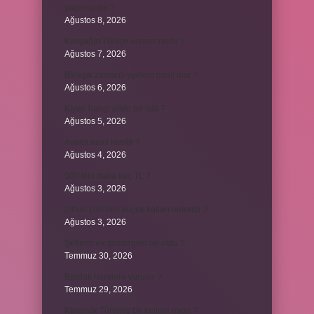
yazılmalıdır ?
Ağustos 8, 2026
Kavşağın Türkçe anlamı nedir ?
Ağustos 7, 2026
Birleşik zamanlı yüklem nasıl olur ?
Ağustos 6, 2026
Kiyan hangi dilde bir isöi ?
Ağustos 5, 2026
Avans nasıl kesilir ?
Ağustos 4, 2026
500 kilo dana kaç TL ?
Ağustos 3, 2026
29’un 100’den küçük katları nelerdir ?
Ağustos 3, 2026
Şeflerin ek göstergesi ne oldu ?
Temmuz 30, 2026
Bardak nerelere vurulur ?
Temmuz 29, 2026
Kalemlik Türemiş bir kelime midir ?