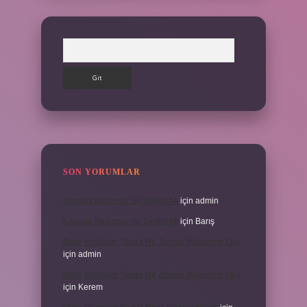
Arama
SON YORUMLAR
Kanada Bağımsız Bir Devlet Mi
için
admin
Kanada Bağımsız Bir Devlet Mi
için
Barış
Ifade Verdikten Sonra Ne Zaman Mahkeme Olur
için
admin
Ifade Verdikten Sonra Ne Zaman Mahkeme Olur
için
Kerem