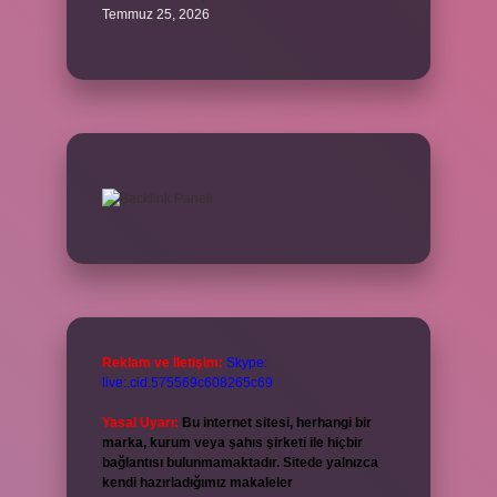
Temmuz 25, 2026
Reklam ve İletişim:
Skype:
live:.cid.575569c608265c69
Yasal Uyarı:
Bu internet sitesi, herhangi bir
marka, kurum veya şahıs şirketi ile hiçbir
bağlantısı bulunmamaktadır. Sitede yalnızca
kendi hazırladığımız makaleler