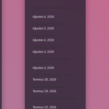
Birleşik zamanlı yüklem nasıl olur
?
Ağustos 6, 2026
Kiyan hangi dilde bir isöi ?
Ağustos 5, 2026
Avans nasıl kesilir ?
Ağustos 4, 2026
500 kilo dana kaç TL ?
Ağustos 3, 2026
29’un 100’den küçük katları
nelerdir ?
Ağustos 3, 2026
Şeflerin ek göstergesi ne oldu ?
Temmuz 30, 2026
Bardak nerelere vurulur ?
Temmuz 29, 2026
Kalemlik Türemiş bir kelime midir
?
Temmuz 25, 2026