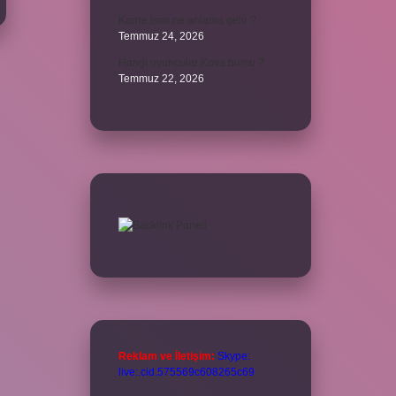
Karne ismi ne anlama gelir ?
Temmuz 24, 2026
Hangi oyuncular Kova burcu ?
Temmuz 22, 2026
Reklam ve İletişim:
Skype:
live:.cid.575569c608265c69