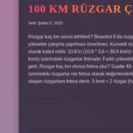
100 KM RÜZGAR 
Tarih: Şubat 17, 2025
Rüzgar kaç km sonra tehlikeli? Beaufort 6’da rüzg
yüksekte çalışma yapılması önerilmez. Kuvvetli rü
olarak kabul edilir. 10,8’in (10,8 * 3,6 = 38,8 km/s)
km/s) üzerindeki rüzgarlar fırtınadır. Farklı yükse
gelir. Rüzgar kaç km olursa fırtına olur? Saatte 40
üzerindeki rüzgarlar ise fırtına olarak değerlendi
ulaşan rüzgarlara fırtına denir. 5 knot = 2 rüzgar (
100
Devamını okuyun
Yorum Bırak
Km
Rüzgar
Çok
Mu
https://www.doktorforum.com.tr
https://hardshell.co