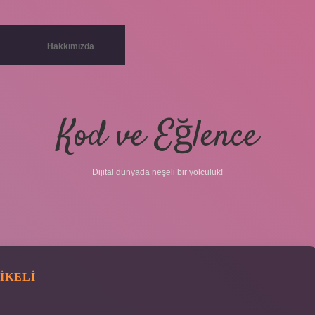
Hakkımızda
Kod ve Eğlence
Dijital dünyada neşeli bir yolculuk!
IKELI