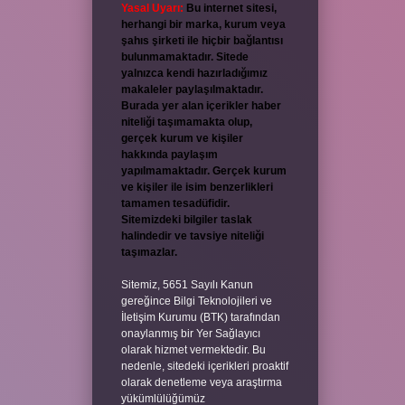
Yasal Uyarı:
Bu internet sitesi,
herhangi bir marka, kurum veya
şahıs şirketi ile hiçbir bağlantısı
bulunmamaktadır. Sitede
yalnızca kendi hazırladığımız
makaleler paylaşılmaktadır.
Burada yer alan içerikler haber
niteliği taşımamakta olup,
gerçek kurum ve kişiler
hakkında paylaşım
yapılmamaktadır. Gerçek kurum
ve kişiler ile isim benzerlikleri
tamamen tesadüfidir.
Sitemizdeki bilgiler taslak
halindedir ve tavsiye niteliği
taşımazlar.
Sitemiz, 5651 Sayılı Kanun
gereğince Bilgi Teknolojileri ve
İletişim Kurumu (BTK) tarafından
onaylanmış bir Yer Sağlayıcı
olarak hizmet vermektedir. Bu
nedenle, sitedeki içerikleri proaktif
olarak denetleme veya araştırma
yükümlülüğümüz