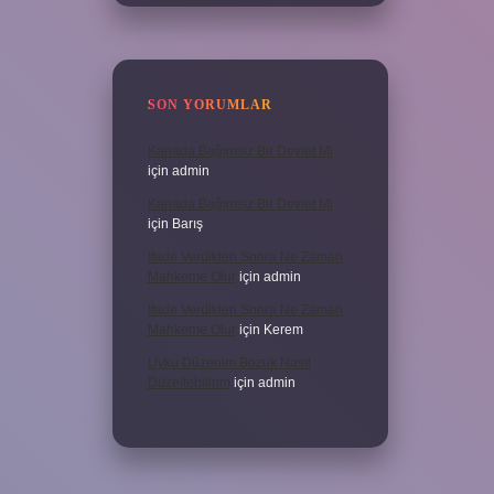
SON YORUMLAR
Kanada Bağımsız Bir Devlet Mi
için
admin
Kanada Bağımsız Bir Devlet Mi
için
Barış
Ifade Verdikten Sonra Ne Zaman
Mahkeme Olur
için
admin
Ifade Verdikten Sonra Ne Zaman
Mahkeme Olur
için
Kerem
Uyku Düzenim Bozuk Nasıl
Düzeltebilirim
için
admin