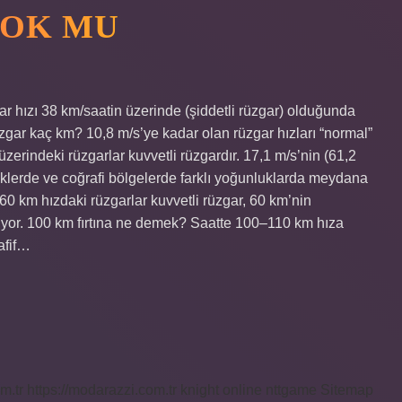
ÇOK MU
ar hızı 38 km/saatin üzerinde (şiddetli rüzgar) olduğunda
zgar kaç km? 10,8 m/s’ye kadar olan rüzgar hızları “normal”
 üzerindeki rüzgarlar kuvvetli rüzgardır. 17,1 m/s’nin (61,2
kliklerde ve coğrafi bölgelerde farklı yoğunluklarda meydana
-60 km hızdaki rüzgarlar kuvvetli rüzgar, 60 km’nin
riliyor. 100 km fırtına ne demek? Saatte 100–110 km hıza
hafif…
m.tr
https://modarazzi.com.tr
knight online
nttgame
Sitemap