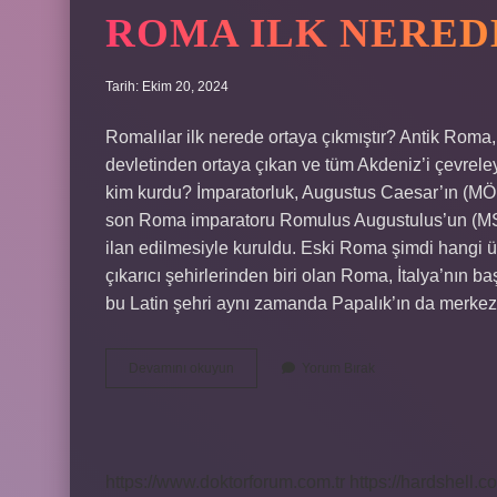
ROMA ILK NERED
Tarih: Ekim 20, 2024
Romalılar ilk nerede ortaya çıkmıştır? Antik Roma
devletinden ortaya çıkan ve tüm Akdeniz’i çevrel
kim kurdu? İmparatorluk, Augustus Caesar’ın (MÖ 
son Roma imparatoru Romulus Augustulus’un (MS 
ilan edilmesiyle kuruldu. Eski Roma şimdi hangi 
çıkarıcı şehirlerinden biri olan Roma, İtalya’nın 
bu Latin şehri aynı zamanda Papalık’ın da merkez
Roma
Devamını okuyun
Yorum Bırak
Ilk
Nerede
Kuruldu
https://www.doktorforum.com.tr
https://hardshell.co