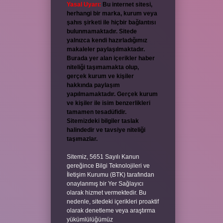
Yasal Uyarı:
Bu internet sitesi,
herhangi bir marka, kurum veya
şahıs şirketi ile hiçbir bağlantısı
bulunmamaktadır. Sitede
yalnızca kendi hazırladığımız
makaleler paylaşılmaktadır.
Burada yer alan içerikler haber
niteliği taşımamakta olup,
gerçek kurum ve kişiler
hakkında paylaşım
yapılmamaktadır. Gerçek kurum
ve kişiler ile isim benzerlikleri
tamamen tesadüfidir.
Sitemizdeki bilgiler taslak
halindedir ve tavsiye niteliği
taşımazlar.
Sitemiz, 5651 Sayılı Kanun
gereğince Bilgi Teknolojileri ve
İletişim Kurumu (BTK) tarafından
onaylanmış bir Yer Sağlayıcı
olarak hizmet vermektedir. Bu
nedenle, sitedeki içerikleri proaktif
olarak denetleme veya araştırma
yükümlülüğümüz