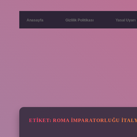
Anasayfa
Gizlilik Politikası
Yasal Uyarı
ETIKET:
ROMA İMPARATORLUĞU İTALY