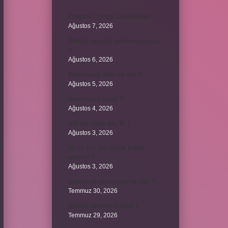
Kavşağın Türkçe anlamı nedir ?
Ağustos 7, 2026
Birleşik zamanlı yüklem nasıl olur
?
Ağustos 6, 2026
Kiyan hangi dilde bir isöi ?
Ağustos 5, 2026
Avans nasıl kesilir ?
Ağustos 4, 2026
500 kilo dana kaç TL ?
Ağustos 3, 2026
29’un 100’den küçük katları
nelerdir ?
Ağustos 3, 2026
Şeflerin ek göstergesi ne oldu ?
Temmuz 30, 2026
Bardak nerelere vurulur ?
Temmuz 29, 2026