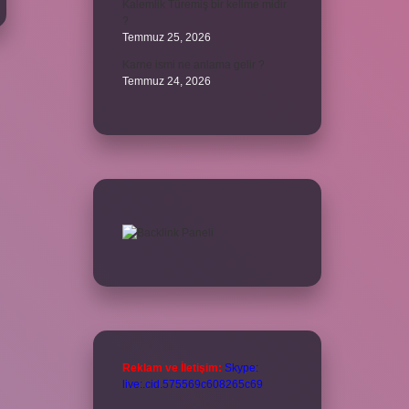
Kalemlik Türemiş bir kelime midir
?
Temmuz 25, 2026
Karne ismi ne anlama gelir ?
Temmuz 24, 2026
Reklam ve İletişim:
Skype:
live:.cid.575569c608265c69