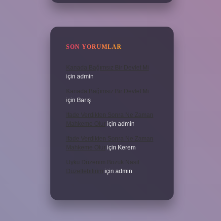
SON YORUMLAR
Kanada Bağımsız Bir Devlet Mi
için
admin
Kanada Bağımsız Bir Devlet Mi
için
Barış
Ifade Verdikten Sonra Ne Zaman
Mahkeme Olur
için
admin
Ifade Verdikten Sonra Ne Zaman
Mahkeme Olur
için
Kerem
Uyku Düzenim Bozuk Nasıl
Düzeltebilirim
için
admin