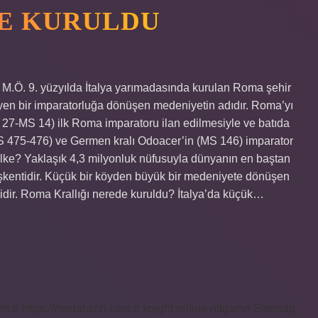
E KURULDU
, M.Ö. 9. yüzyılda İtalya yarımadasında kurulan Roma şehir
eyen bir imparatorluğa dönüşen medeniyetin adıdır. Roma’yı
27-MS 14) ilk Roma imparatoru ilan edilmesiyle ve batıda
475-476) ve Germen kralı Odoacer’in (MS 146) imparator
ülke? Yaklaşık 4,3 milyonluk nüfusuyla dünyanın en baştan
başkentidir. Küçük bir köyden büyük bir medeniyete dönüşen
idir. Roma Krallığı nerede kuruldu? İtalya’da küçük…
m.tr
https://modarazzi.com.tr
knight online
nttgame
Sitemap