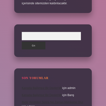
içerisinde sitemizden kaldırılacaktır.
Arama
SON YORUMLAR
Kanada Bağımsız Bir Devlet Mi
için
admin
Kanada Bağımsız Bir Devlet Mi
için
Barış
Ifade Verdikten Sonra Ne Zaman Mahkeme Olur