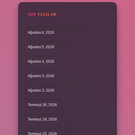
SON YAZILAR
Birleşik zamanlı yüklem nasıl olur ?
Ağustos 6, 2026
Kiyan hangi dilde bir isöi ?
Ağustos 5, 2026
Avans nasıl kesilir ?
Ağustos 4, 2026
500 kilo dana kaç TL ?
Ağustos 3, 2026
29’un 100’den küçük katları nelerdir ?
Ağustos 3, 2026
Şeflerin ek göstergesi ne oldu ?
Temmuz 30, 2026
Bardak nerelere vurulur ?
Temmuz 29, 2026
Kalemlik Türemiş bir kelime midir ?
Temmuz 25, 2026