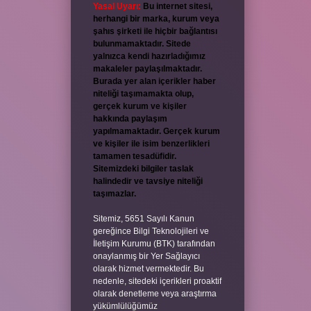
Yasal Uyarı:
Bu internet sitesi,
herhangi bir marka, kurum veya
şahıs şirketi ile hiçbir bağlantısı
bulunmamaktadır. Sitede
yalnızca kendi hazırladığımız
makaleler paylaşılmaktadır.
Burada yer alan içerikler haber
niteliği taşımamakta olup,
gerçek kurum ve kişiler
hakkında paylaşım
yapılmamaktadır. Gerçek kurum
ve kişiler ile isim benzerlikleri
tamamen tesadüfidir.
Sitemizdeki bilgiler taslak
halindedir ve tavsiye niteliği
taşımazlar.
Sitemiz, 5651 Sayılı Kanun
gereğince Bilgi Teknolojileri ve
İletişim Kurumu (BTK) tarafından
onaylanmış bir Yer Sağlayıcı
olarak hizmet vermektedir. Bu
nedenle, sitedeki içerikleri proaktif
olarak denetleme veya araştırma
yükümlülüğümüz