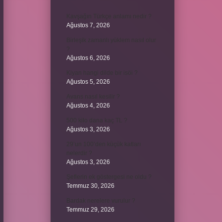
Kavşağın Türkçe anlamı nedir ?
Ağustos 7, 2026
Birleşik zamanlı yüklem nasıl olur
?
Ağustos 6, 2026
Kiyan hangi dilde bir isöi ?
Ağustos 5, 2026
Avans nasıl kesilir ?
Ağustos 4, 2026
500 kilo dana kaç TL ?
Ağustos 3, 2026
29’un 100’den küçük katları
nelerdir ?
Ağustos 3, 2026
Şeflerin ek göstergesi ne oldu ?
Temmuz 30, 2026
Bardak nerelere vurulur ?
Temmuz 29, 2026