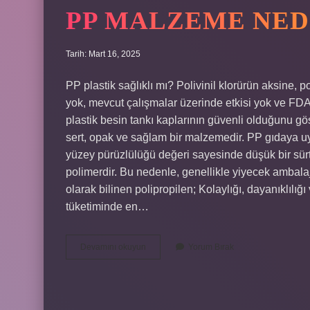
PP MALZEME NED
Tarih: Mart 16, 2025
PP plastik sağlıklı mı? Polivinil klorürün aksine, p
yok, mevcut çalışmalar üzerinde etkisi yok ve FD
plastik besin tankı kaplarının güvenli olduğunu g
sert, opak ve sağlam bir malzemedir. PP gıdaya uy
yüzey pürüzlülüğü değeri sayesinde düşük bir sürt
polimerdir. Bu nedenle, genellikle yiyecek ambalaj
olarak bilinen polipropilen; Kolaylığı, dayanıklılı
tüketiminde en…
Pp
Devamını okuyun
Yorum Bırak
Malzeme
Nedir