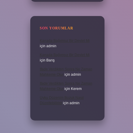
SON YORUMLAR
Kanada Bağımsız Bir Devlet Mi
için
admin
Kanada Bağımsız Bir Devlet Mi
için
Barış
Ifade Verdikten Sonra Ne Zaman
Mahkeme Olur
için
admin
Ifade Verdikten Sonra Ne Zaman
Mahkeme Olur
için
Kerem
Uyku Düzenim Bozuk Nasıl
Düzeltebilirim
için
admin