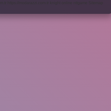
m.tr
https://modarazzi.com.tr
knight online
nttgame
Sitemap