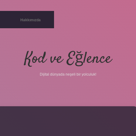
Hakkımızda
Kod ve Eğlence
Dijital dünyada neşeli bir yolculuk!