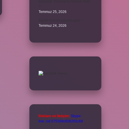
Kalemlik Türemiş bir kelime midir
?
Temmuz 25, 2026
Karne ismi ne anlama gelir ?
Temmuz 24, 2026
Reklam ve İletişim:
Skype:
live:.cid.575569c608265c69